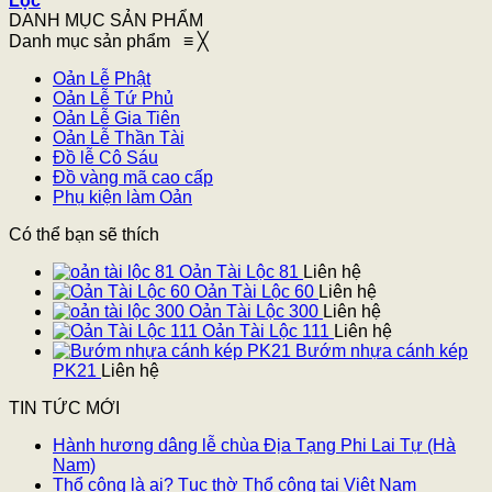
Lọc
DANH MỤC SẢN PHẨM
Danh mục sản phẩm
≡
╳
Oản Lễ Phật
Oản Lễ Tứ Phủ
Oản Lễ Gia Tiên
Oản Lễ Thần Tài
Đồ lễ Cô Sáu
Đồ vàng mã cao cấp
Phụ kiện làm Oản
Có thể bạn sẽ thích
Oản Tài Lộc 81
Liên hệ
Oản Tài Lộc 60
Liên hệ
Oản Tài Lộc 300
Liên hệ
Oản Tài Lộc 111
Liên hệ
Bướm nhựa cánh kép
PK21
Liên hệ
TIN TỨC MỚI
Hành hương dâng lễ chùa Địa Tạng Phi Lai Tự (Hà
Nam)
Thổ công là ai? Tục thờ Thổ công tại Việt Nam