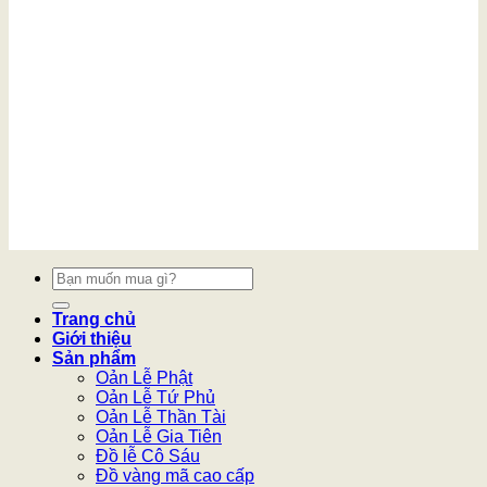
Tìm
kiếm:
Trang chủ
Giới thiệu
Sản phẩm
Oản Lễ Phật
Oản Lễ Tứ Phủ
Oản Lễ Thần Tài
Oản Lễ Gia Tiên
Đồ lễ Cô Sáu
Đồ vàng mã cao cấp