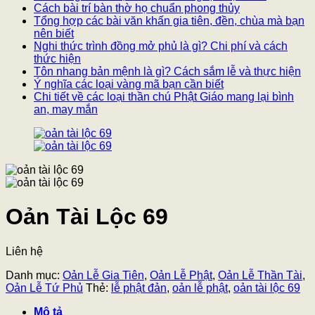
Cách bài trí bàn thờ họ chuẩn phong thủy
Tổng hợp các bài văn khấn gia tiên, đền, chùa mà bạn
nên biết
Nghi thức trình đồng mở phủ là gì? Chi phí và cách
thức hiện
Tôn nhang bản mệnh là gì? Cách sắm lễ và thực hiện
Ý nghĩa các loại vàng mã bạn cần biết
Chi tiết về các loại thần chú Phật Giáo mang lại bình
an, may mắn
Oản Tài Lộc 69
Liên hệ
Danh mục:
Oản Lễ Gia Tiên
,
Oản Lễ Phật
,
Oản Lễ Thần Tài
,
Oản Lễ Tứ Phủ
Thẻ:
lễ phật đản
,
oản lễ phật
,
oản tài lộc 69
Mô tả