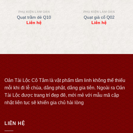
PHỤ KIỆN LÀM OẢN
PHỤ KIỆN LÀM OẢN
Quạt trầm dẻ Q10
Quạt giả cổ Q02
Liên hệ
Liên hệ
Oản Tài Lộc Cô Tâm là vật phẩm tâm linh không thể thiếu
mỗi khi đi lễ chùa, dâng phật, dâng gia tiên. Ngoài ra Oản
Tài Lộc được trang trí đẹp đẽ, mới mẻ với mẫu mã cập
nhật liên tục sẽ khiến gia chủ hài lòng
LIÊN HỆ