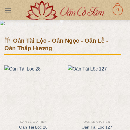
Skip
0
to
content
Oản Tài Lộc - Oản Ngọc - Oản Lễ -
Oản Thắp Hương
OẢN LỄ GIA TIÊN
OẢN LỄ GIA TIÊN
Oản Tài Lộc 28
Oản Tài Lộc 127