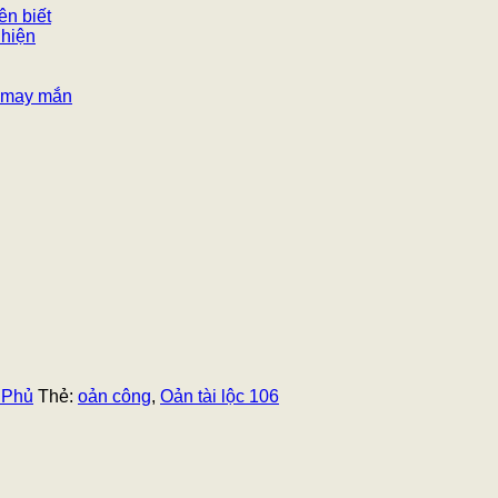
ên biết
 hiện
n, may mắn
 Phủ
Thẻ:
oản công
,
Oản tài lộc 106