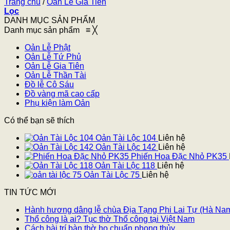
Trang chủ
/
Oản Lễ Gia Tiên
Lọc
DANH MỤC SẢN PHẨM
Danh mục sản phẩm
≡
╳
Oản Lễ Phật
Oản Lễ Tứ Phủ
Oản Lễ Gia Tiên
Oản Lễ Thần Tài
Đồ lễ Cô Sáu
Đồ vàng mã cao cấp
Phụ kiện làm Oản
Có thể bạn sẽ thích
Oản Tài Lộc 104
Liên hệ
Oản Tài Lộc 142
Liên hệ
Phiến Hoa Đặc Nhỏ PK35
Oản Tài Lộc 118
Liên hệ
Oản Tài Lộc 75
Liên hệ
TIN TỨC MỚI
Hành hương dâng lễ chùa Địa Tạng Phi Lai Tự (Hà Na
Thổ công là ai? Tục thờ Thổ công tại Việt Nam
Cách bài trí bàn thờ họ chuẩn phong thủy