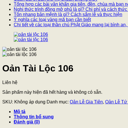
Tổng hợp các bài văn khấn gia tiên, đền, chùa mà bạn n
Nghi thức trình đồng mở phủ là gì? Chi phí và cách thức
Tôn nhang bản mệnh là gì? Cách sắm lễ và thực hiện
Ý nghĩa các loại vàng mã bạn cần biết
Chi tiết về các loại thần chú Phật Giáo mang lại bình a
Oản Tài Lộc 106
Liên hệ
Sản phẩm này hiện đã hết hàng và không có sẵn.
SKU:
Không áp dụng
Danh mục:
Oản Lễ Gia Tiên
,
Oản Lễ Tứ
Mô tả
Thông tin bổ sung
Đánh giá (0)