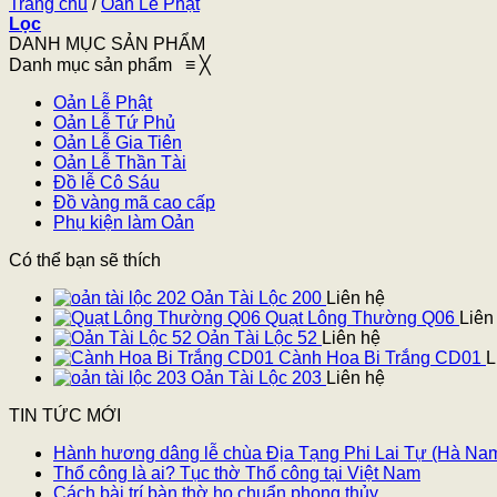
Trang chủ
/
Oản Lễ Phật
Lọc
DANH MỤC SẢN PHẨM
Danh mục sản phẩm
≡
╳
Oản Lễ Phật
Oản Lễ Tứ Phủ
Oản Lễ Gia Tiên
Oản Lễ Thần Tài
Đồ lễ Cô Sáu
Đồ vàng mã cao cấp
Phụ kiện làm Oản
Có thể bạn sẽ thích
Oản Tài Lộc 200
Liên hệ
Quạt Lông Thường Q06
Liên
Oản Tài Lộc 52
Liên hệ
Cành Hoa Bi Trắng CD01
L
Oản Tài Lộc 203
Liên hệ
TIN TỨC MỚI
Hành hương dâng lễ chùa Địa Tạng Phi Lai Tự (Hà Na
Thổ công là ai? Tục thờ Thổ công tại Việt Nam
Cách bài trí bàn thờ họ chuẩn phong thủy