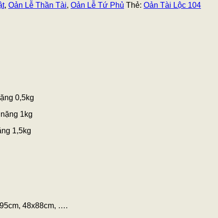
ật
,
Oản Lễ Thần Tài
,
Oản Lễ Tứ Phủ
Thẻ:
Oản Tài Lộc 104
nặng 0,5kg
 nặng 1kg
ặng 1,5kg
5x95cm, 48x88cm, ….