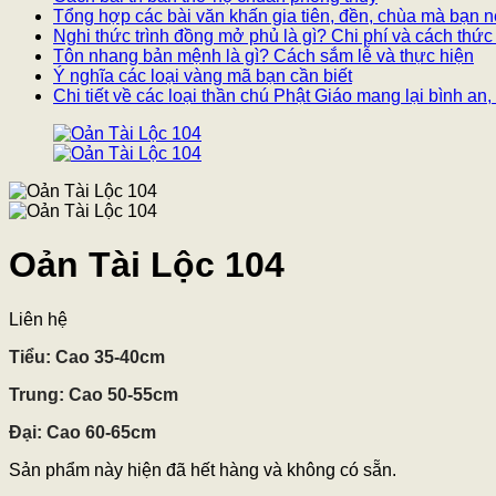
Tổng hợp các bài văn khấn gia tiên, đền, chùa mà bạn n
Nghi thức trình đồng mở phủ là gì? Chi phí và cách thức
Tôn nhang bản mệnh là gì? Cách sắm lễ và thực hiện
Ý nghĩa các loại vàng mã bạn cần biết
Chi tiết về các loại thần chú Phật Giáo mang lại bình a
Oản Tài Lộc 104
Liên hệ
Tiểu: Cao 35-40cm
Trung: Cao 50-55cm
Đại: Cao 60-65cm
Sản phẩm này hiện đã hết hàng và không có sẵn.