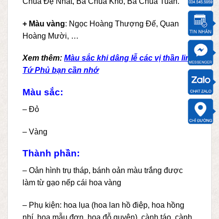
Chúa Đệ Nhất, Bà Chúa Kho, Bà Chúa Tuần.
+ Màu vàng
: Ngọc Hoàng Thượng Đế, Quan
Hoàng Mười, …
Xem thêm:
Màu sắc khi dâng lễ các vị thần linh
Tứ Phủ bạn cần nhớ
Màu sắc:
– Đỏ
– Vàng
Thành phần:
– Oản hình trụ tháp, bánh oản màu trắng được
làm từ gạo nếp cái hoa vàng
– Phụ kiện: hoa lụa (hoa lan hồ điệp, hoa hồng
nhí, hoa mẫu đơn, hoa đỗ quyên), cành táo, cành