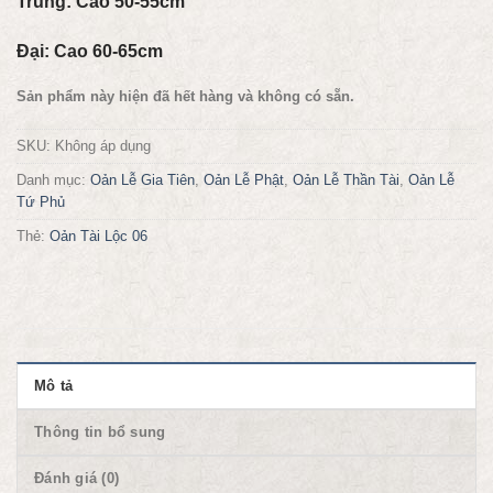
Trung: Cao 50-55cm
Đại: Cao 60-65cm
Sản phẩm này hiện đã hết hàng và không có sẵn.
SKU:
Không áp dụng
Danh mục:
Oản Lễ Gia Tiên
,
Oản Lễ Phật
,
Oản Lễ Thần Tài
,
Oản Lễ
Tứ Phủ
Thẻ:
Oản Tài Lộc 06
Mô tả
Thông tin bổ sung
Đánh giá (0)