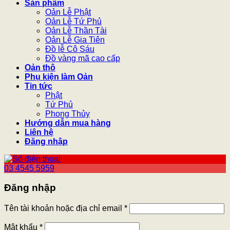
Sản phẩm
Oản Lễ Phật
Oản Lễ Tứ Phủ
Oản Lễ Thần Tài
Oản Lễ Gia Tiên
Đồ lễ Cô Sáu
Đồ vàng mã cao cấp
Oản thô
Phụ kiện làm Oản
Tin tức
Phật
Tứ Phủ
Phong Thủy
Hướng dẫn mua hàng
Liên hệ
Đăng nhập
03 4545 5959
Đăng nhập
Tên tài khoản hoặc địa chỉ email
*
Mật khẩu
*