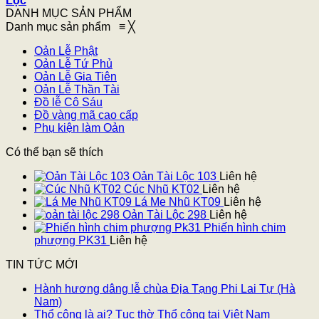
Lọc
DANH MỤC SẢN PHẨM
Danh mục sản phẩm
≡
╳
Oản Lễ Phật
Oản Lễ Tứ Phủ
Oản Lễ Gia Tiên
Oản Lễ Thần Tài
Đồ lễ Cô Sáu
Đồ vàng mã cao cấp
Phụ kiện làm Oản
Có thể bạn sẽ thích
Oản Tài Lộc 103
Liên hệ
Cúc Nhũ KT02
Liên hệ
Lá Me Nhũ KT09
Liên hệ
Oản Tài Lộc 298
Liên hệ
Phiến hình chim
phượng PK31
Liên hệ
TIN TỨC MỚI
Hành hương dâng lễ chùa Địa Tạng Phi Lai Tự (Hà
Nam)
Thổ công là ai? Tục thờ Thổ công tại Việt Nam