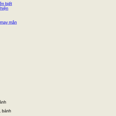
ên biết
 hiện
n, may mắn
bánh
1 bánh