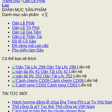
Trang chủ
/
Oản Lễ Phật
Lọc
DANH MỤC SẢN PHẨM
Danh mục sản phẩm
≡
╳
Oản Lễ Phật
Oản Lễ Tứ Phủ
Oản Lễ Gia Tiên
Oản Lễ Thần Tài
Đồ lễ Cô Sáu
Đồ vàng mã cao cấp
Phụ kiện làm Oản
Có thể bạn sẽ thích
Oản Tài Lộc 299
Liên hệ
Oản Tài Lộc 41
Liên hệ
Oản Tài Lộc 252
Liên hệ
Cành cherry CD09
Liên hệ
Cành rong CD02
Liên hệ
TIN TỨC MỚI
Hành hương dâng lễ chùa Địa Tạng Phi Lai Tự (Hà Na
Thổ công là ai? Tục thờ Thổ công tại Việt Nam
Cách bài trí bàn thờ họ chuẩn phong thủy