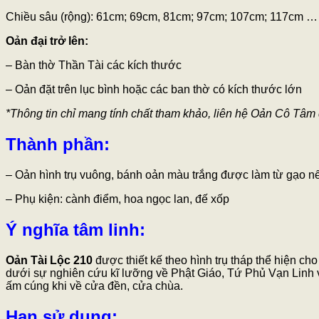
Chiều sâu (rộng): 61cm; 69cm, 81cm; 97cm; 107cm; 117cm …
Oản đại trở lên:
– Bàn thờ Thần Tài các kích thước
– Oản đặt trên lục bình hoặc các ban thờ có kích thước lớn
*Thông tin chỉ mang tính chất tham khảo, liên hệ Oản Cô Tâm đ
Thành phần:
– Oản hình trụ vuông, bánh oản màu trắng được làm từ gạo nế
– Phụ kiện: cành điểm, hoa ngọc lan, đế xốp
Ý nghĩa tâm linh:
Oản Tài Lộc 210
được thiết kế theo hình trụ tháp thể hiện c
dưới sự nghiên cứu kĩ lưỡng về Phật Giáo, Tứ Phủ Vạn Linh 
ấm cúng khi về cửa đền, cửa chùa.
Hạn sử dụng: