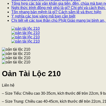
Tổng hợp các bài văn khấn gia tiên, đền, chùa mà bạn n
Nghi thức trình đồng mở phủ là gì? Chi phí và cách thức
Tôn nhang bản mệnh là gì? Cách sắm lễ và thực hiện
Ý nghĩa các loại vàng mã bạn cần biết
Chi tiết về các loại thần chú Phật Giáo mang lại bình a
Oản Tài Lộc 210
Liên hệ
– Size Tiểu: Chiều cao 30-35cm, kích thước đế tròn 22cm, 9 
– Size Trung: Chiều cao 40-45cm, kích thước đế tròn 22cm, 2