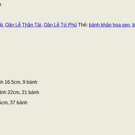
h
ật
,
Oản Lễ Thần Tài
,
Oản Lễ Tứ Phủ
Thẻ:
bánh khảo hoa sen
,
b
nh 16.5cm, 9 bánh
kính 22cm, 21 bánh
25cm, 37 bánh