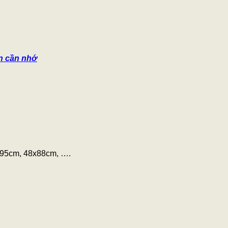
ạn cần nhớ
5x95cm, 48x88cm, ….