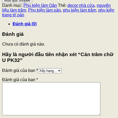
Mua qua Shopee
Danh mục:
Phụ kiện làm Oản
Thẻ:
decor nhà cửa
,
nguyên
liệu làm trâm
,
Phụ kiện làm oản
,
phụ kiện làm trâm
,
phụ kiện
trang trí oản
Đánh giá (0)
Đánh giá
Chưa có đánh giá nào.
Hãy là người đầu tiên nhận xét “Cán trâm chữ
U PK32”
Đánh giá của bạn
*
Đánh giá của bạn
*