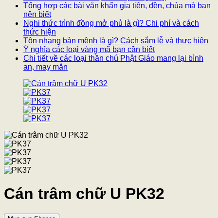
Tổng hợp các bài văn khấn gia tiên, đền, chùa mà bạn
nên biết
Nghi thức trình đồng mở phủ là gì? Chi phí và cách
thức hiện
Tôn nhang bản mệnh là gì? Cách sắm lễ và thực hiện
Ý nghĩa các loại vàng mã bạn cần biết
Chi tiết về các loại thần chú Phật Giáo mang lại bình
an, may mắn
Cán trâm chữ U PK32