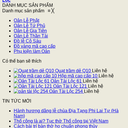
Lọc
DANH MỤC SẢN PHẨM
Danh mục sản phẩm
≡
╳
Oản Lễ Phật
Oản Lễ Tứ Phủ
Oản Lễ Gia Tiên
Oản Lễ Thần Tài
Đồ lễ Cô Sáu
Đồ vàng mã cao cấp
Phụ kiện làm Oản
Có thể bạn sẽ thích
Quạt trầm dẻ Q10
Liên hệ
Hộp mã cao cấp 10
Liên hệ
Oản Tài Lộc 61
Liên hệ
Oản Tài Lộc 121
Liên hệ
Oản Tài Lộc 254
Liên hệ
TIN TỨC MỚI
Hành hương dâng lễ chùa Địa Tạng Phi Lai Tự (Hà
Nam)
Thổ công là ai? Tục thờ Thổ công tại Việt Nam
Cách bài trí bàn thờ họ chuẩn phong thủy