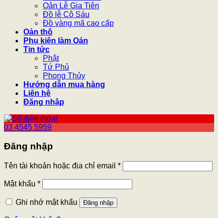
Oản Lễ Gia Tiên
Đồ lễ Cô Sáu
Đồ vàng mã cao cấp
Oản thô
Phụ kiện làm Oản
Tin tức
Phật
Tứ Phủ
Phong Thủy
Hướng dẫn mua hàng
Liên hệ
Đăng nhập
03 4545 5959
Đăng nhập
Tên tài khoản hoặc địa chỉ email
*
Mật khẩu
*
Ghi nhớ mật khẩu
Đăng nhập