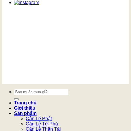
Tìm
kiếm:
Trang chủ
Giới thiệu
Sản phẩm
Oản Lễ Phật
Oản Lễ Tứ Phủ
Oản Lễ Thần Tài