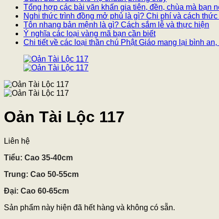
Tổng hợp các bài văn khấn gia tiên, đền, chùa mà bạn n
Nghi thức trình đồng mở phủ là gì? Chi phí và cách thức
Tôn nhang bản mệnh là gì? Cách sắm lễ và thực hiện
Ý nghĩa các loại vàng mã bạn cần biết
Chi tiết về các loại thần chú Phật Giáo mang lại bình a
Oản Tài Lộc 117
Liên hệ
Tiểu: Cao 35-40cm
Trung: Cao 50-55cm
Đại: Cao 60-65cm
Sản phẩm này hiện đã hết hàng và không có sẵn.