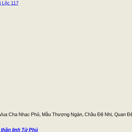
i Lộc 117
như Vua Cha Nhạc Phủ, Mẫu Thượng Ngàn, Chầu Đệ Nhị, Quan Đ
 thần linh Tứ Phủ