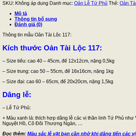
SKU:
Không áp dụng
Danh mục:
Oản Lễ Tứ Phủ
Thẻ:
Oản Tà
Mô tả
Thông tin bổ sung
Đánh giá (0)
Thông tin mẫu Oản Tài Lộc 117:
Kích thước Oản Tài Lộc 117:
– Size tiểu: cao 40 – 45cm, đế 12x12cm, nặng 0,5kg
–
Size trung: cao 50 – 55cm, đế 16x16cm, nặng 1kg
– Size đại: cao 60 – 65cm, đế 20x20cm, nặng 1,5kg
Dâng lễ
:
–
Lễ Tứ Phủ:
+ Màu xanh lá: thích hợp dâng lễ các vị thần linh Tứ Phủ 
Nguyệt Hồ, Cô Đôi Thượng Ngàn, …
Đọc thêm:
Màu sắc lễ vật bạn cần nhớ khi dâng tiến các vị