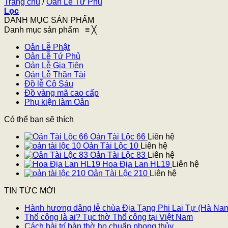
Trang chủ
/
Oản Lễ Tứ Phủ
Lọc
DANH MỤC SẢN PHẨM
Danh mục sản phẩm
≡
╳
Oản Lễ Phật
Oản Lễ Tứ Phủ
Oản Lễ Gia Tiên
Oản Lễ Thần Tài
Đồ lễ Cô Sáu
Đồ vàng mã cao cấp
Phụ kiện làm Oản
Có thể bạn sẽ thích
Oản Tài Lộc 66
Liên hệ
Oản Tài Lộc 10
Liên hệ
Oản Tài Lộc 83
Liên hệ
Hoa Địa Lan HL19
Liên hệ
Oản Tài Lộc 210
Liên hệ
TIN TỨC MỚI
Hành hương dâng lễ chùa Địa Tạng Phi Lai Tự (Hà Na
Thổ công là ai? Tục thờ Thổ công tại Việt Nam
Cách bài trí bàn thờ họ chuẩn phong thủy