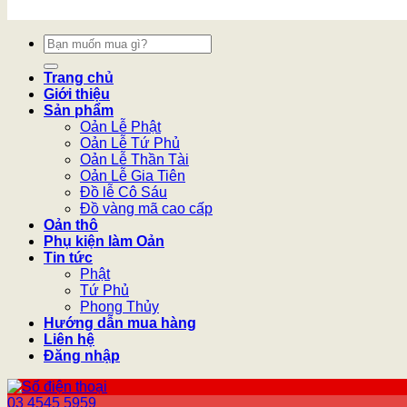
Tìm
kiếm:
Trang chủ
Giới thiệu
Sản phẩm
Oản Lễ Phật
Oản Lễ Tứ Phủ
Oản Lễ Thần Tài
Oản Lễ Gia Tiên
Đồ lễ Cô Sáu
Đồ vàng mã cao cấp
Oản thô
Phụ kiện làm Oản
Tin tức
Phật
Tứ Phủ
Phong Thủy
Hướng dẫn mua hàng
Liên hệ
Đăng nhập
03 4545 5959