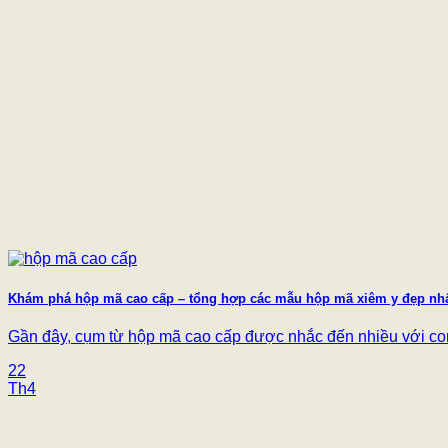
Khám phá hộp mã cao cấp – tổng hợp các mẫu hộp mã xiêm y đẹp nh
Gần đây, cụm từ hộp mã cao cấp được nhắc đến nhiều với con
22
Th4