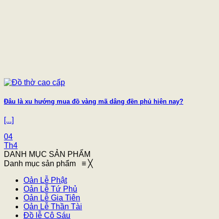
Đâu là xu hướng mua đồ vàng mã dâng đền phủ hiện nay?
[...]
04
Th4
DANH MỤC SẢN PHẨM
Danh mục sản phẩm
≡
╳
Oản Lễ Phật
Oản Lễ Tứ Phủ
Oản Lễ Gia Tiên
Oản Lễ Thần Tài
Đồ lễ Cô Sáu