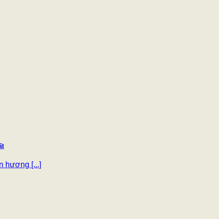
ất
 hương [...]