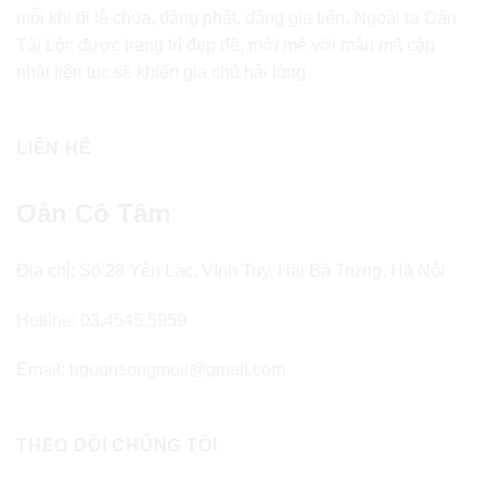
mỗi khi đi lễ chùa, dâng phật, dâng gia tiên. Ngoài ra Oản
Tài Lộc được trang trí đẹp đẽ, mới mẻ với mẫu mã cập
nhật liên tục sẽ khiến gia chủ hài lòng
LIÊN HỆ
Oản Cô Tâm
Địa chỉ: Số 28 Yên Lạc, Vĩnh Tuy, Hai Bà Trưng, Hà Nội
Hotline: 03.4545.5959
Email: nguonsongmoii@gmail.com
THEO DÕI CHÚNG TÔI