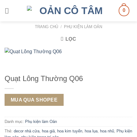
Skip
0
to
content
TRANG CHỦ
/
PHỤ KIỆN LÀM OẢN
LỌC
Quạt Lông Thường Q06
MUA QUA SHOPEE
Danh mục:
Phụ kiện làm Oản
Thẻ:
decor nhà cửa
,
hoa giả
,
hoa kim tuyến
,
hoa lụa
,
hoa nhũ
,
Phụ kiện