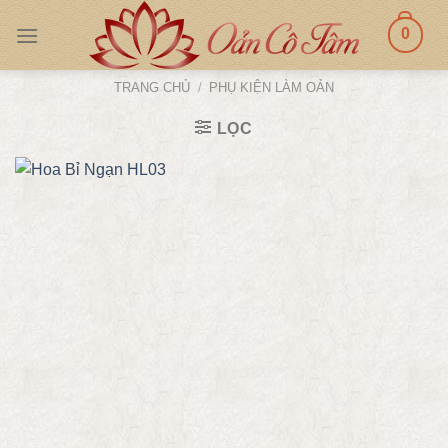
Skip
0
to
content
TRANG CHỦ
/
PHỤ KIỆN LÀM OẢN
LỌC