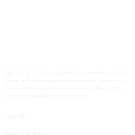
Oản Tài Lộc Cô Tâm là vật phẩm tâm linh không thể thiếu
mỗi khi đi lễ chùa, dâng phật, dâng gia tiên. Ngoài ra Oản
Tài Lộc được trang trí đẹp đẽ, mới mẻ với mẫu mã cập
nhật liên tục sẽ khiến gia chủ hài lòng
LIÊN HỆ