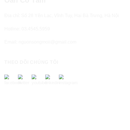
Oản Cô Tâm
Địa chỉ: Số 28 Yên Lạc, Vĩnh Tuy, Hai Bà Trưng, Hà Nội
Hotline: 03.4545.5959
Email: nguonsongmoii@gmail.com
THEO DÕI CHÚNG TÔI