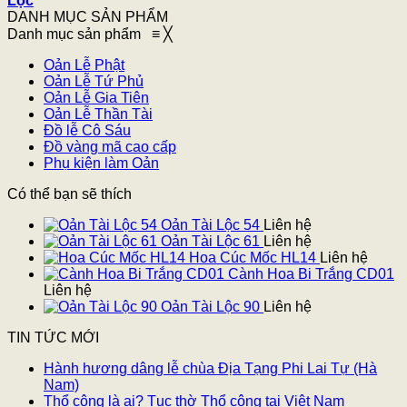
Lọc
DANH MỤC SẢN PHẨM
Danh mục sản phẩm
≡
╳
Oản Lễ Phật
Oản Lễ Tứ Phủ
Oản Lễ Gia Tiên
Oản Lễ Thần Tài
Đồ lễ Cô Sáu
Đồ vàng mã cao cấp
Phụ kiện làm Oản
Có thể bạn sẽ thích
Oản Tài Lộc 54
Liên hệ
Oản Tài Lộc 61
Liên hệ
Hoa Cúc Mốc HL14
Liên hệ
Cành Hoa Bi Trắng CD01
Liên hệ
Oản Tài Lộc 90
Liên hệ
TIN TỨC MỚI
Hành hương dâng lễ chùa Địa Tạng Phi Lai Tự (Hà
Nam)
Thổ công là ai? Tục thờ Thổ công tại Việt Nam