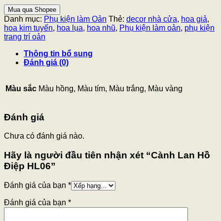
Mua qua Shopee
Danh mục:
Phụ kiện làm Oản
Thẻ:
decor nhà cửa
,
hoa giả
,
hoa kim tuyến
,
hoa lụa
,
hoa nhũ
,
Phụ kiện làm oản
,
phụ kiện
trang trí oản
Thông tin bổ sung
Đánh giá (0)
Màu sắc
Màu hồng, Màu tím, Màu trắng, Màu vàng
Đánh giá
Chưa có đánh giá nào.
Hãy là người đầu tiên nhận xét “Cành Lan Hồ
Điệp HL06”
Đánh giá của bạn
*
Đánh giá của bạn
*