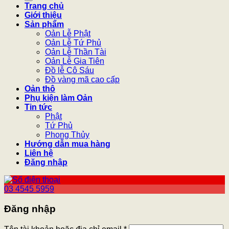
Trang chủ
Giới thiệu
Sản phẩm
Oản Lễ Phật
Oản Lễ Tứ Phủ
Oản Lễ Thần Tài
Oản Lễ Gia Tiên
Đồ lễ Cô Sáu
Đồ vàng mã cao cấp
Oản thô
Phụ kiện làm Oản
Tin tức
Phật
Tứ Phủ
Phong Thủy
Hướng dẫn mua hàng
Liên hệ
Đăng nhập
03 4545 5959
Đăng nhập