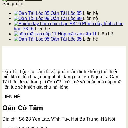
Sản phẩm
Oản Tài Lộc 85
Liên hệ
Oản Tài Lộc 99
Liên hệ
Phiến dày hình chim
hạc PK16
Liên hệ
Hộp mã cao cấp 11
Liên hệ
Oản Tài Lộc 95
Liên hệ
Oản Tài Lộc Cô Tâm là vật phẩm tâm linh không thể thiếu
mỗi khi đi lễ chùa, dâng phật, dâng gia tiên. Ngoài ra Oản
Tài Lộc được trang trí đẹp đẽ, mới mẻ với mẫu mã cập nhật
liên tục sẽ khiến gia chủ hài lòng
LIÊN HỆ
Oản Cô Tâm
Địa chỉ: Số 28 Yên Lạc, Vĩnh Tuy, Hai Bà Trưng, Hà Nội