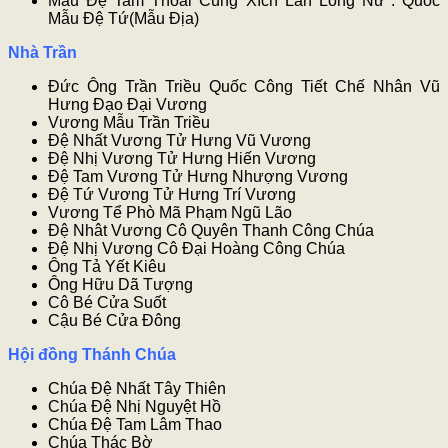
Mẫu Đệ Tam Thoải Cung Xích Lân Long Nữ*: Quốc
Mẫu Đệ Tứ(Mẫu Địa)
Nhà Trần
Đức Ông Trần Triều Quốc Công Tiết Chế Nhân Vũ
Hưng Đạo Đại Vương
Vương Mẫu Trần Triều
Đệ Nhất Vương Tử Hưng Vũ Vương
Đệ Nhị Vương Tử Hưng Hiến Vương
Đệ Tam Vương Tử Hưng Nhượng Vương
Đệ Tứ Vương Tử Hưng Trí Vương
Vương Tể Phò Mã Phạm Ngũ Lão
Đệ Nhât Vương Cô Quyên Thanh Công Chúa
Đệ Nhị Vương Cô Đại Hoàng Công Chúa
Ông Tả Yết Kiêu
Ông Hữu Dã Tượng
Cô Bé Cửa Suốt
Cậu Bé Cửa Đông
Hội đồng Thánh Chúa
Chúa Đệ Nhất Tây Thiên
Chúa Đệ Nhị Nguyệt Hồ
Chúa Đệ Tam Lâm Thao
Chúa Thác Bờ