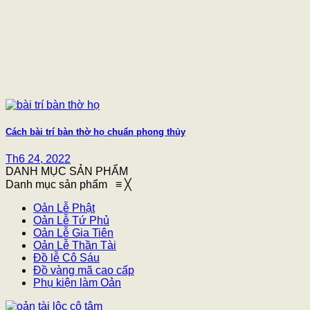
Cách bài trí bàn thờ họ chuẩn phong thủy
Th6 24, 2022
DANH MỤC SẢN PHẨM
Danh mục sản phẩm
≡
╳
Oản Lễ Phật
Oản Lễ Tứ Phủ
Oản Lễ Gia Tiên
Oản Lễ Thần Tài
Đồ lễ Cô Sáu
Đồ vàng mã cao cấp
Phụ kiện làm Oản