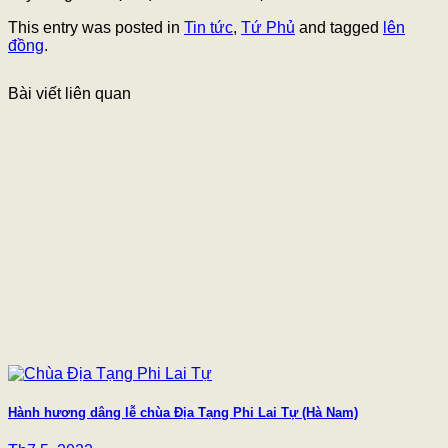
This entry was posted in
Tin tức
,
Tứ Phủ
and tagged
lên
đồng
.
Bài viết liên quan
Hành hương dâng lễ chùa Địa Tạng Phi Lai Tự (Hà Nam)