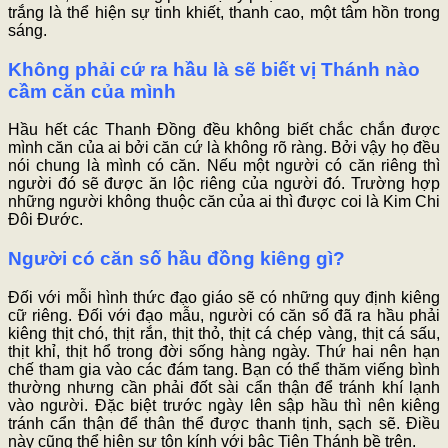
trắng là thể hiện sự tinh khiết, thanh cao, một tâm hồn trong
sáng.
Không phải cứ ra hầu là sẽ biết vị Thánh nào
cầm căn của mình
Hầu hết các Thanh Đồng đều không biết chắc chắn được
mình căn của ai bởi căn cứ là không rõ ràng. Bởi vậy họ đều
nói chung là mình có căn. Nếu một người có căn riêng thì
người đó sẽ được ăn lộc riêng của người đó. Trường hợp
những người không thuộc căn của ai thì được coi là Kim Chi
Đôi Đước.
Người có căn số hầu đồng kiêng gì?
Đối với mỗi hình thức đạo giáo sẽ có những quy định kiêng
cữ riêng. Đối với đạo mẫu, người có căn số đã ra hầu phải
kiêng thịt chó, thịt rắn, thịt thỏ, thịt cá chép vàng, thịt cá sấu,
thịt khỉ, thịt hổ trong đời sống hàng ngày. Thứ hai nên hạn
chế tham gia vào các đám tang. Bạn có thể thăm viếng bình
thường nhưng cần phải đốt sài cẩn thận để tránh khí lạnh
vào người. Đặc biệt trước ngày lên sập hầu thì nên kiêng
tránh cẩn thận để thân thể được thanh tịnh, sạch sẽ. Điều
này cũng thể hiện sự tôn kính với bậc Tiên Thánh bề trên.