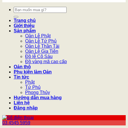
Tìm
kiếm:
Trang chủ
Giới thiệu
Sản phẩm
Oản Lễ Phật
Oản Lễ Tứ Phủ
Oản Lễ Thần Tài
Oản Lễ Gia Tiên
Đồ lễ Cô Sáu
Đồ vàng mã cao cấp
Oản thô
Phụ kiện làm Oản
Tin tức
Phật
Tứ Phủ
Phong Thủy
Hướng dẫn mua hàng
Liên hệ
Đăng nhập
03 4545 5959