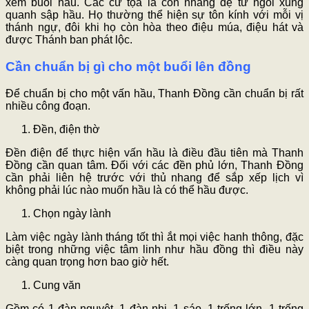
xem buổi hầu. Các cử tọa là con nhang đệ tử ngồi xung
quanh sập hầu. Họ thường thể hiện sự tôn kính với mỗi vị
thánh ngự, đôi khi họ còn hòa theo điệu múa, điệu hát và
được Thánh ban phát lộc.
Cần chuẩn bị gì cho một buổi lên đồng
Để chuẩn bị cho một vấn hầu, Thanh Đồng cần chuẩn bị rất
nhiều công đoạn.
Đền, điện thờ
Đền điện để thực hiện vấn hầu là điều đầu tiên mà Thanh
Đồng cần quan tâm. Đối với các đền phủ lớn, Thanh Đồng
cần phải liên hệ trước với thủ nhang để sắp xếp lịch vì
không phải lúc nào muốn hầu là có thể hầu được.
Chọn ngày lành
Làm việc ngày lành tháng tốt thì ắt mọi việc hanh thông, đặc
biệt trong những việc tâm linh như hầu đồng thì điều này
càng quan trọng hơn bao giờ hết.
Cung văn
Gồm có 1 đàn nguyệt, 1 đàn nhị, 1 sáo, 1 trống lớn, 1 trống