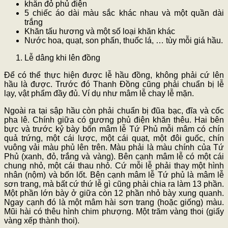
khăn đỏ phủ điện
5 chiếc áo dài màu sắc khác nhau và một quần dài
trắng
Khăn tấu hương và một số loại khăn khác
Nước hoa, quạt, son phấn, thuốc lá, … tùy mỗi giá hầu.
Lễ dâng khi lên đồng
Để có thể thực hiện được lễ hầu đồng, không phải cứ lên
hầu là được. Trước đó Thanh Đồng cũng phải chuẩn bị lễ
lạy, vật phẩm đầy đủ. Ví dụ như mâm lễ chay lễ mặn.
Ngoài ra tại sập hầu còn phải chuẩn bị đũa bạc, đĩa và cốc
pha lê. Chính giữa có gương phủ điện khăn thêu. Hai bên
bực và trước kỷ bày bốn mâm lễ Tứ Phủ mỗi mâm có chín
quả trứng, một cái lược, một cái quạt, một đôi guốc, chín
vuông vải màu phủ lên trên. Màu phải là màu chính của Tứ
Phủ (xanh, đỏ, trắng và vàng). Bên cạnh mâm lễ có một cái
chung nhỏ, một cái thau nhỏ. Cứ mỗi lễ phải thay một hình
nhân (nộm) và bốn lốt. Bên cạnh mâm lễ Tứ phủ là mâm lễ
sơn trang, mà bất cứ thứ lễ gì cũng phải chia ra làm 13 phần.
Một phần lớn bày ở giữa còn 12 phần nhỏ bày xung quanh.
Ngay cạnh đó là một mâm hài sơn trang (hoặc giống) màu.
Mũi hài có thêu hình chim phượng. Một trăm vàng thoi (giấy
vàng xếp thành thoi).