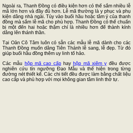
Ngoài ra, Thanh Đồng có điều kiện hơn có thể sắm nhiều lễ
mã lớn hơn và đầy đủ hơn. Lễ mã thường là y phục và phụ
kiện dâng nhà ngài. Tùy vào buổi hầu hoặc tâm ý của thanh
đồng mà sắm lễ mã cho phù hợp. Thanh Đồng có thể chuẩn
bị một đến hai hoặc thậm chí là nhiều hơn để thành kính
dâng lên thánh thần.
Tại Oản Cô Tâm luôn có sẵn các mẫu lễ mã dành cho các
Thanh Đồng muốn dâng Tiên Thánh lễ sang, lễ đẹp. Từ đó
giúp buổi hầu đồng thêm uy linh tố hảo.
Các mẫu
hộp mã cao cấp
hay
hộp mã xiêm y
đều được
nghiên cứu tín ngưỡng Đạo Mẫu và thể hiện trong từng
đường nét thiết kế. Các chi tiết đều được làm bằng chất liệu
cao cấp và phù hợp với mọi không gian tâm linh thờ tự.