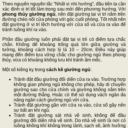
Theo nguyên nguyên tắc “Nhất vị nhị hướng”, đầu tiên ta cần
xác định vị trí tốt làm trọng sau mới đến phương hướng. Với
phong thủy giường ngủ
, nên đặt giường tại vị trí nằm trên
đường chéo nối cửa phòng với góc cuối phòng. Tốt nhất nên
đặt giường ở vị trí lệch hướng với cửa sổ và cửa ra vào để
tránh luồng khí ra vào.
Phần đầu giường luôn phải đặt tại vị tríi có điểm tựa chắc
chắn. Không để khoảng trống quá lớn giữa giường và
tường, khoảng cách hợp lý là 10 – 20cm. Điều này giúp
mang đến điểm tựa vững chắc cho giường ngủ theo phong
thủy, vừa có khoảng không lưu khí tránh ẩm mốc.
Một số kiêng kỵ trong
cách kê giường ngủ
:
Tránh đặt đầu giường đối diện cửa ra vào. Trường hợp
không gian phòng ngủ không cho phép, hãy di chuyển
giường sao cho cửa chính và giường không nằm trên
một đường thẳng. Hoặc có thể sử dụng vách ngăn đa
năng ngăn cách giường ngủ với cửa.
Tránh đặt giường gần với cửa ra vào, cửa sổ gây nên
sự bất an khi ngủ.
Tránh đặt giường sát nhà vệ sinh, không để đầu
giường đối diện nhà vệ sinh. Do nhà vệ sinh là nơi có
luồng không khí không trong lành, sạch sẽ, ảnh hưởng