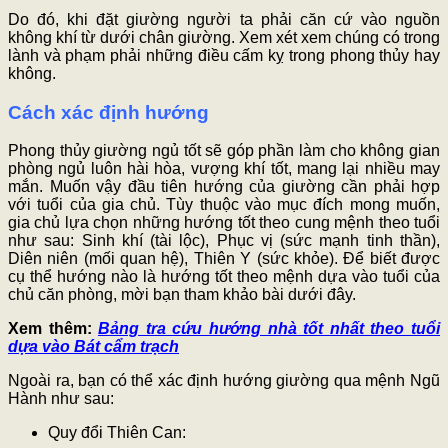
Do đó, khi đặt giường người ta phải căn cứ vào nguồn
không khí từ dưới chân giường. Xem xét xem chúng có trong
lành và phạm phải những điều cấm kỵ trong phong thủy hay
không.
Cách xác định hướng
Phong thủy giường ngủ tốt sẽ góp phần làm cho không gian
phòng ngủ luôn hài hòa, vượng khí tốt, mang lại nhiều may
mắn. Muốn vậy đầu tiên hướng của giường cần phải hợp
với tuổi của gia chủ. Tùy thuộc vào mục đích mong muốn,
gia chủ lựa chọn những hướng tốt theo cung mệnh theo tuổi
như sau: Sinh khí (tài lộc), Phục vị (sức mạnh tinh thần),
Diên niên (mối quan hệ), Thiên Y (sức khỏe). Để biết được
cụ thể hướng nào là hướng tốt theo mệnh dựa vào tuổi của
chủ căn phòng, mời bạn tham khảo bài dưới đây.
Xem thêm:
Bảng tra cứu hướng nhà tốt nhất theo tuổi
dựa vào Bát cẩm trạch
Ngoài ra, bạn có thể xác định hướng giường qua mệnh Ngũ
Hành như sau:
Quy đổi Thiên Can: