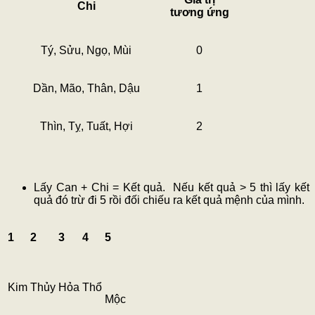
Chi
tương ứng
Tý, Sửu, Ngọ, Mùi
0
Dần, Mão, Thân, Dậu
1
Thìn, Tỵ, Tuất, Hợi
2
Lấy Can + Chi = Kết quả. Nếu kết quả > 5 thì lấy kết
quả đó trừ đi 5 rồi đối chiếu ra kết quả mệnh của mình.
1
2
3
4
5
Kim
Thủy
Hỏa
Thổ
Mộc