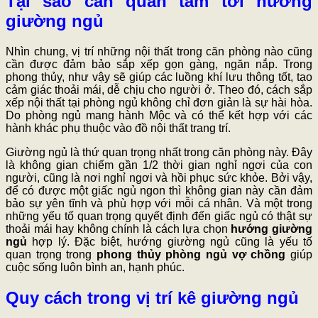
Tại sao cần quan tâm tới hướng
giường ngủ
Nhìn chung, vị trí những nội thất trong căn phòng nào cũng
cần được đảm bảo sắp xếp gọn gàng, ngăn nắp. Trong
phong thủy, như vậy sẽ giúp các luồng khí lưu thông tốt, tạo
cảm giác thoải mái, dễ chịu cho người ở.
Theo đó, cách sắp
xếp nội thất tại phòng ngủ không chỉ đơn giản là sự hài hòa.
Do phòng ngủ mang hành Mộc và có thể kết hợp với các
hành khác phụ thuộc vào đồ nội thất trang trí.
Giường ngủ là thứ quan trọng nhất trong căn phòng này. Đây
là không gian chiếm gần 1/2 thời gian nghỉ ngơi của con
người, cũng là nơi nghỉ ngơi và hồi phục sức khỏe. Bởi vậy,
để
có được một giấc ngủ ngon thì
không gian này cần đảm
bảo sự yên tĩnh và phù hợp với mỗi cá nhân.
Và một trong
những yếu tố quan trọng quyết định đến giấc ngủ có thật sự
thoải mái hay không chính là cách lựa chọn
hướng giường
ngủ
hợp lý. Đặc biệt, hướng giường ngủ cũng là yếu tố
quan trọng trong
phong thủy phòng ngủ vợ chồng
giúp
cuộc sống luôn bình an, hạnh phúc.
Quy cách trong vị trí kê giường ngủ