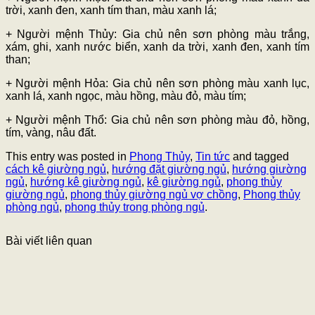
trời, xanh đen, xanh tím than, màu xanh lá;
+ Người mệnh Thủy: Gia chủ nên sơn phòng màu trắng,
xám, ghi, xanh nước biển, xanh da trời, xanh đen, xanh tím
than;
+ Người mệnh Hỏa: Gia chủ nên sơn phòng màu xanh lục,
xanh lá, xanh ngọc, màu hồng, màu đỏ, màu tím;
+ Người mệnh Thổ: Gia chủ nên sơn phòng màu đỏ, hồng,
tím, vàng, nâu đất.
This entry was posted in
Phong Thủy
,
Tin tức
and tagged
cách kê giường ngủ
,
hướng đặt giường ngủ
,
hướng giường
ngủ
,
hướng kê giường ngủ
,
kê giường ngủ
,
phong thủy
giường ngủ
,
phong thủy giường ngủ vợ chồng
,
Phong thủy
phòng ngủ
,
phong thủy trong phòng ngủ
.
Bài viết liên quan