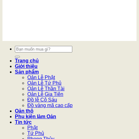
Tìm
kiếm:
Trang chủ
Giới thiệu
Sản phẩm
Oản Lễ Phật
Oản Lễ Tứ Phủ
Oản Lễ Thần Tài
Oản Lễ Gia Tiên
Đồ lễ Cô Sáu
Đồ vàng mã cao cấp
Oản thô
Phụ kiện làm Oản
Tin tức
Phật
Tứ Phủ
Phong Thủy