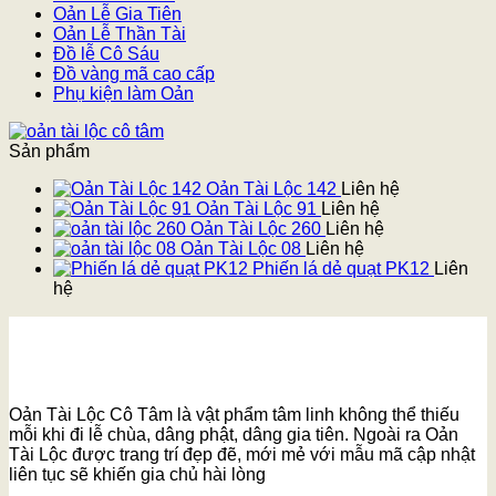
Oản Lễ Gia Tiên
Oản Lễ Thần Tài
Đồ lễ Cô Sáu
Đồ vàng mã cao cấp
Phụ kiện làm Oản
Sản phẩm
Oản Tài Lộc 142
Liên hệ
Oản Tài Lộc 91
Liên hệ
Oản Tài Lộc 260
Liên hệ
Oản Tài Lộc 08
Liên hệ
Phiến lá dẻ quạt PK12
Liên
hệ
Oản Tài Lộc Cô Tâm là vật phẩm tâm linh không thể thiếu
mỗi khi đi lễ chùa, dâng phật, dâng gia tiên. Ngoài ra Oản
Tài Lộc được trang trí đẹp đẽ, mới mẻ với mẫu mã cập nhật
liên tục sẽ khiến gia chủ hài lòng