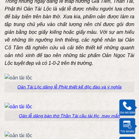
Trong những ngày dâng lễ thắp hương Gia Tiên, Thần Tài,
Phật thì Oản Tài Lộc là vật lễ được nhiều người lựa chọn
để bày biện trên bàn thờ. Xưa kia, phẩm oản được làm ra
tập trung chủ yếu vào chất lượng nên chỉ được gói đơn
giản bằng bọc giấy kiếng hoặc giấy màu. Với sự am hiểu
về những tín ngưỡng linh thiêng, các nghệ nhân tại Oản
Cô Tâm đã nghiên cứu và cải tiến thiết kế những quanh
oản nhỏ xinh để tạo nên những tác phẩm Oản Ngọc Tài
Lộc tuyệt đẹp và có 1-0-2 trên thị trường.
Oản Tài Lộc dâng lễ Phật thiết kế độc đáo và ý nghĩa
Oản lễ dâng bàn thờ Thần Tài cầu tài lộc, may mắn