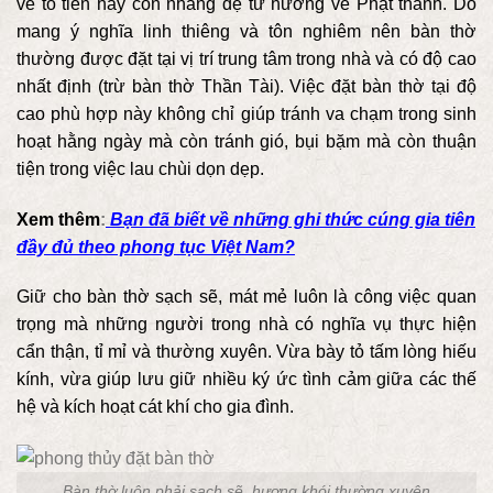
về tổ tiên hay con nhang đệ tử hướng về Phật thánh. Do
mang ý nghĩa linh thiêng và tôn nghiêm nên bàn thờ
thường được đặt tại vị trí trung tâm trong nhà và có độ cao
nhất định (trừ bàn thờ Thần Tài). Việc đặt bàn thờ tại độ
cao phù hợp này không chỉ giúp tránh va chạm trong sinh
hoạt hằng ngày mà còn tránh gió, bụi bặm mà còn thuận
tiện trong việc lau chùi dọn dẹp.
Xem thêm
:
Bạn đã biết về những ghi thức cúng gia tiên
đầy đủ theo phong tục Việt Nam?
Giữ cho bàn thờ sạch sẽ, mát mẻ luôn là công việc quan
trọng mà những người trong nhà có nghĩa vụ thực hiện
cẩn thận, tỉ mỉ và thường xuyên. Vừa bày tỏ tấm lòng hiếu
kính, vừa giúp lưu giữ nhiều ký ức tình cảm giữa các thế
hệ và kích hoạt cát khí cho gia đình.
Bàn thờ luôn phải sạch sẽ, hương khói thường xuyên