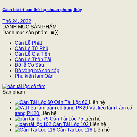
Cách bài trí bàn thờ họ chuẩn phong thủy
Th6 24, 2022
DANH MỤC SẢN PHẨM
Danh mục sản phẩm
≡
╳
Oản Lễ Phật
Oản Lễ Tứ Phủ
Oản Lễ Gia Tiên
Oản Lễ Thần Tài
Đồ lễ Cô Sáu
Đồ vàng mã cao cấp
Phụ kiện làm Oản
Sản phẩm
Oản Tài Lộc 60
Liên hệ
Vật liệu làm trâm cổ
trang PK20
Liên hệ
Oản Tài Lộc 75
Liên hệ
Oản Tài Lộc 102
Liên hệ
Oản Tài Lộc 116
Liên hệ