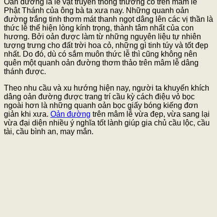
Oản đường là lễ vật truyền thống thường có trên mâm lễ
Phật Thánh của ông bà ta xưa nay. Những quanh oản
đường trắng tinh thơm mát thanh ngọt dâng lên các vị thần là
thức lễ thể hiện lòng kính trọng, thành tâm nhất của con
hương. Bởi oản được làm từ những nguyên liệu tự nhiên
tượng trưng cho đất trời hoa cỏ, những gì tinh túy và tốt đẹp
nhất. Do đó, dù có sắm muôn thức lễ thì cũng không nên
quên một quanh oản đường thơm thảo trên mâm lễ dâng
thánh được.
Theo nhu cầu và xu hướng hiện nay, người ta khuyến khích
dâng oản đường được trang trí cầu kỳ cách điệu vỏ bọc
ngoài hơn là những quanh oản bọc giấy bóng kiếng đơn
giản khi xưa.
Oản đường
trên mâm lễ vừa đẹp, vừa sang lại
vừa đại diện nhiều ý nghĩa tốt lành giúp gia chủ cầu lộc, cầu
tài, cầu bình an, may mắn.