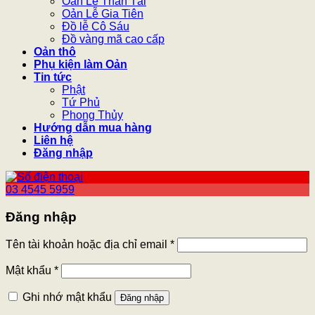
Oản Lễ Thần Tài
Oản Lễ Gia Tiên
Đồ lễ Cô Sáu
Đồ vàng mã cao cấp
Oản thô
Phụ kiện làm Oản
Tin tức
Phật
Tứ Phủ
Phong Thủy
Hướng dẫn mua hàng
Liên hệ
Đăng nhập
03 4545 5959
Đăng nhập
Tên tài khoản hoặc địa chỉ email
*
Mật khẩu
*
Ghi nhớ mật khẩu
Đăng nhập