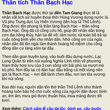
Thần tích Thần Bạch Hạc
Thần Bạch Hạc
được thờ tại
đền Tam Giang
thực tế là
nhân vật lịch sử huyền thoại thời Hùng Vương dựng nước là
Vũ phụ Trung dực Uy Hiển Vương (tên húy là Thổ Lệnh).
Ông được tôn phong là thần làng Bạch Hạc – thần sông
Bạch Hạc. Ông đã có công cứu hộ, giúp đỡ nhân dân trong
cơn đại hồng thủy, hàn lại đê vỡ, làm nước rút toàn bộ trả lại
cuộc sống bình yên cho nhân dân. Nhớ công ơn của ngài,
nhân dân đã tôn ngài làm thành hoàng hộ mệnh cho cộng
đồng dân cư làng xóm tại đây.
Theo dân gian truyền tụng, vào buổi đầu dựng nước, Lạc
Long Quân từ trên núi xuống Nghĩa Lĩnh nhìn về phương
Nam thấy hợp lưu của 3 con sông với bãi phù sa mượt mà
trù phú. Nơi đây lại có đàn hạc đậu trắng cả một vùng nên
gọi là Bạch Hạc – nơi đất lành chim đậu, nơi lan tỏa vượng
khí núi sông.
Bao đời nay, người dân tôn thờ thần Thổ Lệnh như thành
hoàng luôn bảo hộ cho cuộc sống của người dân được bình
an, êm ấm, mưa gió được thuận hòa, mùa màng được tốt
tươi.
Xem thêm:
Cách sắm lễ cầu tài lộc, bình an, cầu buôn