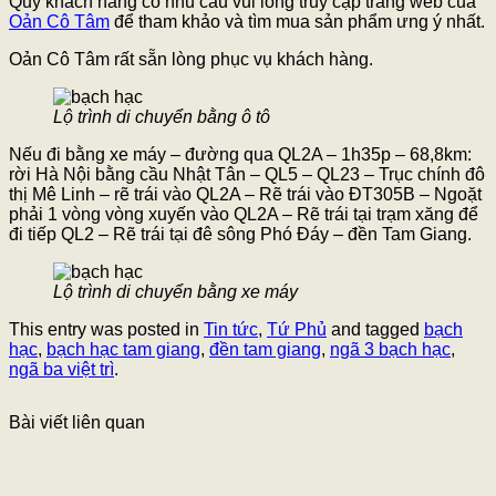
Quý khách hàng có nhu cầu vui lòng truy cập trang web của
Oản Cô Tâm
để tham khảo và tìm mua sản phẩm ưng ý nhất.
Oản Cô Tâm rất sẵn lòng phục vụ khách hàng.
Lộ trình di chuyển bằng ô tô
Nếu đi bằng xe máy – đường qua QL2A – 1h35p – 68,8km:
rời Hà Nội bằng cầu Nhật Tân – QL5 – QL23 – Trục chính đô
thị Mê Linh – rẽ trái vào QL2A – Rẽ trái vào ĐT305B – Ngoặt
phải 1 vòng vòng xuyến vào QL2A – Rẽ trái tại trạm xăng để
đi tiếp QL2 – Rẽ trái tại đê sông Phó Đáy – đền Tam Giang.
Lộ trình di chuyển bằng xe máy
This entry was posted in
Tin tức
,
Tứ Phủ
and tagged
bạch
hạc
,
bạch hạc tam giang
,
đền tam giang
,
ngã 3 bạch hạc
,
ngã ba việt trì
.
Bài viết liên quan