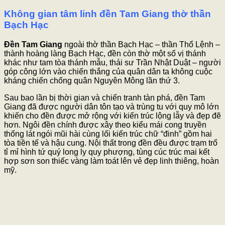
Không gian tâm linh đền Tam Giang thờ thần
Bạch Hạc
Đền Tam Giang
ngoài thờ thần Bạch Hạc – thần Thổ Lệnh –
thành hoàng làng Bạch Hạc, đền còn thờ một số vị thánh
khác như tam tòa thánh mẫu, thái sư Trần Nhật Duật – người
góp công lớn vào chiến thắng của quân dân ta không cuộc
kháng chiến chống quân Nguyên Mông lần thứ 3.
Sau bao lần bị thời gian và chiến tranh tàn phá, đền Tam
Giang đã được người dân tôn tạo và trùng tu với quy mô lớn
khiến cho đền được mở rộng với kiến trúc lộng lẫy và đẹp đẽ
hơn. Ngôi đền chính được xây theo kiểu mái cong truyền
thống lát ngói mũi hài cùng lối kiến trúc chữ “đinh” gồm hai
tòa tiền tế và hậu cung. Nội thất trong đền đều được trạm trổ
tỉ mỉ hình tứ quý long ly quy phượng, tùng cúc trúc mai kết
hợp sơn son thiếc vàng làm toát lên vẻ đẹp linh thiêng, hoàn
mỹ.