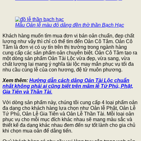
Mẫu Oản lễ màu đỏ dâng đền thờ thần Bạch Hạc
Khách hàng muốn tìm mua đơn vị bán oản chuẩn, đẹp chất
lượng như vậy thì chỉ có thể tìm đến Oản Cô Tâm. Oản Cô
Tâm là đơn vị có uy tín trên thị trường trong ngành hàng
cung cấp các sản phẩm oản chuyên biệt. Oản Cô Tâm tạo ra
một dòng sản phẩm Oản Tài Lộc vừa đẹp, vừa sang, vừa
chất lượng lại mang ý nghĩa tài lộc may mắn phục vụ tối đa
nhu cầu cúng lễ của con hương, đệ tử muôn phương.
Xem thêm:
Hướng dẫn cách dâng Oản Tài Lộc chuẩn
nhất không phải ai cũng biết trên mâm lễ Tứ Phủ, Phật,
Gia Tiên và Thần Tài.
Với dòng sản phẩm này, chúng tôi cung cấp 4 loại phẩm oản
đa dạng cho khách hàng lựa chọn như Oản lễ Phật, Oản Lễ
Tứ Phủ, Oản Lễ Gia Tiên và Oản Lễ Thần Tài. Mỗi loại oản
phục vụ cho mỗi mục đích khác nhau sẽ mang màu sắc và
thiết kế đa dạng khác nhau đem đến sự tốt lành cho gia chủ
khi chọn mua oản để dâng tiến.