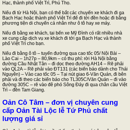
Hạc, thành phố Việt Trì, Phú Thọ.
Nếu đi từ Hà Nội, bạn có thể bắt các chuyến xe khách đi ga
Bạch Hạc hoặc thành phố Việt Trì để đi tới đền hoặc đi bằng
phương tiện di chuyển cá nhân như ô tô hay xe máy.
Nếu đi bằng xe khách, tại bến xe Mỹ Đình có rất nhiều nhà
xe cung cấp dịch vụ xe khách đi tới ga Bạch Hạc và thành
phố Việt Trì cho bạn.
Nếu đi bằng ô tô – tuyến đường qua cao tốc 05/ Nội Bài –
Lào Cai – 1h27p – 80,9km – có thu phí: rời Hà Nội bằng
đường Cầu Nhật Tân – đi dọc theo đường AH14 –
Rẽ phải
vào QL2A – Rẽ phải vào ĐT131 (các biển báo dành cho Thái
Nguyên) – Vào cao tốc 05 – Tại nút giao 6-Văn Quán, đi bên
phải và đi theo các biển báo cho TL305C/Văn Quán – đi vào
đường 305C – rẽ vào đê phó Sông Đáy đi qua chân cầu Việt
Trì – đền Tam Giang.
Oản Cô Tâm – đơn vị chuyên cung
cấp Oản Tài Lộc lễ Tứ Phủ chất
lượng giá sỉ