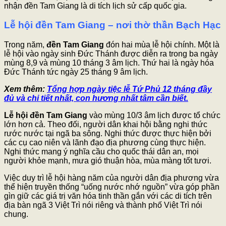
nhận đền Tam Giang là di tích lịch sử cấp quốc gia.
Lễ hội đền Tam Giang – nơi thờ thần Bạch Hạc
Trong năm,
đền Tam Giang
đón hai mùa lễ hội chính. Một là
lễ hội vào ngày sinh Đức Thánh được diễn ra trong ba ngày
mùng 8,9 và mùng 10 tháng 3 âm lịch. Thứ hai là ngày hóa
Đức Thánh tức ngày 25 tháng 9 âm lịch.
Xem thêm:
Tổng hợp ngày tiệc lễ Tứ Phủ 12 tháng đầy
đủ và chi tiết nhất, con hương nhất tâm cần biết.
Lễ hội đền Tam Giang
vào mùng 10/3 âm lịch được tổ chức
lớn hơn cả. Theo đối, người dân khai hội bằng nghi thức
rước nước tại ngã ba sông. Nghi thức được thực hiện bởi
các cụ cao niên và lãnh đạo địa phương cùng thực hiện.
Nghi thức mang ý nghĩa cầu cho quốc thái dân an, mọi
người khỏe mạnh, mưa gió thuận hòa, mùa màng tốt tươi.
Việc duy trì lễ hội hàng năm của người dân địa phương vừa
thể hiện truyền thống “uống nước nhớ nguồn” vừa góp phần
gìn giữ các giá trị văn hóa tinh thần gắn với các di tích trên
địa bàn ngã 3 Việt Trì nói riêng và thành phố Việt Trì nói
chung.