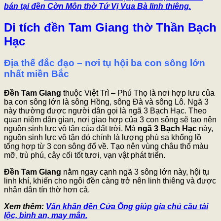
bán tại đền Cờn Môn thờ Tứ Vị Vua Bà linh thiêng.
Di tích đền Tam Giang thờ Thần Bạch
Hạc
Địa thế đắc đạo – nơi tụ hội ba con sông lớn
nhất miền Bắc
Đền Tam Giang
thuộc Việt Trì – Phú Thọ là nơi hợp lưu của
ba con sông lớn là sông Hồng, sông Đà và sông Lô. Ngã 3
này thường được người dân gọi là ngã 3 Bạch Hạc. Theo
quan niệm dân gian, nơi giao hợp của 3 con sông sẽ tạo nên
nguồn sinh lực vô tận của đất trời. Mà
ngã 3 Bạch Hạc
này,
nguồn sinh lực vô tận đó chính là lượng phù sa khổng lồ
tổng hợp từ 3 con sông đổ về. Tạo nên vùng châu thổ màu
mỡ, trù phú, cây cối tốt tươi, vạn vật phát triển.
Đền Tam Giang
nằm ngay cạnh ngã 3 sông lớn này, hội tụ
linh khí, khiến cho ngôi đền càng trở nên linh thiêng và được
nhân dân tín thờ hơn cả.
Xem thêm:
Văn khấn đền Cửa Ông giúp gia chủ cầu tài
lộc, bình an, may mắn.