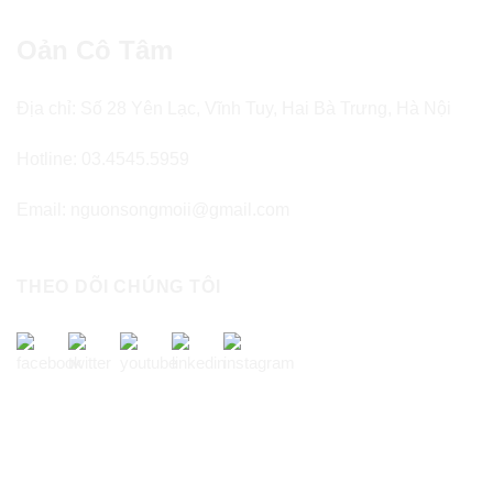
Oản Cô Tâm
Địa chỉ: Số 28 Yên Lạc, Vĩnh Tuy, Hai Bà Trưng, Hà Nội
Hotline: 03.4545.5959
Email: nguonsongmoii@gmail.com
THEO DÕI CHÚNG TÔI