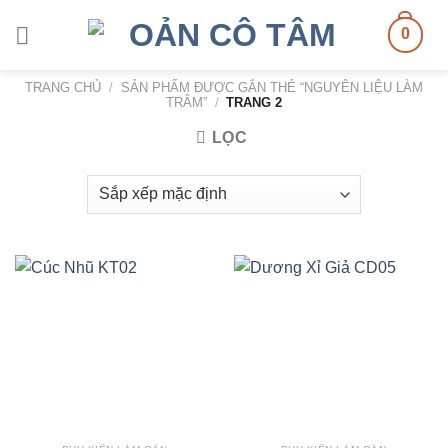
Skip
0
to
content
TRANG CHỦ
/
SẢN PHẨM ĐƯỢC GẮN THẺ “NGUYÊN LIỆU LÀM
TRÂM”
/
TRANG 2
LỌC