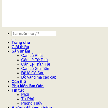
Tìm
kiếm:
Trang chủ
Giới thiệu
Sản phẩm
Oản Lễ Phật
Oản Lễ Tứ Phủ
Oản Lễ Thần Tài
Oản Lễ Gia Tiên
Đồ lễ Cô Sáu
Đồ vàng mã cao cấp
Oản thô
Phụ kiện làm Oản
Tin tức
Phật
Tứ Phủ
Phong Thủy
Hướng dẫn mua hàng