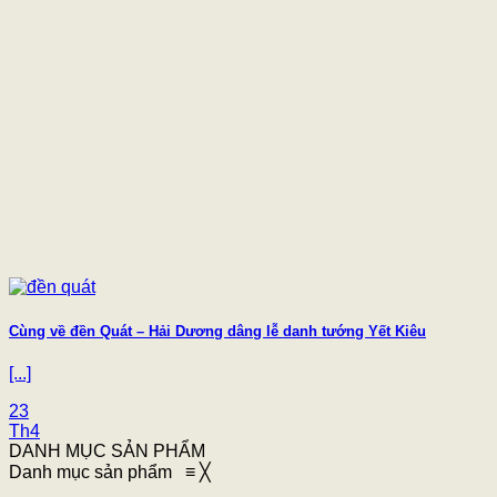
Cùng về đền Quát – Hải Dương dâng lễ danh tướng Yết Kiêu
[...]
23
Th4
DANH MỤC SẢN PHẨM
Danh mục sản phẩm
≡
╳