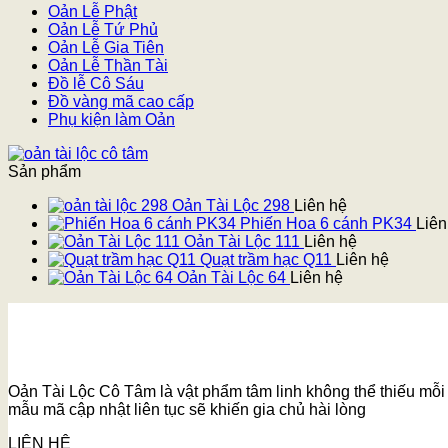
Oản Lễ Phật
Oản Lễ Tứ Phủ
Oản Lễ Gia Tiên
Oản Lễ Thần Tài
Đồ lễ Cô Sáu
Đồ vàng mã cao cấp
Phụ kiện làm Oản
Sản phẩm
Oản Tài Lộc 298
Liên hệ
Phiến Hoa 6 cánh PK34
Liên
Oản Tài Lộc 111
Liên hệ
Quạt trầm hạc Q11
Liên hệ
Oản Tài Lộc 64
Liên hệ
Oản Tài Lộc Cô Tâm là vật phẩm tâm linh không thể thiếu mỗi k
mẫu mã cập nhật liên tục sẽ khiến gia chủ hài lòng
LIÊN HỆ