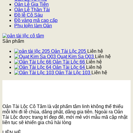
Oản Lễ Gia Tiên
Oản Lễ Thần Tài
Đồ lễ Cô Sáu
Đồ vàng mã cao cấp
Phụ kiện làm Oản
Sản phẩm
Oản Tài Lộc 205
Liên hệ
Quạt Kim Sa Q03
Liên hệ
Oản Tài Lộc 66
Liên hệ
Oản Tài Lộc 64
Liên hệ
Oản Tài Lộc 103
Liên hệ
Oản Tài Lộc Cô Tâm là vật phẩm tâm linh không thể thiếu
mỗi khi đi lễ chùa, dâng phật, dâng gia tiên. Ngoài ra Oản
Tài Lộc được trang trí đẹp đẽ, mới mẻ với mẫu mã cập nhật
liên tục sẽ khiến gia chủ hài lòng
LIÊN HỆ