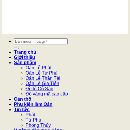
Tìm
kiếm:
Trang chủ
Giới thiệu
Sản phẩm
Oản Lễ Phật
Oản Lễ Tứ Phủ
Oản Lễ Thần Tài
Oản Lễ Gia Tiên
Đồ lễ Cô Sáu
Đồ vàng mã cao cấp
Oản thô
Phụ kiện làm Oản
Tin tức
Phật
Tứ Phủ
Phong Thủy