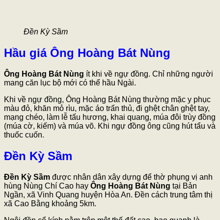
Đền Kỳ Sầm
Hầu giá Ông Hoàng Bát Nùng
Ông Hoàng Bát Nùng
ít khi về ngự đồng. Chỉ những người
mang căn lục bộ mới có thể hầu Ngài.
Khi về ngự đồng, Ông Hoàng Bát Nùng thường mặc y phục
màu đỏ, khăn mỏ rìu, mặc áo trấn thủ, đi ghệt chân ghệt tay,
mạng chéo, làm lễ tấu hương, khai quang, múa đôi trùy đồng
(múa cờ, kiếm) và múa võ. Khi ngự đồng ông cũng hút tẩu và
thuốc cuốn.
Đền Kỳ Sầm
Đền Kỳ Sầm
được nhân dân xây dựng để thờ phụng vị anh
hùng Nùng Chí Cao hay
Ông Hoàng Bát Nùng
tại Bản
Ngần, xã Vinh Quang huyện Hòa An. Đền cách trung tâm thị
xã Cao Bằng khoảng 5km.