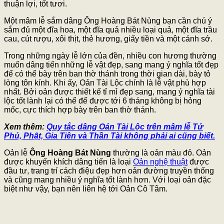
thuận lợi, tốt tươi.
Một mâm lễ sắm dâng Ông Hoàng Bát Nùng bạn cần chú ý
sắm đủ một đĩa hoa, một đĩa quả nhiều loại quả, một đĩa trầu
cau, cút rượu, xôi thịt, thẻ hương, giấy tiền và một cánh sớ.
Trong những ngày lễ lớn của đền, nhiều con hương thường
muốn dâng tiến những lễ vật đẹp, sang mang ý nghĩa tốt đẹp
để có thể bày trên ban thờ thánh trong thời gian dài, bày tỏ
lòng tôn kính. Khi ấy, Oản Tài Lộc chính là lễ vật phù hợp
nhất. Bởi oản được thiết kế tỉ mỉ đẹp sang, mang ý nghĩa tài
lộc tốt lành lại có thể để được tới 6 tháng không bị hỏng
mốc, cực thích hợp bày trên ban thờ thánh.
Xem thêm:
Quy tắc dâng Oản Tài Lộc trên mâm lễ Tứ
Phủ, Phật, Gia Tiên và Thần Tài không phải ai cũng biết.
Oản lễ
Ông Hoàng Bát Nùng
thường là oản màu đỏ. Oản
được khuyến khích dâng tiến là loại
Oản nghệ thuật
được
đầu tư, trang trí cách điệu đẹp hơn oản đường truyền thống
và cũng mang nhiều ý nghĩa tốt lành hơn. Với loại oản đặc
biệt như vậy, bạn nên liên hệ tới Oản Cô Tâm.