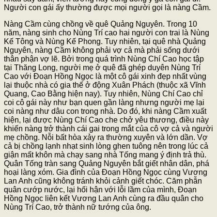
Người con gái ấy thường được mọi người gọi là nàng Cầm.
Nàng Cầm cùng chồng về quê Quảng Nguyên. Trong 10
năm, nàng sinh cho Nùng Trí cao hai người con trai là Nùng
Kế Tông và Nùng Kế Phong. Tuy nhiên, tại quê nhà Quảng
Nguyên, nàng Cầm không phải vợ cả mà phải sống dưới
thân phận vợ lẽ. Bởi trong quá trình Nùng Chí Cao học tập
tại Thăng Long, người mẹ ở quê đã ghép duyên Nùng Trí
Cao với Đoạn Hồng Ngọc là một cô gái xinh đẹp nhất vùng
lại thuộc nhà có gia thế ở động Xuân Phách (thuộc xã Vĩnh
Quang, Cao Bằng hiện nay). Tuy nhiên, Nùng Chí Cao chỉ
coi cô gái này như bạn quen gần làng nhưng người mẹ lại
coi nàng như dâu con trong nhà. Do đó, khi nàng Cầm xuất
hiện, lại được Nùng Chí Cao che chở yêu thương, điều này
khiến nàng trở thành cái gai trong mắt của cô vợ cả và người
mẹ chồng. Nỗi bất hòa xảy ra thường xuyên và lớn dần. Vợ
cả bị chồng lạnh nhạt sinh lòng ghen tuông nên trong lúc cả
giận mất khôn mà chạy sang nhà Tống mang ý định trả thù.
Quân Tống tràn sang Quảng Nguyên bắt giết nhân dân, phá
hoại làng xóm. Gia đình của Đoạn Hồng Ngọc cùng Vương
Lan Anh cũng không tránh khỏi cảnh giết chóc. Căm phẫn
quân cướp nước, lại hối hận với lỗi lầm của mình, Đoạn
Hồng Ngọc liên kết Vương Lan Anh cùng ra đầu quân cho
Nùng Trí Cao, trở thành nữ tướng của ông.