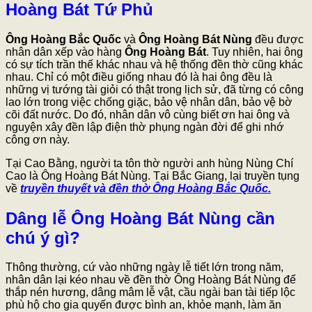
Hoàng Bát Tứ Phủ
Ông Hoàng Bắc Quốc
và
Ông Hoàng Bát Nùng
đều được
nhân dân xếp vào hàng
Ông Hoàng Bát
. Tuy nhiên, hai ông
có sự tích trần thế khác nhau và hệ thống đền thờ cũng khác
nhau. Chỉ có một điều giống nhau đó là hai ông đều là
những vị tướng tài giỏi có thật trong lịch sử, đã từng có công
lao lớn trong việc chống giặc, bảo vệ nhân dân, bảo vệ bờ
cõi đất nước. Do đó, nhân dân vô cùng biết ơn hai ông và
nguyện xây đền lập điện thờ phụng ngàn đời để ghi nhớ
công ơn này.
Tại Cao Bằng, người ta tôn thờ người anh hùng Nùng Chí
Cao là Ông Hoàng Bát Nùng. Tại Bắc Giang, lại truyền tụng
về
truyền thuyết và đền thờ Ông Hoàng Bắc Quốc.
Dâng lễ Ông Hoàng Bát Nùng cần
chú ý gì?
Thông thường, cứ vào những ngày lễ tiết lớn trong năm,
nhân dân lại kéo nhau về đền thờ Ông Hoàng Bát Nùng để
thắp nén hương, dâng mâm lễ vật, cầu ngài ban tài tiếp lộc
phù hộ cho gia quyến được bình an, khỏe mạnh, làm ăn