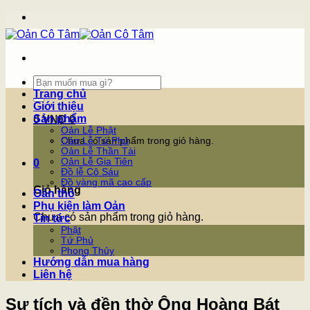
Skip
to
content
Tìm
kiếm:
Trang chủ
Giới thiệu
Sản phẩm
0
VNĐ
0
Oản Lễ Phật
Chưa có sản phẩm trong giỏ hàng.
Oản Lễ Tứ Phủ
Oản Lễ Thần Tài
Oản Lễ Gia Tiên
0
Đồ lễ Cô Sáu
Đồ vàng mã cao cấp
Giỏ hàng
Oản thô
Phụ kiện làm Oản
Chưa có sản phẩm trong giỏ hàng.
Tin tức
Phật
Tứ Phủ
Phong Thủy
Hướng dẫn mua hàng
Liên hệ
Sự tích và đền thờ Ông Hoàng Bát