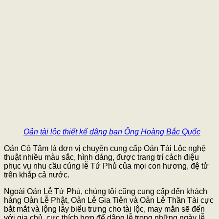
Oản tài lộc thiết kế dâng ban Ông Hoàng Bắc Quốc
Oản Cô Tâm là đơn vị chuyên cung cấp Oản Tài Lộc nghệ
thuật nhiều màu sắc, hình dáng, được trang trí cách điệu
phục vụ nhu cầu cúng lễ Tứ Phủ của mọi con hương, đệ tử
trên khắp cả nước.
Ngoài Oản Lễ Tứ Phủ, chúng tôi cũng cung cấp đến khách
hàng Oản Lễ Phật, Oản Lễ Gia Tiên và Oản Lễ Thần Tài cực
bắt mắt và lộng lẫy biểu trưng cho tài lộc, may mắn sẽ đến
với gia chủ, cực thích hợp để dâng lễ trong những ngày lễ