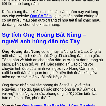
tiết lớn nhỏ trong năm.
Khách hàng tham khảo chi tiết các sản phẩm này vui lòng
truy cập website
Oản Cô Tâm
,
tại mục sản phẩm chúng tôi
có rất nhiều mẫu oản được trang trí họa tiết tỉ mỉ khác nhau,
đa dạng lựa chọn cho khách hàng.
Sự tích Ông Hoàng Bát Nùng –
người anh hùng dân tộc Tày
Ông Hoàng Bát Nùng
có tên húy là Nùng Chí Cao. Ông là
một nhân vật lịch sử có thật. Ông đã có công đánh tan giặc
Tống, bảo vệ bình an cho nhân dân, được lưu danh trong sử
sách. Bên cạnh đó, vị Thái Bảo Nùng Trí Cao cùng với
chuyện tình đẹp của mình với người vợ Nàng Cầm miền
xuôi là một dấu ấn quan trọng thể hiện tình đoàn kết giữa
miền ngược và miền xuôi thời bấy giờ.
Ông được nhận hai sắc phong thuộc triều Lý và triều
Nguyễn. Theo đó, triều Lý sắc phong ông là “Kỳ Sầm đại
vương”, triều Nguyễn sắc phong ông là “Kỳ Sầm biên tái,
bảo quốc an dân, phúc thần”.
Xem thêm:
Ông Hoàng Bảy Bảo Hà – Lừng lẫy chiến