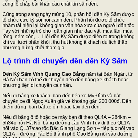
cúng lễ chắp bái khẩn cầu chật kín sân đền.
Cũng trong sáng ngày mùng 10, phần hội đền Kỳ Sầm được
tổ chức cực kỳ sôi nổi cạnh đền. Phần hội được tổ chức
nhằm tái hiện lại không gian văn hóa xưa của người dân tộc
Tày với những trò chơi dân gian như đấu vật, múa lân, múa
rồng, ném còn, … Hội đền Kỳ Sầm được diễn ra trong không
khí vui tươi phấn khởi, thu hút không ít khách du lịch thập
phương hứng khởi tham gia.
Lộ trình di chuyển đến đền Kỳ Sầm
Đền Kỳ Sầm Vĩnh Quang Cao Bằng
nằm tại Bản Ngần, từ
Hà Nội bạn có thể di chuyển đến đền bằng xe khách hoặc
phương tiện di chuyển cá nhân.
Nếu đi bằng xe khách, bạn đến bến xe Mỹ Đình và bắt
chuyến xe đi Ngọc Xuân giá vé khoảng gần 200 000đ. Đến
điểm dừng, bạn bắt xe ôm hoặc taxi đến đền.
Nếu đi bằng ô tô hoặc xe máy bạn đi theo QL4A – 284km –
5h34p: rời Hà Nội bằng đường cầu Vĩnh Tuy đi theo QL1A
nối vào QL37/cao tốc Bắc Giang Lạng Sơn – tiếp tục nối vào
QL1A – đường Pác Bó thành phố Cao Bằng nối vào đường