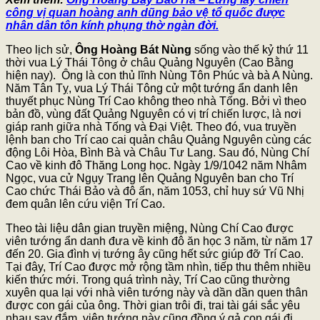
công vị quan hoàng anh dũng bảo vệ tổ quốc được
nhân dân tôn kính phụng thờ ngàn đời.
Theo lịch sử,
Ông Hoàng Bát Nùng
sống vào thế kỷ thứ 11
thời vua Lý Thái Tông ở châu Quảng Nguyên (Cao Bằng
hiện nay). Ông là con thủ lĩnh Nùng Tôn Phúc và bà A Nùng.
Năm Tân Tỵ, vua Lý Thái Tông cử một tướng ẩn danh lên
thuyết phục Nùng Trí Cao không theo nhà Tống. Bởi vì theo
bản đồ, vùng đất Quảng Nguyên có vị trí chiến lược, là nơi
giáp ranh giữa nhà Tống và Đại Việt. Theo đó, vua truyền
lệnh ban cho Trí cao cai quản châu Quảng Nguyên cùng các
động Lôi Hòa, Bình Bà và Châu Tư Lang. Sau đó, Nùng Chí
Cao về kinh đô Thăng Long học. Ngày 1/9/1042 năm Nhâm
Ngọc, vua cử Ngụy Trang lên Quảng Nguyên ban cho Trí
Cao chức Thái Bảo và đô ấn, năm 1053, chỉ huy sứ Vũ Nhị
đem quân lên cứu viện Trí Cao.
Theo tài liệu dân gian truyền miệng, Nùng Chí Cao được
viên tướng ẩn danh đưa về kinh đô ăn học 3 năm, từ năm 17
đến 20. Gia đình vị tướng ây cũng hết sức giúp đỡ Trí Cao.
Tại đây, Trí Cao được mở rộng tầm nhìn, tiếp thu thêm nhiều
kiến thức mới. Trong quá trình này, Trí Cao cũng thường
xuyên qua lại với nhà viên tướng này và dần dần quen thân
được con gái của ông. Thời gian trôi đi, trai tài gái sắc yêu
nhau say đắm, viên tướng này cũng đồng ý gả con gái đi.