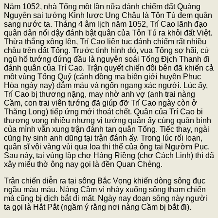
Năm 1052, nhà Tống một lần nữa đánh chiếm đất Quảng
Nguyên sai tướng Kinh lược Ung Châu là Tôn Tú đem quân
sang nước ta. Tháng 4 âm lịch năm 1052, Trí Cao lãnh đạo
quân dân nổi dậy đánh bật quân của Tôn Tú ra khỏi đất Việt.
Thừa thắng xông lên, Trí Cao liên tục đánh chiếm rất nhiều
châu trên đất Tống. Trước tình hình đó, vua Tống sợ hãi, cử
ngũ hổ tướng đứng đầu là nguyên soái Tống Địch Thanh đi
đánh quân của Trí Cao. Trận quyết chiến đôi bên đã khiến cả
một vùng Tổng Quỷ (cánh đồng ma biên giới huyện Phục
Hòa ngày nay) đẫm máu và ngổn ngang xác người. Lúc ấy,
Trí Cao bị thương nặng, may nhờ anh vợ (anh trai nàng
Cầm, con trai viên tướng đã giúp đỡ Trí Cao ngày còn ở
Thăng Long) tiếp ứng mới thoát chết. Quân của Trí Cao bị
thương vong nhiều nhưng vị tướng quân ấy cùng quân binh
của mình vẫn xung trận đánh tan quân Tống. Tiếc thay, ngài
cũng hy sinh anh dũng tại trận đánh ấy. Trong lúc rối loạn,
quân sĩ vội vàng vùi qua loa thi thể của ông tại Ngườm Pục.
Sau này, tại vùng lập chợ Háng Riềng (chợ Cách Linh) thì đã
xây miếu thờ ông nay gọi là đền Quan Chẻng.
Trận chiến diễn ra tại sông Bắc Vọng khiến dòng sông đục
ngầu màu máu. Nàng Cầm vì nhảy xuống sông tham chiến
mà cũng bị địch bắt đi mất. Ngày nay đoạn sông này người
ta gọi là Hắt Pắt (ngầm ý rằng nơi nàng Cầm bị bắt đi).