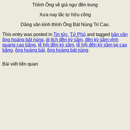
Thỉnh Ông về giá ngự đền trung
Xưa nay tắc tự hữu công
Dâng văn kính thỉnh Ông Bát Nùng Trí Cao.
This entry was posted in
Tin tức
,
Tứ Phủ
and tagged
bản văn
ông hoàng bát nùng
,
di tích đền kỳ sầm
,
đền kỳ sầm vĩnh
quang cao bằng
,
lễ hội đền kỳ sầm
,
lễ hội đền kỳ sầm tại cao
bằng
,
ông hoàng bát
,
ông hoàng bát nùng
.
Bài viết liên quan