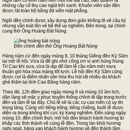
Ngôi đền cổ kính nằm trên một thế đất cao, bao quanh là
những cây cổ thụ cao ngút trời xanh. Khuôn viên sân đền
được lát toàn bộ bằng đá viên mặt phẳng.
Ngôi đền chính được xây dựng đơn giản không tô vẽ cầu kỳ
nhưng vẫn toát lên vẻ bề thế uy nghiêm. Bên trong, tại chính
cung thờ Ông Hoàng Bát Nùng.
Đền chính đền thờ Ông Hoàng Bát Nùng
Hàng năm cứ đến ngày mùng 9, 10 tháng Giêng đền Kỳ Sầm
lại mở lễ hội. Vừa là để ghi nhớ công ơn vị anh hùng Nùng
Trí Cao khi xưa, vừa là dịp để làm lễ cầu năm mới mưa
thuận gió hòa mùa màng tốt tươi. Lễ hội đền Kỳ Sầm cũng
được coi là điểm nhấn văn hóa thu hút rất nhiều du khách
ghé thăm tại tỉnh Cao Bằng hàng năm.
Theo đó, 12h đêm giao ngày mùng 9 và mùng 10 âm lịch,
dân làng sẽ mặc y phục truyền thống chỉnh tề tập trung trước
đền và làm lễ tại đây. Chủ lễ sẽ là các cụ cao niên có uy tín
trong làng. Cùng với tiếng trống, tiếng chiêng, buổi lễ được
diễn ra trong không khí cực kỳ trang nghiêm. Đến sáng ngày
mùng 10, đền chính thức mở hội đón khách hành hương từ
khắp các tỉnh thành về cúng lễ đền. Trong làn khói hương
nghi ngút, hàng vạn khách hành hương về đền thành tâm