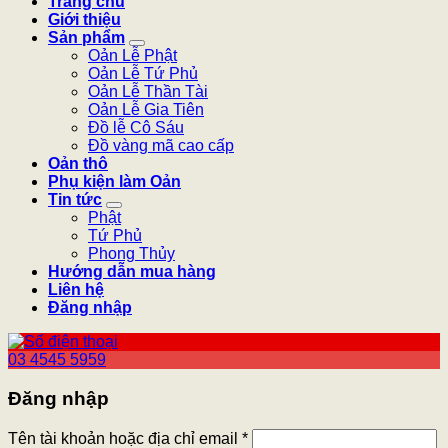
Trang chủ
Giới thiệu
Sản phẩm
Oản Lễ Phật
Oản Lễ Tứ Phủ
Oản Lễ Thần Tài
Oản Lễ Gia Tiên
Đồ lễ Cô Sáu
Đồ vàng mã cao cấp
Oản thô
Phụ kiện làm Oản
Tin tức
Phật
Tứ Phủ
Phong Thủy
Hướng dẫn mua hàng
Liên hệ
Đăng nhập
03 4545 5959
Đăng nhập
Tên tài khoản hoặc địa chỉ email
*