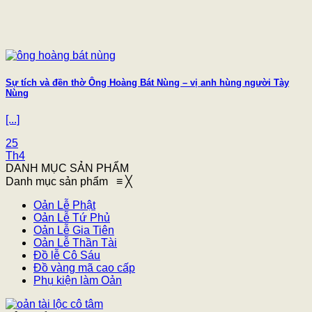
Sự tích và đền thờ Ông Hoàng Bát Nùng – vị anh hùng người Tày
Nùng
[...]
25
Th4
DANH MỤC SẢN PHẨM
Danh mục sản phẩm
≡
╳
Oản Lễ Phật
Oản Lễ Tứ Phủ
Oản Lễ Gia Tiên
Oản Lễ Thần Tài
Đồ lễ Cô Sáu
Đồ vàng mã cao cấp
Phụ kiện làm Oản