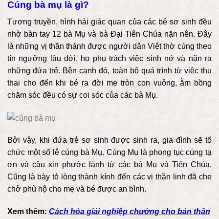
Cúng bà mụ là gì?
Tương truyền, hình hài giác quan của các bé sơ sinh đều
nhờ bàn tay 12 bà Mụ và bà Đại Tiên Chúa nặn nên. Đây
là những vị thần thánh được người dân Việt thờ cúng theo
tín ngưỡng lâu đời, họ
phụ trách việc sinh nở và nặn ra
những đứa trẻ
. Bên cạnh đó, toàn bộ quá trình từ việc thụ
thai cho đến khi bé ra đời mẹ tròn con vuông, ẵm bồng
chăm sóc đều có sự coi sóc của các bà Mụ.
Bởi vậy, khi đứa trẻ sơ sinh được sinh ra, gia đình sẽ tổ
chức một số lễ cúng bà Mụ.
Cúng Mụ là phong tục cúng tạ
ơn và cầu xin phước lành từ các bà Mụ và Tiên Chúa.
Cũng là
bày tỏ lòng thành kính đến các vị thần linh đã che
chở phù hộ cho mẹ và bé được an bình.
Xem thêm:
Cách hóa giải nghiệp chướng cho bản thân