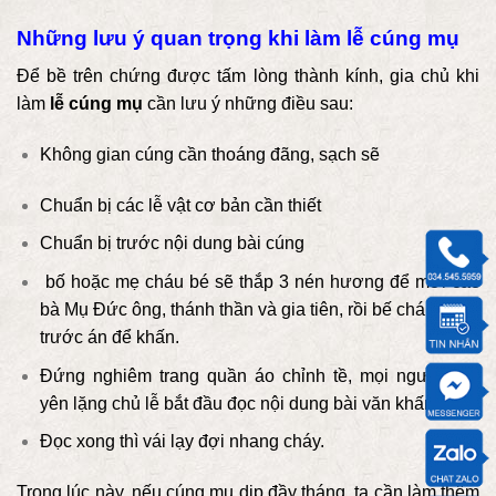
Những lưu ý quan trọng khi làm lễ cúng mụ
Để bề trên chứng được tấm lòng thành kính, gia chủ khi
làm
lễ cúng mụ
cần lưu ý những điều sau:
Không gian cúng cần thoáng đãng, sạch sẽ
Chuẩn bị các lễ vật cơ bản cần thiết
Chuẩn bị trước nội dung bài cúng
bố hoặc mẹ cháu bé sẽ thắp 3 nén hương để mời các
bà Mụ Đức ông, thánh thần và gia tiên, rồi bế cháu bé ra
trước án để khấn.
Đứng nghiêm trang quần áo chỉnh tề, mọi người giữ
yên lặng chủ lễ bắt đầu đọc nội dung bài văn khấn.
Đọc xong thì vái lạy đợi nhang cháy.
Trong lúc này, nếu cúng mụ dịp đầy tháng, ta cần làm thêm