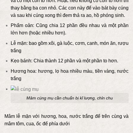
và có một con to hơn. Hoặc nếu không có con to hơn thì
thay bằng ba con nhỏ. Các con này để vào bát bày cúng
và sau khi cúng xong thì đem thả ra ao, hồ phóng sinh.
Phẩm oản: Cũng chia 12 phần đều nhau và một phần
lớn hơn (hoặc nhiều hơn).
Lễ mặn: bao gồm xôi, gà luộc, cơm, canh, món ăn, rượu
trắng
Kẹo bánh: Chia thành 12 phần và một phần to hơn.
Hương hoa: hương, lọ hoa nhiều màu, tiền vàng, nước
trắng
Mâm cúng mụ cần chuẩn bị kĩ lượng, chỉn chu
Mâm lễ mặn với hương, hoa, nước trắng để trên cùng và
mâm tôm, cua, ốc để phía dưới