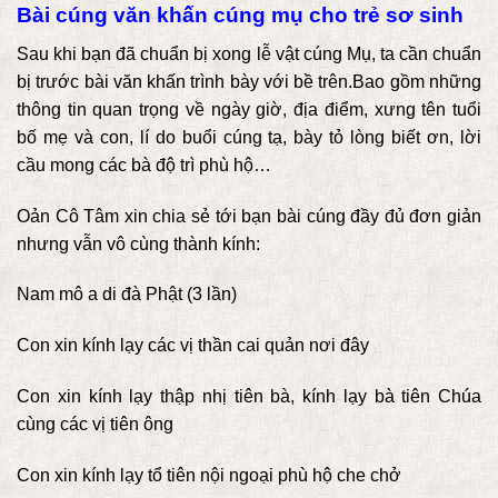
Bài cúng văn khấn cúng mụ cho trẻ sơ sinh
Sau khi bạn đã chuẩn bị xong lễ vật cúng Mụ, ta cần chuẩn
bị trước bài văn khấn trình bày với bề trên.Bao gồm những
thông tin quan trọng về ngày giờ, địa điểm, xưng tên tuổi
bố mẹ và con, lí do buổi cúng tạ, bày tỏ lòng biết ơn, lời
cầu mong các bà độ trì phù hộ…
Oản Cô Tâm xin chia sẻ tới bạn bài cúng đầy đủ đơn giản
nhưng vẫn vô cùng thành kính:
Nam mô a di đà Phật (3 lần)
Con xin kính lạy các vị thần cai quản nơi đây
Con xin kính lạy thập nhị tiên bà, kính lạy bà tiên Chúa
cùng các vị tiên ông
Con xin kính lạy tổ tiên nội ngoại phù hộ che chở