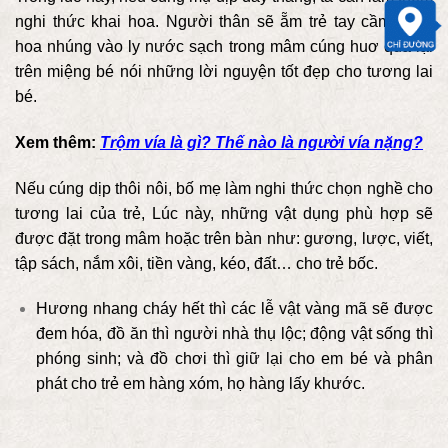
nghi thức khai hoa. Người thân sẽ ẵm trẻ tay cầm cành
hoa nhúng vào ly nước sạch trong mâm cúng huơ qua lại
trên miệng bé nói những lời nguyện tốt đẹp cho tương lai
bé.
Xem thêm:
Trộm vía là gì? Thế nào là người vía nặng?
Nếu cúng dịp thôi nôi, bố mẹ làm nghi thức chọn nghề cho
tương lai của trẻ, Lúc này, những vật dụng phù hợp sẽ
được đặt trong mâm hoặc trên bàn như: gương, lược, viết,
tập sách, nắm xôi, tiền vàng, kéo, đất… cho trẻ bốc.
Hương nhang cháy hết thì các lễ vật vàng mã sẽ được
đem hóa, đồ ăn thì người nhà thụ lộc; động vật sống thì
phóng sinh; và đồ chơi thì giữ lại cho em bé và phân
phát cho trẻ em hàng xóm, họ hàng lấy khước.