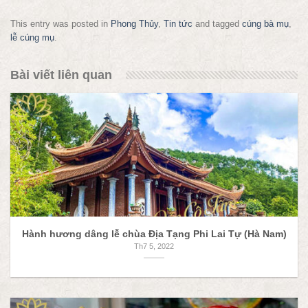
This entry was posted in
Phong Thủy
,
Tin tức
and tagged
cúng bà mụ
,
lễ cúng mụ
.
Bài viết liên quan
Hành hương dâng lễ chùa Địa Tạng Phi Lai Tự (Hà Nam)
Th7 5, 2022