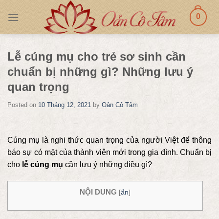
Skip
0
to
content
Lễ cúng mụ cho trẻ sơ sinh cần
chuẩn bị những gì? Những lưu ý
quan trọng
Posted on
10 Tháng 12, 2021
by
Oản Cô Tâm
Cúng mụ là nghi thức quan trọng của người Việt
để thông
báo sự có mặt của thành viên mới trong gia đình. Chuẩn bị
cho
lễ cúng mụ
cần lưu ý những điều gì?
NỘI DUNG
[
ẩn
]