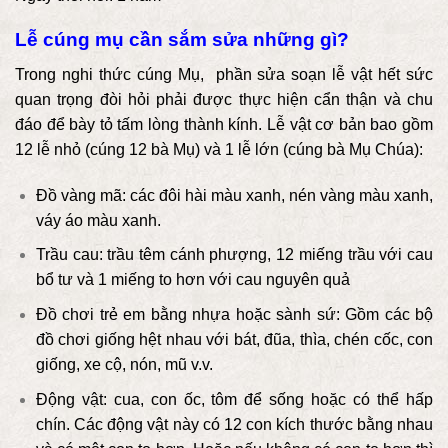
Lễ cúng mụ cần sắm sửa những gì?
Trong nghi thức cúng Mụ, phần sửa soạn lễ vật hết sức
quan trọng đòi hỏi phải được thực hiện cẩn thận và chu
đáo để bày tỏ tấm lòng thành kính. Lễ vật cơ bản bao gồm
12 lễ nhỏ (cúng 12 bà Mụ) và 1 lễ lớn (cúng bà Mụ Chúa):
Đồ vàng mã: các đôi hài màu xanh, nén vàng màu xanh,
váy áo màu xanh.
Trầu cau: trầu têm cánh phượng, 12 miếng trầu với cau
bổ tư và 1 miếng to hơn với cau nguyên quả
Đồ chơi trẻ em bằng nhựa hoặc sành sứ: Gồm các bộ
đồ chơi giống hệt nhau với bát, đũa, thìa, chén cốc, con
giống, xe cộ, nón, mũ v.v.
Động vật: cua, con ốc, tôm để sống hoặc có thể hấp
chín. Các động vật này có 12 con kích thước bằng nhau