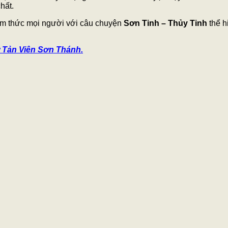
hất.
 tâm thức mọi người với câu chuyện
Sơn Tinh – Thủy Tinh
thể h
ờ Tản Viên Sơn Thánh.