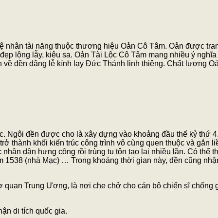
ệ nhân tài năng thuộc thương hiệu Oản Cô Tâm. Oản được trang t
đẹp lộng lẫy, kiêu sa. Oản Tài Lộc Cô Tâm mang nhiều ý nghĩa tà
 về đền dâng lễ kính lạy Đức Thánh linh thiêng. Chất lượng O
úc. Ngôi đền được cho là xây dựng vào khoảng đầu thế kỷ thứ 4.
trở thành khối kiến trúc công trình vô cùng quen thuộc và gắn 
nhân dân hưng công rồi trùng tu tôn tạo lại nhiều lần. Có thể 
ăm 1538 (nhà Mạc) … Trong khoảng thời gian này, đền cũng nhậ
 cơ quan Trung Ương, là nơi che chở cho cán bộ chiến sĩ chống 
n di tích quốc gia.