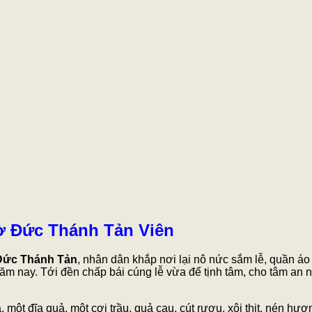
thờ Đức Thánh Tản Viên
Đức Thánh Tản
, nhân dân khắp nơi lại nô nức sắm lễ, quần áo 
m nay. Tới đền chấp bái cúng lễ vừa để tịnh tâm, cho tâm an nh
một đĩa quả, một cơi trầu, quả cau, cút rượu, xôi thịt, nén hươ