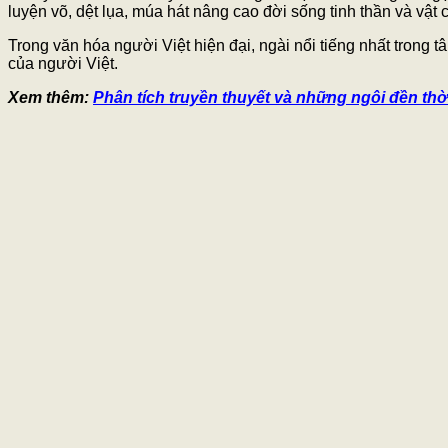
luyện võ, dệt lụa, múa hát nâng cao đời sống tinh thần và vật c
Trong văn hóa người Việt hiện đại, ngài nổi tiếng nhất trong
của người Việt.
Xem thêm:
Phân tích truyền thuyết và những ngôi đền th