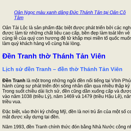
Oản Ngọc màu xanh dâng Đức Thánh Tản tại Oản Cô
Tâm
Oản Tài Lộc là sản phẩm đặc biệt được phát triển bởi các ngh
được làm từ những chất liệu cao cấp, bền đẹp làm toát lên vẻ 
cúng lễ của quý con hương đệ tử khắp mọi miền tổ quốc muốn
làm quý khách hàng vô cùng hài lòng.
Đền Tranh thờ Thánh Tản Viên
Lịch sử đền Tranh – đền thờ Thánh Tản Viên
Đền Tranh
là một trong những ngôi đền nổi tiếng tại Vĩnh Ph
hành cùng sự phát triển đời sống nhân dân qua nhiều thập kỷ 
Trong suốt chiều dài lịch sử, đền cũng dần xuống cấp và được 
vào năm 1038 (triều Lý), năm 1469 và 1479 (triều Hậu Lê), n
triều vua.
Đặc biệt, vào thời kỳ chống Mỹ, đền là nơi trú ẩn của một số
mật được xây dựng tại đền.
Năm 1993, đền Tranh chính thức đón bằng Nhà Nước công nhậ