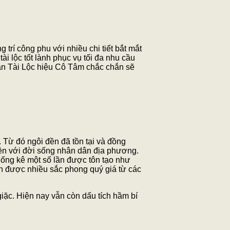
rí công phu với nhiều chi tiết bắt mắt
i lộc tốt lành phục vụ tối đa nhu cầu
ản Tài Lộc hiệu Cô Tâm chắc chắn sẽ
 Từ đó ngôi đền đã tồn tại và đồng
liền với đời sống nhân dân địa phương.
thống kê một số lần được tôn tạo như
n được nhiều sắc phong quý giá từ các
giặc. Hiện nay vẫn còn dấu tích hầm bí