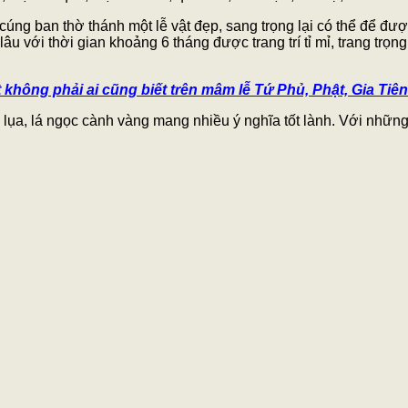
ng ban thờ thánh một lễ vật đẹp, sang trọng lại có thể để đượ
với thời gian khoảng 6 tháng được trang trí tỉ mỉ, trang trọng
ông phải ai cũng biết trên mâm lễ Tứ Phủ, Phật, Gia Tiên
oa lụa, lá ngọc cành vàng mang nhiều ý nghĩa tốt lành. Với nhữ