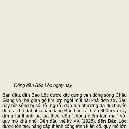
Cổng đền Bảo Lộc ngày nay
Ban đầu, đền Bảo Lộc được xây dựng ven dòng sông Châu
Giang với ba gian gỗ lim lợp ngói mũi hài khá đơn sơ. Sau
này bờ sông bị sói lở, người dân địa phương đã di chuyển
đền ra chỗ đất phía nam làng Bảo Lộc cách đó 300m và xây
dựng lại thành ba tòa theo kiểu “chồng diêm tám mái” với
quy mô khá nhỏ. Đến đầu thế kỷ XX (1928),
đền Bảo Lộc
được tôn tạo, nâng cấp thành công trình kiên cố, quy mô lớn