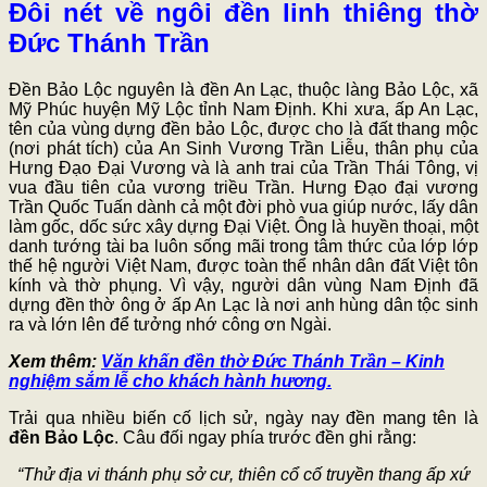
Đôi nét về ngôi đền linh thiêng thờ
Đức Thánh Trần
Đền Bảo Lộc nguyên là đền An Lạc, thuộc làng Bảo Lộc, xã
Mỹ Phúc huyện Mỹ Lộc tỉnh Nam Định. Khi xưa, ấp An Lạc,
tên của vùng dựng đền bảo Lộc, được cho là đất thang mộc
(nơi phát tích) của An Sinh Vương Trần Liễu, thân phụ của
Hưng Đạo Đại Vương và là anh trai của Trần Thái Tông, vị
vua đầu tiên của vương triều Trần. Hưng Đạo đại vương
Trần Quốc Tuấn dành cả một đời phò vua giúp nước, lấy dân
làm gốc, dốc sức xây dựng Đại Việt. Ông là huyền thoại, một
danh tướng tài ba luôn sống mãi trong tâm thức của lớp lớp
thế hệ người Việt Nam, được toàn thể nhân dân đất Việt tôn
kính và thờ phụng. Vì vậy, người dân vùng Nam Định đã
dựng đền thờ ông ở ấp An Lạc là nơi anh hùng dân tộc sinh
ra và lớn lên để tưởng nhớ công ơn Ngài.
Xem thêm:
Văn khấn đền thờ Đức Thánh Trần – Kinh
nghiệm sắm lễ cho khách hành hương.
Trải qua nhiều biến cố lịch sử, ngày nay đền mang tên là
đền Bảo Lộc
. Câu đối ngay phía trước đền ghi rằng:
“Thử địa vi thánh phụ sở cư, thiên cổ cố truyền thang ấp xứ