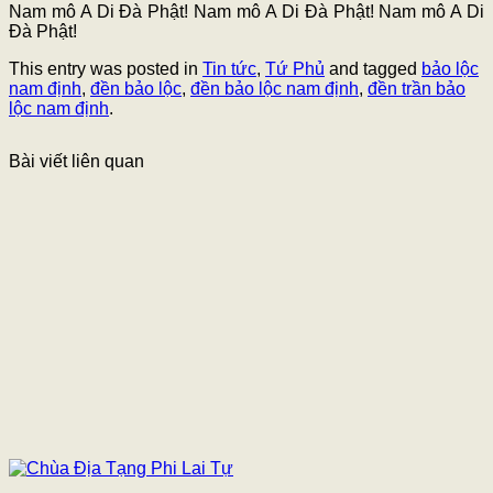
Nam mô A Di Đà Phật! Nam mô A Di Đà Phật! Nam mô A Di
Đà Phật!
This entry was posted in
Tin tức
,
Tứ Phủ
and tagged
bảo lộc
nam định
,
đền bảo lộc
,
đền bảo lộc nam định
,
đền trần bảo
lộc nam định
.
Bài viết liên quan