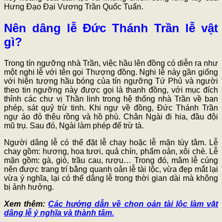
Hưng Đạo Đại Vương Trần Quốc Tuấn.
Nên dâng lễ Đức Thánh Trần lễ vật
gì?
Trong tín ngưỡng nhà Trần, việc hầu lên đồng có diễn ra như
một nghi lễ với tên gọi Thượng đồng. Nghi lễ này gần giống
với hiện tượng hầu bóng của tín ngưỡng Tứ Phủ và người
theo tin ngưỡng này được gọi là thanh đồng, với mục đích
thỉnh các chư vị Thần linh trong hệ thống nhà Trần về ban
phép, sát quỷ trừ tinh. Khi ngự về đồng, Đức Thánh Trần
ngự áo đỏ thêu rồng và hồ phù. Chân Ngài đi hia, đầu đội
mũ trụ. Sau đó, Ngài làm phép để trừ tà.
Người dâng lễ có thể đặt lễ chay hoặc lễ mặn tùy tâm. Lễ
chay gồm: hương, hoa tươi, quả chín, phẩm oản, xôi chè. Lễ
mặn gồm: gà, giò, trầu cau, rượu… Trong đó, mâm lễ cúng
nên được trang trí bằng quanh oản lễ tài lộc, vừa đẹp mắt lại
vừa ý nghĩa, lại có thể dâng lễ trong thời gian dài mà không
bị ảnh hưởng.
Xem thêm:
Các hướng dẫn về chọn oản tài lộc làm vật
dâng lễ ý nghĩa và thành tâm.