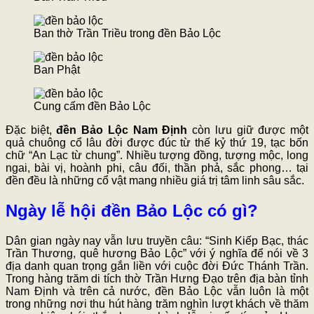
Ban thờ Trần Triều trong đền Bảo Lộc
Ban Phật
Cung cấm đền Bảo Lộc
Đặc biệt,
đền Bảo Lộc Nam Định
còn lưu giữ được một
quả chuông cổ lâu đời được đúc từ thế kỷ thứ 19, tạc bốn
chữ “An Lạc từ chung”. Nhiều tượng đồng, tượng mộc, long
ngai, bài vị, hoành phi, câu đối, thần phả, sắc phong… tại
đền đều là những cổ vật mang nhiều giá trị tâm linh sâu sắc.
Ngày lễ hội đền Bảo Lộc có gì?
Dân gian ngày nay vẫn lưu truyền câu: “Sinh Kiếp Bạc, thác
Trần Thương, quê hương Bảo Lộc” với ý nghĩa để nói về 3
địa danh quan trọng gắn liền với cuộc đời Đức Thánh Trần.
Trong hàng trăm di tích thờ Trần Hưng Đạo trên địa bàn tỉnh
Nam Định và trên cả nước, đền Bảo Lộc vẫn luôn là một
trong những nơi thu hút hàng trăm nghìn lượt khách về thăm