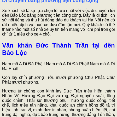
Di chuyển bằng phương tiện công cộng
Xe khách sẽ là sự lựa chọn tối ưu nhất với việc di chuyển tới
đền Bảo Lộc bằng phương tiện công cộng. Đây là di tích lịch
sử nổi tiếng và thu hút đông đảo du khách tại Hà Nội nên có
rất nhiều dịch vụ thuê xe đưa đón tận nơi. Quý khách có thể
tham khảo một số nhà xe uy tín trên mạng với chi phí trọn gói
chỉ từ 1 triệu cho xe 4 chỗ.
Văn khấn Đức Thánh Trần tại đền
Bảo Lộc
Nam mô A Di Đà Phật! Nam mô A Di Đà Phật! Nam mô A Di
Đà Phật!
Con lạy chín phương Trời, mười phương Chư Phật, Chư
Phật mười phương.
Hương tử chúng con kính lạy Đức Trần triều hiển thánh
Nhân Vũ Hương Đạo Đại vương, Đại nguyên soái, tổng
quốc chính, Thái sư thượng phụ Thượng quốc công, tiết
chế, lịch triều tấn nặng, khai quốc an chinh hồng đồ tá trị
hiệu linh trác vĩ, minh đức trí nhân, phong huân hiền liệt, chí
trung đại nghĩa, dực bảo trung hưng, thượng đẳng Tôn thần,