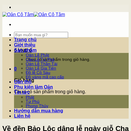
Skip
to
content
Tìm
kiếm:
Trang chủ
Giới thiệu
Sản phẩm
0
VNĐ
0
Oản Lễ Phật
Chưa có sản phẩm trong giỏ hàng.
Oản Lễ Tứ Phủ
Oản Lễ Thần Tài
Oản Lễ Gia Tiên
0
Đồ lễ Cô Sáu
Đồ vàng mã cao cấp
Giỏ hàng
Oản thô
Phụ kiện làm Oản
Chưa có sản phẩm trong giỏ hàng.
Tin tức
Phật
Tứ Phủ
Phong Thủy
Hướng dẫn mua hàng
Liên hệ
Về đền Bảo Lộc dâng lễ ngày giỗ Cha