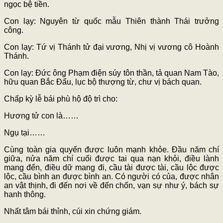
ngọc bệ tiền.
Con lạy: Nguyên từ quốc mẫu Thiên thành Thái trưởng
công.
Con lạy: Tứ vị Thánh tử đại vương, Nhị vị vương cô Hoành
Thánh.
Con lạy: Đức ông Phạm điện súy tôn thần, tả quan Nam Tào,
hữu quan Bắc Đẩu, lục bộ thượng từ, chư vị bách quan.
Chấp kỳ lễ bái phù hộ độ trì cho:
Hương tử con là……
Ngụ tại……
Cùng toàn gia quyến được luôn mạnh khỏe. Đầu năm chí
giữa, nửa năm chí cuối được tai qua nạn khỏi, điều lành
mang đến, điều dữ mang đi, cầu tài được tài, cầu lộc được
lộc, cầu bình an được bình an. Có người có của, được nhân
an vật thịnh, đi đến nơi về đến chốn, vạn sự như ý, bách sự
hanh thông.
Nhất tâm bái thỉnh, cúi xin chứng giám.