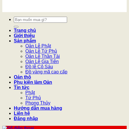
Tìm
kiếm:
Trang chủ
Giới thiệu
Sản phẩm
Oản Lễ Phật
Oản Lễ Tứ Phủ
Oản Lễ Thần Tài
Oản Lễ Gia Tiên
Đồ lễ Cô Sáu
Đồ vàng mã cao cấp
Oản thô
Phụ kiện làm Oản
Tin tức
Phật
Tứ Phủ
Phong Thủy
Hướng dẫn mua hàng
Liên hệ
Đăng nhập