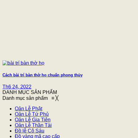
Cách bài trí bàn thờ họ chuẩn phong thủy
Th6 24, 2022
DANH MỤC SẢN PHẨM
Danh mục sản phẩm
≡
╳
Oản Lễ Phật
Oản Lễ Tứ Phủ
Oản Lễ Gia Tiên
Oản Lễ Thần Tài
Đồ lễ Cô Sáu
Đồ vàng mã cao cấp