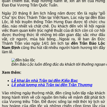
quan chiêm bái, thắp hương hành lễ, xin ấn tín của Hưng
Đạo Đại Vương Trần Quốc Tuấn.
Ngày 20 tháng 8 âm lịch hằng năm được tôn là ngày “giỗ
Cha” tức Đức Thánh Trần tại Việt Nam, Lúc này tại đền Bảo
Lộc, lễ hội truyền thống Trần Hưng Đạo được tổ chức chu
đáo, náo nhiệt và chặt chẽ. Du khách đến với lễ hội ngoài
việc tham quan kiến trúc nghệ thuật của di tích còn có cơ hội
được thưởng thức lễ những trò dân gian đặc sắc như đấu
vật, cờ người, múa bài bông…Ngoài ra, lễ ban ấn Đức
Thánh Trần vào ngày 14/1 âm lịch tại
đền Trần Bảo Lộc
Nam Định
cũng thu hút rất nhiều người hành hương tới đây
làm lễ.
Đền Bảo Lộc luôn đông đúc du khách tới thưởng ngoạn 
Xem thêm:
Lễ khai ấn nhà Trần tại đền Kiếp Bạc
Lễ phát lương nhà Trần tại đền Trần Thương
Vào những ngày thường nhật, đền cũng luôn tấp nập khách
trong hành trình về cội nguồn tìm hiểu về mảnh đất phát tích
của Vương triều Trần. Để được sống lại một thời kỳ lịch sử
huy hoàng của dân tộc và những chiến công lừng lẫy của