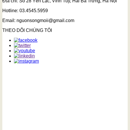
Địa chỉ: Số 28 Yên Lạc, Vĩnh Tuy, Hai Bà Trưng, Hà Nội
Hotline: 03.4545.5959
Email: nguonsongmoii@gmail.com
THEO DÕI CHÚNG TÔI