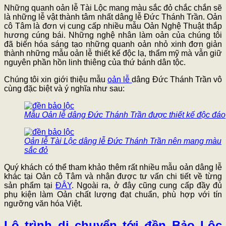
Những quanh oản lễ Tài Lộc mang màu sắc đỏ chắc chắn sẽ
là những lễ vật thành tâm nhất dâng lễ Đức Thánh Trần. Oản
cô Tâm là đơn vị cung cấp nhiều mẫu Oản Nghệ Thuật thắp
hương cúng bái. Những nghệ nhân làm oản của chúng tôi
đã biến hóa sáng tạo những quanh oản nhỏ xinh đơn giản
thành những mẫu oản lễ thiết kế độc lạ, thẩm mỹ mà vẫn giữ
nguyên phần hồn linh thiêng của thứ bánh dân tộc.
Chúng tôi xin giới thiệu mẫu
oản lễ
dâng Đức Thánh Trần vô
cùng đặc biệt và ý nghĩa như sau:
Mẫu Oản lễ dâng Đức Thánh Trần được thiết kế độc đáo
Oản lễ Tài Lộc dâng lễ Đức Thánh Trần nên mang màu
sắc đỏ
Quý khách có thể tham khảo thêm rất nhiều mẫu oản dâng lễ
khác tại Oản cô Tâm và nhận được tư vấn chi tiết về từng
sản phẩm tại
ĐÂY
. Ngoài ra, ở đây cũng cung cấp đầy đủ
phụ kiện làm Oản chất lượng đạt chuẩn, phù hợp với tín
ngưỡng văn hóa Việt.
Lộ trình di chuyển tới đền Bảo Lộc