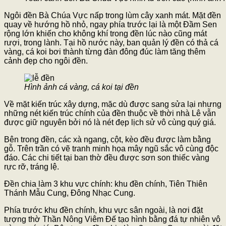
Ngôi đền Bà Chúa Vực nấp trong lùm cây xanh mát. Mặt đền
quay về hướng hồ nhỏ, ngay phía trước lại là một Đầm Sen
rộng lớn khiến cho không khí trong đền lúc nào cũng mát
rượi, trong lành. Tại hồ nước này, ban quản lý đền có thả cá
vàng, cá koi bơi thành từng đàn đông đúc làm tăng thêm
cảnh đẹp cho ngôi đền.
Hình ảnh cá vàng, cá koi tại đền
Về mặt kiến trúc xây dựng, mặc dù được sang sửa lại nhưng
những nét kiến trúc chính của đền thuộc về thời nhà Lê vẫn
được giữ nguyên bởi nó là nét đẹp lịch sử vô cùng quý giá.
Bên trong đền, các xà ngang, cột, kèo đều được làm bằng
gỗ. Trên trần có vẽ tranh minh họa mây ngũ sắc vô cùng độc
đáo. Các chi tiết tại ban thờ đều được sơn son thiếc vàng
rực rỡ, tráng lệ.
Đền chia làm 3 khu vực chính: khu đền chính, Tiên Thiên
Thánh Mẫu Cung, Đông Nhạc Cung.
Phía trước khu đền chính, khu vực sân ngoài, là nơi đặt
tượng thờ Thần Nông Viêm Đế tạo hình bằng đá tự nhiên vô