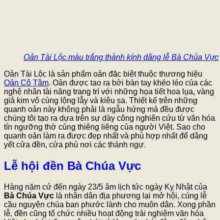
Oản Tài Lộc màu trắng thành kính dâng lễ Bà Chúa Vực
Oản Tài Lộc là sản phẩm oản đặc biệt thuộc thương hiệu
Oản Cô Tâm
. Oản được tạo ra bởi bàn tay khéo léo của các
nghệ nhân tài năng trang trí với những họa tiết hoa lụa, vàng
giả kim vô cùng lộng lẫy và kiêu sa. Thiết kế trên những
quanh oản này không phải là ngẫu hứng mà đều được
chúng tôi tạo ra dựa trên sự dày công nghiên cứu từ văn hóa
tín ngưỡng thờ cúng thiêng liêng của người Việt. Sao cho
quanh oản làm ra được đẹp nhất và phù hợp nhất để dâng
yết cửa đền, cửa phủ nơi các thánh ngự.
Lễ hội đền Bà Chúa Vực
Hàng năm cứ đến ngày 23/5 âm lịch tức ngày Kỵ Nhật của
Bà Chúa Vực
là nhân dân địa phương lại mở hội, cúng lễ
cầu nguyện chúa ban phước lành cho muôn dân. Xong phần
lễ, đền cũng tổ chức nhiều hoạt động trải nghiệm văn hóa