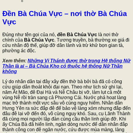
Đền Bà Chúa Vực – nơi thờ Bà Chúa
Vực
Đúng như tên gọi của nó,
đền Bà Chúa Vực
là nơi thờ
chính của
Bà Chúa Vực
. Tương truyền, bà thường xe giá đi
cứu nhân độ thế, giúp đỡ dân lành và trừ khử bọn gian tà,
phường ác độc.
Xem thêm:
Những Vị Thánh được thờ trong Hệ thống Nữ
Thần là ai – Bà Chúa Kho có thuộc hệ thống Nữ Thần
không
Lý do nhân dân tại đây xây đền thờ bà bởi bà đã có công
cứu giúp dân thoát khỏi đại nạn. Theo như lịch sử ghi lại,
năm Ất Mão, đê Đại Hà và Nễ Châu bị vỡ, làm lụt cả một
vùng Nễ rồi tràn sang cả Phương Cái. Nước phá hoạt làng
mạc trở thành một vực sâu vô cùng nguy hiểm. Nhân dân
Hưng Yên ra sức đắp đê để bảo vệ làng xóm nhưng đắp đến
đâu đê lại vỡ đến đó, vô cùng nguy khó. Sau, cụ Lãnh Thành
đã cùng mọi người lập đàn cúng cầu thần linh giúp đỡ. Khi
ấy Chúa Bà đã hiển linh, ngăn dòng nước để dân nhân đắp
thành công con đê ngăn nước, cứu được mùa màng, làng