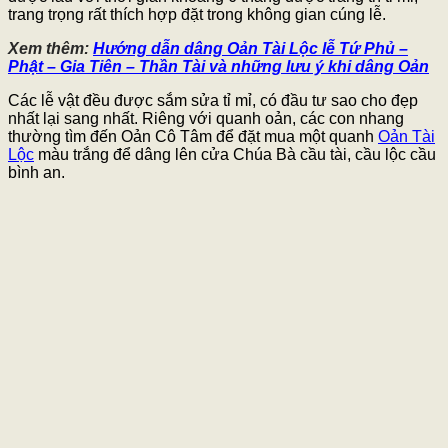
trang trọng rất thích hợp đặt trong không gian cúng lễ.
Xem thêm:
Hướng dẫn dâng Oản Tài Lộc lễ Tứ Phủ –
Phật – Gia Tiên – Thần Tài và những lưu ý khi dâng Oản
Các lễ vật đều được sắm sửa tỉ mỉ, có đầu tư sao cho đẹp
nhất lại sang nhất. Riêng với quanh oản, các con nhang
thường tìm đến Oản Cô Tâm để đặt mua một quanh
Oản Tài
Lộc
màu trắng để dâng lên cửa Chúa Bà cầu tài, cầu lộc cầu
bình an.