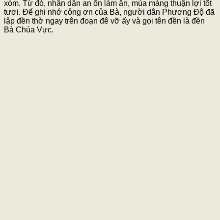
xóm. Từ đó, nhân dân an ổn làm ăn, mùa màng thuận lợi tốt
tươi. Để ghi nhớ công ơn của Bà, người dân Phương Độ đã
lập đền thờ ngay trên đoạn đê vỡ ấy và gọi tên đền là đền
Bà Chúa Vực.