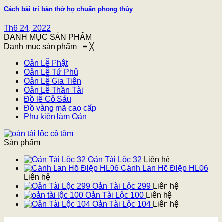
Cách bài trí bàn thờ họ chuẩn phong thủy
Th6 24, 2022
DANH MỤC SẢN PHẨM
Danh mục sản phẩm
≡
╳
Oản Lễ Phật
Oản Lễ Tứ Phủ
Oản Lễ Gia Tiên
Oản Lễ Thần Tài
Đồ lễ Cô Sáu
Đồ vàng mã cao cấp
Phụ kiện làm Oản
Sản phẩm
Oản Tài Lộc 32
Liên hệ
Cành Lan Hồ Điệp HL06
Liên hệ
Oản Tài Lộc 299
Liên hệ
Oản Tài Lộc 100
Liên hệ
Oản Tài Lộc 104
Liên hệ