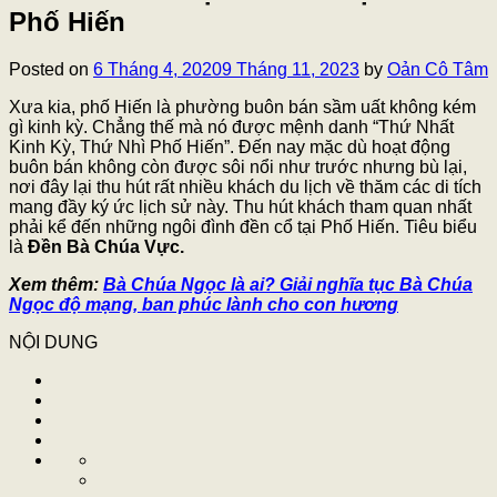
Phố Hiến
Posted on
6 Tháng 4, 2020
9 Tháng 11, 2023
by
Oản Cô Tâm
Xưa kia, phố Hiến là phường buôn bán sầm uất không kém
gì kinh kỳ. Chẳng thế mà nó được mệnh danh “Thứ Nhất
Kinh Kỳ, Thứ Nhì Phố Hiến”. Đến nay mặc dù hoạt động
buôn bán không còn được sôi nổi như trước nhưng bù lại,
nơi đây lại thu hút rất nhiều khách du lịch về thăm các di tích
mang đầy ký ức lịch sử này. Thu hút khách tham quan nhất
phải kể đến những ngôi đình đền cổ tại Phố Hiến. Tiêu biểu
là
Đền Bà Chúa Vực.
Xem thêm:
Bà Chúa Ngọc là ai? Giải nghĩa tục Bà Chúa
Ngọc độ mạng, ban phúc lành cho con hương
NỘI DUNG