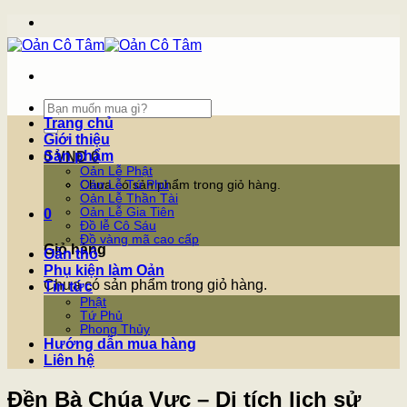
Skip
to
content
Tìm
kiếm:
Trang chủ
Giới thiệu
Sản phẩm
0
VNĐ
0
Oản Lễ Phật
Chưa có sản phẩm trong giỏ hàng.
Oản Lễ Tứ Phủ
Oản Lễ Thần Tài
Oản Lễ Gia Tiên
0
Đồ lễ Cô Sáu
Đồ vàng mã cao cấp
Giỏ hàng
Oản thô
Phụ kiện làm Oản
Chưa có sản phẩm trong giỏ hàng.
Tin tức
Phật
Tứ Phủ
Phong Thủy
Hướng dẫn mua hàng
Liên hệ
Đền Bà Chúa Vực – Di tích lịch sử