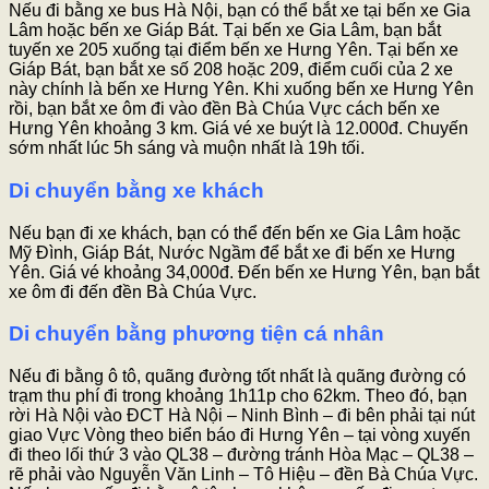
Nếu đi bằng xe bus Hà Nội, bạn có thể bắt xe tại bến xe Gia
Lâm hoặc bến xe Giáp Bát. Tại bến xe Gia Lâm, bạn bắt
tuyến xe 205 xuống tại điểm bến xe Hưng Yên. Tại bến xe
Giáp Bát, bạn bắt xe số 208 hoặc 209, điểm cuối của 2 xe
này chính là bến xe Hưng Yên. Khi xuống bến xe Hưng Yên
rồi, bạn bắt xe ôm đi vào đền Bà Chúa Vực cách bến xe
Hưng Yên khoảng 3 km. Giá vé xe buýt là 12.000đ. Chuyến
sớm nhất lúc 5h sáng và muộn nhất là 19h tối.
Di chuyển bằng xe khách
Nếu bạn đi xe khách, bạn có thể đến bến xe Gia Lâm hoặc
Mỹ Đình, Giáp Bát, Nước Ngầm để bắt xe đi bến xe Hưng
Yên. Giá vé khoảng 34,000đ. Đến bến xe Hưng Yên, bạn bắt
xe ôm đi đến đền Bà Chúa Vực.
Di chuyển bằng phương tiện cá nhân
Nếu đi bằng ô tô, quãng đường tốt nhất là quãng đường có
trạm thu phí đi trong khoảng 1h11p cho 62km. Theo đó, bạn
rời Hà Nội vào ĐCT Hà Nội – Ninh Bình – đi bên phải tại nút
giao Vực Vòng theo biển báo đi Hưng Yên – tại vòng xuyến
đi theo lối thứ 3 vào QL38 – đường tránh Hòa Mạc – QL38 –
rẽ phải vào Nguyễn Văn Linh – Tô Hiệu – đền Bà Chúa Vực.