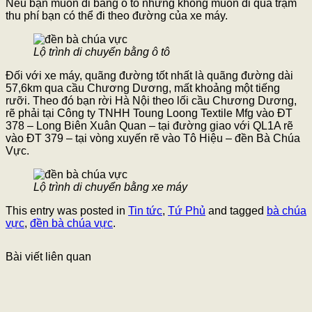
Nếu bạn muốn đi bằng ô tô nhưng không muốn đi qua trạm
thu phí bạn có thể đi theo đường của xe máy.
Lộ trình di chuyển bằng ô tô
Đối với xe máy, quãng đường tốt nhất là quãng đường dài
57,6km qua cầu Chương Dương, mất khoảng một tiếng
rưỡi. Theo đó bạn rời Hà Nội theo lối cầu Chương Dương,
rẽ phải tại Công ty TNHH Toung Loong Textile Mfg vào ĐT
378 – Long Biên Xuân Quan – tại đường giao với QL1A rẽ
vào ĐT 379 – tại vòng xuyến rẽ vào Tô Hiệu – đền Bà Chúa
Vực.
Lộ trình di chuyển bằng xe máy
This entry was posted in
Tin tức
,
Tứ Phủ
and tagged
bà chúa
vực
,
đền bà chúa vực
.
Bài viết liên quan