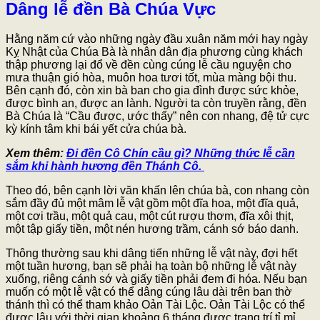
Dâng lễ đền Bà Chúa Vực
Hằng năm cứ vào những ngày đầu xuân năm mới hay ngày
Kỵ Nhật của Chúa Bà là nhân dân địa phương cùng khách
thập phương lại đổ về đền cùng cúng lễ cầu nguyện cho
mưa thuận gió hòa, muôn hoa tươi tốt, mùa màng bội thu.
Bên cạnh đó, còn xin bà ban cho gia đình được sức khỏe,
được bình an, được an lành. Người ta còn truyền rằng, đền
Bà Chúa là “Cầu được, ước thấy” nên con nhang, đệ tử cực
kỳ kính tâm khi bái yết cửa chúa bà.
Xem thêm:
Đi đền Cô Chín cầu gì? Những thức lễ cần
sắm khi hành hương đền Thánh Cô.
Theo đó, bên cạnh lời văn khấn lên chúa bà, con nhang còn
sắm đầy đủ một mâm lễ vật gồm một đĩa hoa, một đĩa quả,
một cơi trầu, một quả cau, một cút rượu thơm, đĩa xôi thịt,
một tập giấy tiền, một nén hương trầm, cánh sớ báo danh.
Thông thường sau khi dâng tiến những lễ vật này, đợi hết
một tuần hương, bạn sẽ phải hạ toàn bộ những lễ vật này
xuống, riêng cánh sớ và giấy tiền phải đem đi hóa. Nếu bạn
muốn có một lễ vật có thể dâng cúng lâu dài trên ban thờ
thánh thì có thể tham khảo Oản Tài Lộc. Oản Tài Lộc có thể
được lâu với thời gian khoảng 6 tháng được trang trí tỉ mỉ,