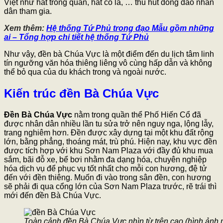
Việt như hát trống quân, hát cò lả, … thu hút đông đảo nhân
dân tham gia.
Xem thêm:
Hệ thống Tứ Phủ trong đạo Mẫu gồm những
ai – Tổng hợp chi tiết hệ thống Tứ Phủ
Như vậy, đền bà Chúa Vực là một điểm đến du lịch tâm linh
tín ngưỡng văn hóa thiêng liêng vô cùng hấp dẫn và không
thể bỏ qua của du khách trong và ngoài nước.
Kiến trúc đền Bà Chúa Vực
Đền Bà Chúa Vực
nằm trong quần thể Phố Hiến Cổ đã
được nhân dân nhiều lần tu sửa trở nên nguy nga, lộng lẫy,
trang nghiêm hơn. Đền được xây dựng tại một khu đất rộng
lớn, bằng phẳng, thoáng mát, trù phú. Hiện nay, khu vực đền
được tích hợp với khu Sơn Nam Plaza với đầy đủ khu mua
sắm, bãi đỗ xe, bể bơi nhằm đa dạng hóa, chuyên nghiệp
hóa dịch vụ để phục vụ tốt nhất cho mỗi con hương, đệ tử
đến với đền thiêng. Muốn đi vào trong sân đền, con hương
sẽ phải đi qua cổng lớn của Sơn Nam Plaza trước, rẽ trái thì
mới đến đền Bà Chúa Vực.
Toàn cảnh đền Bà Chúa Vực nhìn từ trên cao (hình ảnh 