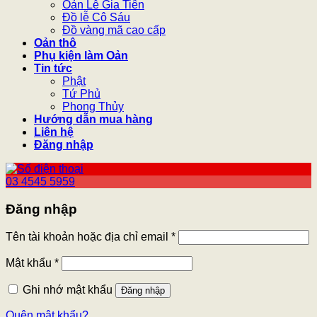
Oản Lễ Gia Tiên
Đồ lễ Cô Sáu
Đồ vàng mã cao cấp
Oản thô
Phụ kiện làm Oản
Tin tức
Phật
Tứ Phủ
Phong Thủy
Hướng dẫn mua hàng
Liên hệ
Đăng nhập
03 4545 5959
Đăng nhập
Tên tài khoản hoặc địa chỉ email
*
Mật khẩu
*
Ghi nhớ mật khẩu
Đăng nhập
Quên mật khẩu?