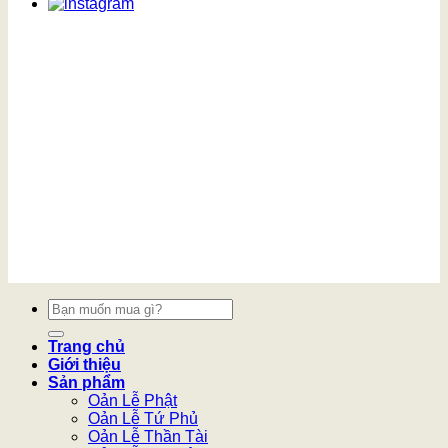
Tìm
kiếm:
Trang chủ
Giới thiệu
Sản phẩm
Oản Lễ Phật
Oản Lễ Tứ Phủ
Oản Lễ Thần Tài