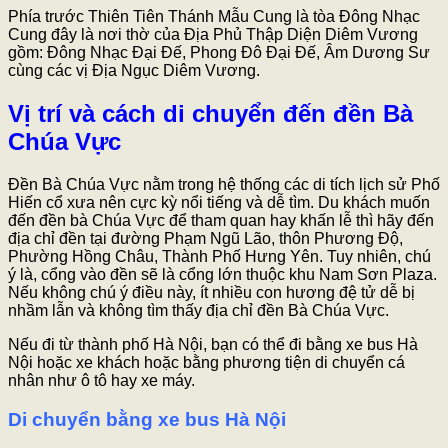
Phía trước Thiên Tiên Thánh Mẫu Cung là tòa Đông Nhạc
Cung đây là nơi thờ của Địa Phủ Thập Diện Diêm Vương
gồm: Đông Nhạc Đại Đế, Phong Đô Đại Đế, Âm Dương Sư
cùng các vị Địa Ngục Diêm Vương.
Vị trí và cách di chuyển đến đền Bà
Chúa Vực
Đền Bà Chúa Vực nằm trong hệ thống các di tích lịch sử Phố
Hiến cổ xưa nên cực kỳ nổi tiếng và dễ tìm. Du khách muốn
đến đền bà Chúa Vực để tham quan hay khấn lễ thì hãy đến
địa chỉ đền tại đường Phạm Ngũ Lão, thôn Phương Độ,
Phường Hồng Châu, Thành Phố Hưng Yên. Tuy nhiên, chú
ý là, cổng vào đền sẽ là cổng lớn thuộc khu Nam Sơn Plaza.
Nếu không chú ý điều này, ít nhiều con hương đệ tử dễ bị
nhầm lẫn và không tìm thấy địa chỉ đền Bà Chúa Vực.
Nếu đi từ thành phố Hà Nội, bạn có thể đi bằng xe bus Hà
Nội hoặc xe khách hoặc bằng phương tiện di chuyển cá
nhân như ô tô hay xe máy.
Di chuyển bằng xe bus Hà Nội