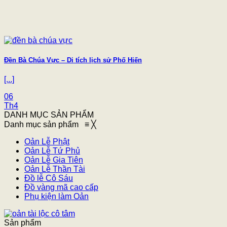
Đền Bà Chúa Vực – Di tích lịch sử Phố Hiến
[...]
06
Th4
DANH MỤC SẢN PHẨM
Danh mục sản phẩm
≡
╳
Oản Lễ Phật
Oản Lễ Tứ Phủ
Oản Lễ Gia Tiên
Oản Lễ Thần Tài
Đồ lễ Cô Sáu
Đồ vàng mã cao cấp
Phụ kiện làm Oản
Sản phẩm