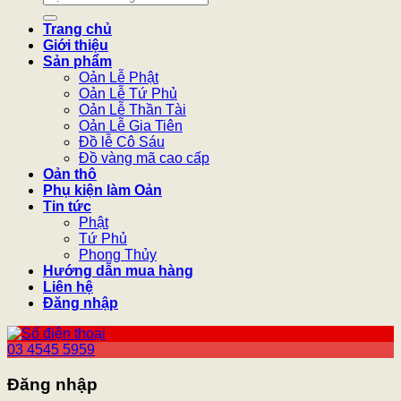
kiếm:
Trang chủ
Giới thiệu
Sản phẩm
Oản Lễ Phật
Oản Lễ Tứ Phủ
Oản Lễ Thần Tài
Oản Lễ Gia Tiên
Đồ lễ Cô Sáu
Đồ vàng mã cao cấp
Oản thô
Phụ kiện làm Oản
Tin tức
Phật
Tứ Phủ
Phong Thủy
Hướng dẫn mua hàng
Liên hệ
Đăng nhập
03 4545 5959
Đăng nhập