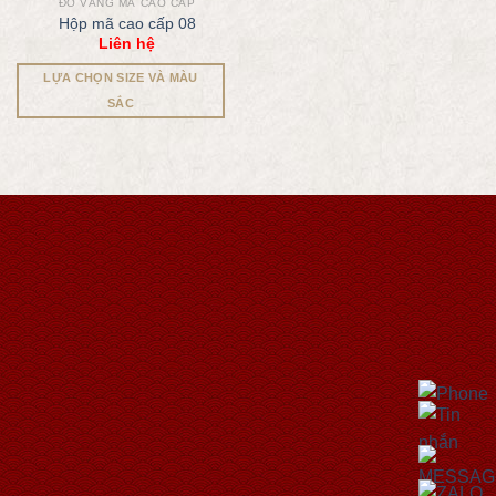
ĐỒ VÀNG MÃ CAO CẤP
Hộp mã cao cấp 08
Liên hệ
LỰA CHỌN SIZE VÀ MÀU
SẮC