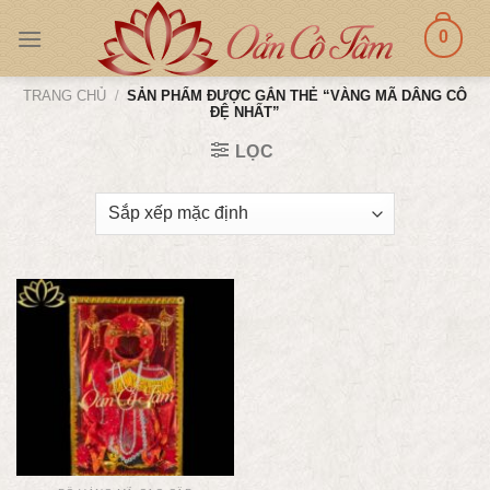
Skip
0
to
content
TRANG CHỦ
/
SẢN PHẨM ĐƯỢC GẮN THẺ “VÀNG MÃ DÂNG CÔ
ĐỆ NHẤT”
LỌC