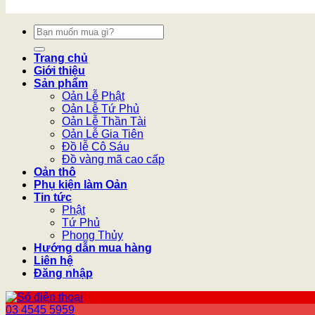
Tìm
kiếm:
Trang chủ
Giới thiệu
Sản phẩm
Oản Lễ Phật
Oản Lễ Tứ Phủ
Oản Lễ Thần Tài
Oản Lễ Gia Tiên
Đồ lễ Cô Sáu
Đồ vàng mã cao cấp
Oản thô
Phụ kiện làm Oản
Tin tức
Phật
Tứ Phủ
Phong Thủy
Hướng dẫn mua hàng
Liên hệ
Đăng nhập
03 4545 5959