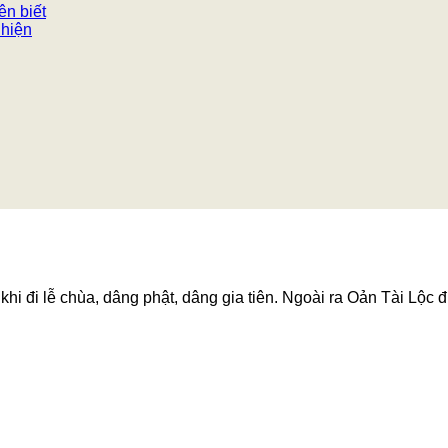
ên biết
 hiện
hi đi lễ chùa, dâng phật, dâng gia tiên. Ngoài ra Oản Tài Lộc đ