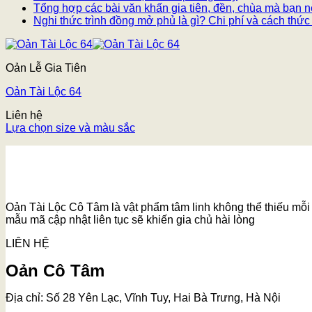
Tổng hợp các bài văn khấn gia tiên, đền, chùa mà bạn n
Nghi thức trình đồng mở phủ là gì? Chi phí và cách thức
Oản Lễ Gia Tiên
Oản Tài Lộc 64
Liên hệ
Lựa chọn size và màu sắc
Oản Tài Lộc Cô Tâm là vật phẩm tâm linh không thể thiếu mỗi k
mẫu mã cập nhật liên tục sẽ khiến gia chủ hài lòng
LIÊN HỆ
Oản Cô Tâm
Địa chỉ: Số 28 Yên Lạc, Vĩnh Tuy, Hai Bà Trưng, Hà Nội