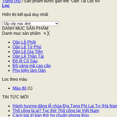
Trang chủ
/
Sản phẩm được gắn thẻ “Oản Tài Lộc 64”
Lọc
Hiển thị kết quả duy nhất
DANH MỤC SẢN PHẨM
Danh mục sản phẩm
≡
╳
Oản Lễ Phật
Oản Lễ Tứ Phủ
Oản Lễ Gia Tiên
Oản Lễ Thần Tài
Đồ lễ Cô Sáu
Đồ vàng mã cao cấp
Phụ kiện làm Oản
Lọc theo màu
Màu đỏ
(1)
TIN TỨC MỚI
Hành hương dâng lễ chùa Địa Tạng Phi Lai Tự (Hà Na
Thổ công là ai? Tục thờ Thổ công tại Việt Nam
Cách bài trí bàn thờ họ chuẩn phong thủy