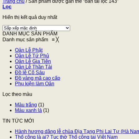
Trang chủ
/
Sản phẩm được gắn thẻ “oản tài lộc 143”
Lọc
Hiển thị kết quả duy nhất
DANH MỤC SẢN PHẨM
Danh mục sản phẩm
≡
╳
Oản Lễ Phật
Oản Lễ Tứ Phủ
Oản Lễ Gia Tiên
Oản Lễ Thần Tài
Đồ lễ Cô Sáu
Đồ vàng mã cao cấp
Phụ kiện làm Oản
Lọc theo màu
Màu trắng
(1)
Màu xanh lá
(1)
TIN TỨC MỚI
Hành hương dâng lễ chùa Địa Tạng Phi Lai Tự (Hà Na
Thổ công là ai? Tục thờ Thổ công tại Việt Nam