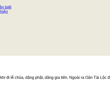
ên biết
 hiện
hi đi lễ chùa, dâng phật, dâng gia tiên. Ngoài ra Oản Tài Lộc đ