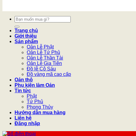
Tìm
kiếm:
Trang chủ
Giới thiệu
Sản phẩm
Oản Lễ Phật
Oản Lễ Tứ Phủ
Oản Lễ Thần Tài
Oản Lễ Gia Tiên
Đồ lễ Cô Sáu
Đồ vàng mã cao cấp
Oản thô
Phụ kiện làm Oản
Tin tức
Phật
Tứ Phủ
Phong Thủy
Hướng dẫn mua hàng
Liên hệ
Đăng nhập