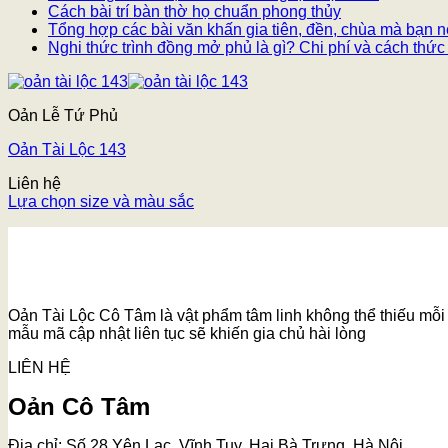
Cách bài trí bàn thờ họ chuẩn phong thủy
Tổng hợp các bài văn khấn gia tiên, đền, chùa mà bạn n
Nghi thức trình đồng mở phủ là gì? Chi phí và cách thức
Oản Lễ Tứ Phủ
Oản Tài Lộc 143
Liên hệ
Lựa chọn size và màu sắc
Oản Tài Lộc Cô Tâm là vật phẩm tâm linh không thể thiếu mỗi k
mẫu mã cập nhật liên tục sẽ khiến gia chủ hài lòng
LIÊN HỆ
Oản Cô Tâm
Địa chỉ: Số 28 Yên Lạc, Vĩnh Tuy, Hai Bà Trưng, Hà Nội