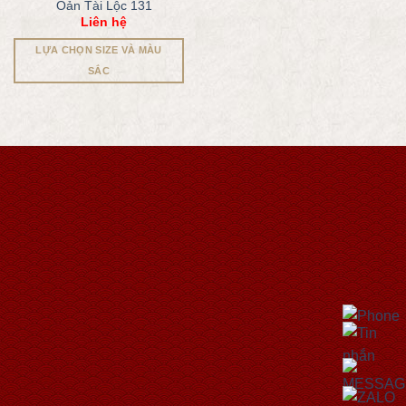
Oản Tài Lộc 131
Liên hệ
LỰA CHỌN SIZE VÀ MÀU
SẮC