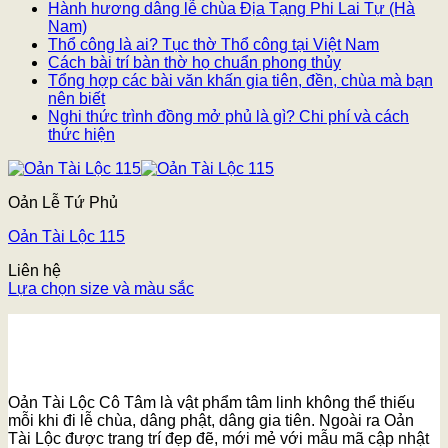
Hành hương dâng lễ chùa Địa Tạng Phi Lai Tự (Hà
Nam)
Thổ công là ai? Tục thờ Thổ công tại Việt Nam
Cách bài trí bàn thờ họ chuẩn phong thủy
Tổng hợp các bài văn khấn gia tiên, đền, chùa mà bạn
nên biết
Nghi thức trình đồng mở phủ là gì? Chi phí và cách
thức hiện
Oản Lễ Tứ Phủ
Oản Tài Lộc 115
Liên hệ
Lựa chọn size và màu sắc
Oản Tài Lộc Cô Tâm là vật phẩm tâm linh không thể thiếu
mỗi khi đi lễ chùa, dâng phật, dâng gia tiên. Ngoài ra Oản
Tài Lộc được trang trí đẹp đẽ, mới mẻ với mẫu mã cập nhật