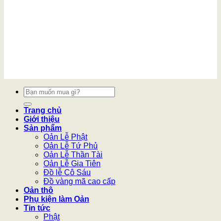
Tìm
kiếm:
Trang chủ
Giới thiệu
Sản phẩm
Oản Lễ Phật
Oản Lễ Tứ Phủ
Oản Lễ Thần Tài
Oản Lễ Gia Tiên
Đồ lễ Cô Sáu
Đồ vàng mã cao cấp
Oản thô
Phụ kiện làm Oản
Tin tức
Phật