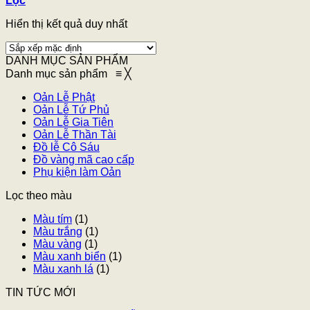
Lọc
Hiển thị kết quả duy nhất
DANH MỤC SẢN PHẨM
Danh mục sản phẩm
≡
╳
Oản Lễ Phật
Oản Lễ Tứ Phủ
Oản Lễ Gia Tiên
Oản Lễ Thần Tài
Đồ lễ Cô Sáu
Đồ vàng mã cao cấp
Phụ kiện làm Oản
Lọc theo màu
Màu tím
(1)
Màu trắng
(1)
Màu vàng
(1)
Màu xanh biển
(1)
Màu xanh lá
(1)
TIN TỨC MỚI