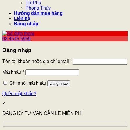
Tứ Phủ
Phong Thủy
Hướng dẫn mua hàng
Liên hệ
Đăng nhập
03 4545 5959
Đăng nhập
Tên tài khoản hoặc địa chỉ email
*
Mật khẩu
*
Ghi nhớ mật khẩu
Đăng nhập
Quên mật khẩu?
×
ĐĂNG KÝ TƯ VẤN OẢN LỄ MIỄN PHÍ