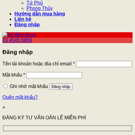
Tứ Phủ
Phong Thủy
Hướng dẫn mua hàng
Liên hệ
Đăng nhập
03 4545 5959
Đăng nhập
Tên tài khoản hoặc địa chỉ email
*
Mật khẩu
*
Ghi nhớ mật khẩu
Đăng nhập
Quên mật khẩu?
×
ĐĂNG KÝ TƯ VẤN OẢN LỄ MIỄN PHÍ