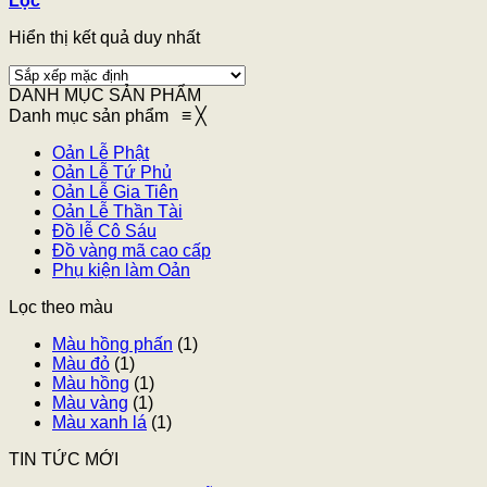
Lọc
Hiển thị kết quả duy nhất
DANH MỤC SẢN PHẨM
Danh mục sản phẩm
≡
╳
Oản Lễ Phật
Oản Lễ Tứ Phủ
Oản Lễ Gia Tiên
Oản Lễ Thần Tài
Đồ lễ Cô Sáu
Đồ vàng mã cao cấp
Phụ kiện làm Oản
Lọc theo màu
Màu hồng phấn
(1)
Màu đỏ
(1)
Màu hồng
(1)
Màu vàng
(1)
Màu xanh lá
(1)
TIN TỨC MỚI