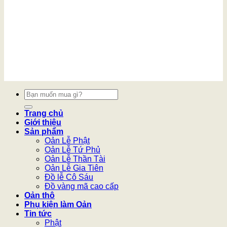
Tìm
kiếm:
Trang chủ
Giới thiệu
Sản phẩm
Oản Lễ Phật
Oản Lễ Tứ Phủ
Oản Lễ Thần Tài
Oản Lễ Gia Tiên
Đồ lễ Cô Sáu
Đồ vàng mã cao cấp
Oản thô
Phụ kiện làm Oản
Tin tức
Phật