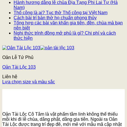
Hành hương dâng lễ chùa Địa Tạng Phi Lai Tự (Hà
Nam)
Thổ công là ai? Tục thờ Thổ công tại Việt Nam
Cách bài trí bàn thờ họ chuẩn phong thủy
Tổng hợp các bài văn khấn gia tiên, đền, chùa mà bạn
nên biết
Nghi thức trình đồng mở phủ là gì? Chi phí và cách
thức hiện
Oản Lễ Tứ Phủ
Oản Tài Lộc 103
Liên hệ
Lựa chọn size và màu sắc
Oản Tài Lộc Cô Tâm là vật phẩm tâm linh không thể thiếu
mỗi khi đi lễ chùa, dâng phật, dâng gia tiên. Ngoài ra Oản
Tài Lộc được trang trí đẹp đẽ, mới mẻ với mẫu mã cập nhật