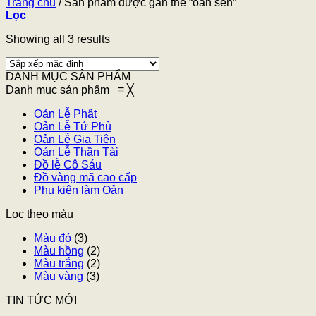
Trang chủ
/
Sản phẩm được gắn thẻ “oản sen”
Lọc
Showing all 3 results
DANH MỤC SẢN PHẨM
Danh mục sản phẩm
≡
╳
Oản Lễ Phật
Oản Lễ Tứ Phủ
Oản Lễ Gia Tiên
Oản Lễ Thần Tài
Đồ lễ Cô Sáu
Đồ vàng mã cao cấp
Phụ kiện làm Oản
Lọc theo màu
Màu đỏ
(3)
Màu hồng
(2)
Màu trắng
(2)
Màu vàng
(3)
TIN TỨC MỚI