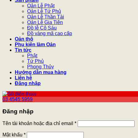
Sản phẩm
Oản Lễ Phật
Oản Lễ Tứ Phủ
Oản Lễ Thần Tài
Oản Lễ Gia Tiên
Đồ lễ Cô Sáu
Đồ vàng mã cao cấp
Oản thô
Phụ kiện làm Oản
Tin tức
Phật
Tứ Phủ
Phong Thủy
Hướng dẫn mua hàng
Liên hệ
Đăng nhập
03 4545 5959
Đăng nhập
Tên tài khoản hoặc địa chỉ email
*
Mật khẩu
*