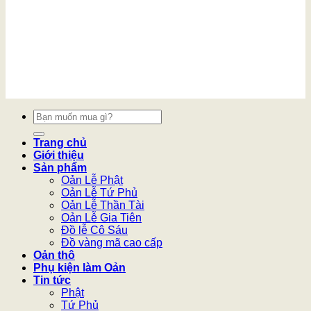
Tìm
kiếm:
Trang chủ
Giới thiệu
Sản phẩm
Oản Lễ Phật
Oản Lễ Tứ Phủ
Oản Lễ Thần Tài
Oản Lễ Gia Tiên
Đồ lễ Cô Sáu
Đồ vàng mã cao cấp
Oản thô
Phụ kiện làm Oản
Tin tức
Phật
Tứ Phủ