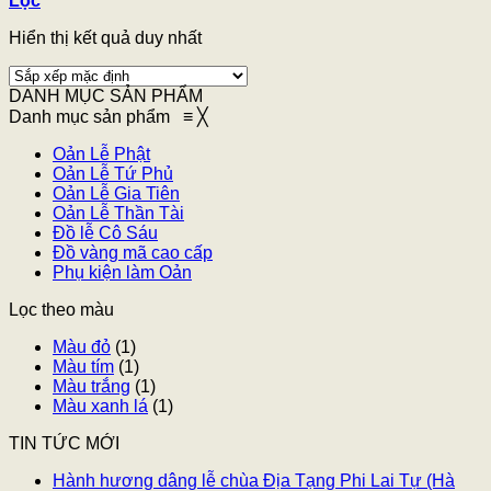
Lọc
Hiển thị kết quả duy nhất
DANH MỤC SẢN PHẨM
Danh mục sản phẩm
≡
╳
Oản Lễ Phật
Oản Lễ Tứ Phủ
Oản Lễ Gia Tiên
Oản Lễ Thần Tài
Đồ lễ Cô Sáu
Đồ vàng mã cao cấp
Phụ kiện làm Oản
Lọc theo màu
Màu đỏ
(1)
Màu tím
(1)
Màu trắng
(1)
Màu xanh lá
(1)
TIN TỨC MỚI
Hành hương dâng lễ chùa Địa Tạng Phi Lai Tự (Hà