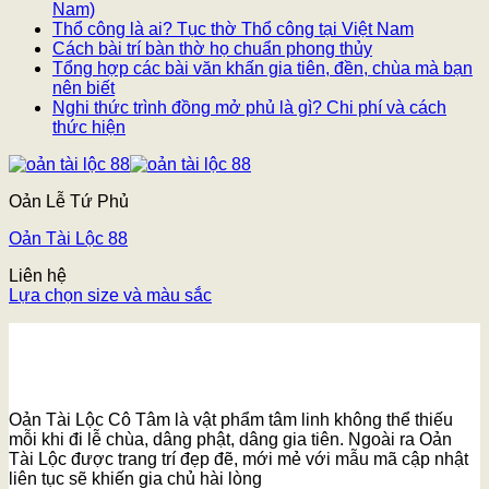
Nam)
Thổ công là ai? Tục thờ Thổ công tại Việt Nam
Cách bài trí bàn thờ họ chuẩn phong thủy
Tổng hợp các bài văn khấn gia tiên, đền, chùa mà bạn
nên biết
Nghi thức trình đồng mở phủ là gì? Chi phí và cách
thức hiện
Oản Lễ Tứ Phủ
Oản Tài Lộc 88
Liên hệ
Lựa chọn size và màu sắc
Oản Tài Lộc Cô Tâm là vật phẩm tâm linh không thể thiếu
mỗi khi đi lễ chùa, dâng phật, dâng gia tiên. Ngoài ra Oản
Tài Lộc được trang trí đẹp đẽ, mới mẻ với mẫu mã cập nhật
liên tục sẽ khiến gia chủ hài lòng