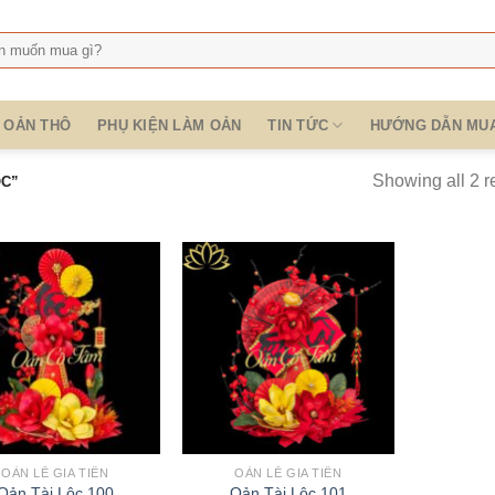
:
OẢN THÔ
PHỤ KIỆN LÀM OẢN
TIN TỨC
HƯỚNG DẪN MU
Showing all 2 r
ỘC”
OẢN LỄ GIA TIÊN
OẢN LỄ GIA TIÊN
Oản Tài Lộc 100
Oản Tài Lộc 101