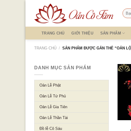
Skip
to
Tìm
kiếm
content
TRANG CHỦ
GIỚI THIỆU
SẢN PHẨM
TRANG CHỦ
/
SẢN PHẨM ĐƯỢC GẮN THẺ “OẢN L
DANH MỤC SẢN PHẨM
Oản Lễ Phật
Oản Lễ Tứ Phủ
Oản Lễ Gia Tiên
Oản Lễ Thần Tài
Đồ lễ Cô Sáu