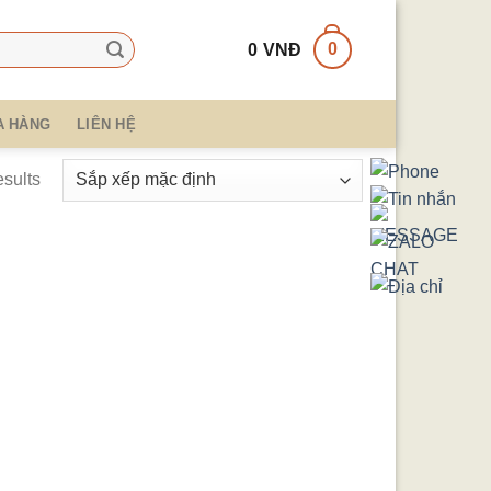
0
0
VNĐ
A HÀNG
LIÊN HỆ
esults