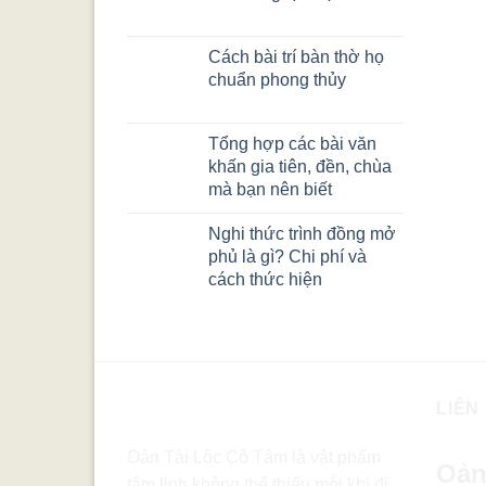
Cách bài trí bàn thờ họ
chuẩn phong thủy
Tổng hợp các bài văn
khấn gia tiên, đền, chùa
mà bạn nên biết
Nghi thức trình đồng mở
phủ là gì? Chi phí và
cách thức hiện
LIÊN
Oản Tài Lộc Cô Tâm là vật phẩm
Oản
tâm linh không thể thiếu mỗi khi đi