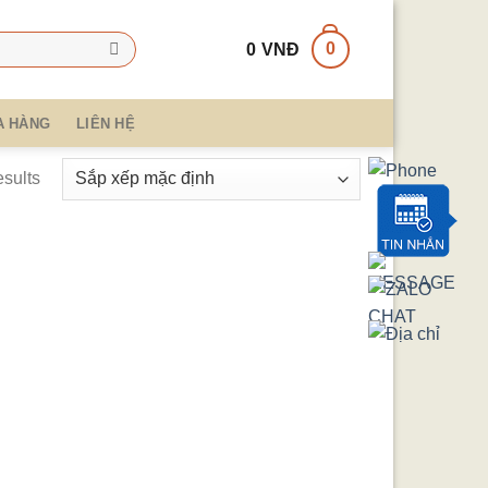
0
0
VNĐ
A HÀNG
LIÊN HỆ
esults