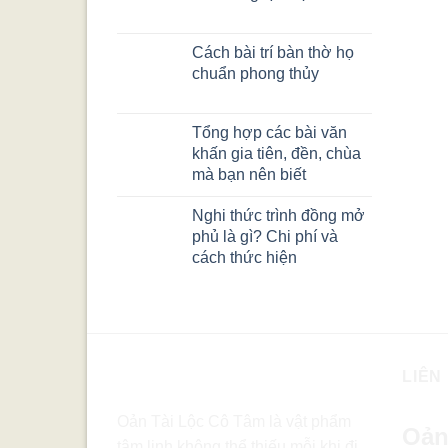
Cách bài trí bàn thờ họ
chuẩn phong thủy
Tổng hợp các bài văn
khấn gia tiên, đền, chùa
mà bạn nên biết
Nghi thức trình đồng mở
phủ là gì? Chi phí và
cách thức hiện
LIÊN
Oản Tài Lộc Cô Tâm là vật phẩm
Oản
tâm linh không thể thiếu mỗi khi đi