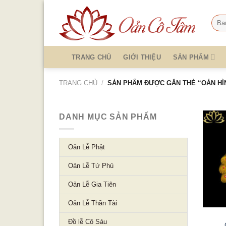
Skip
to
Tìm
kiếm
content
TRANG CHỦ
GIỚI THIỆU
SẢN PHẨM
TRANG CHỦ
/
SẢN PHẨM ĐƯỢC GẮN THẺ “OẢN HÌ
DANH MỤC SẢN PHẨM
Oản Lễ Phật
Oản Lễ Tứ Phủ
Oản Lễ Gia Tiên
Oản Lễ Thần Tài
Đồ lễ Cô Sáu