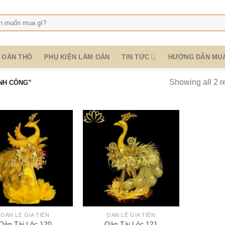
:
OẢN THÔ
PHỤ KIỆN LÀM OẢN
TIN TỨC
HƯỚNG DẪN MU
Showing all 2 r
NH CÔNG”
OẢN LỄ GIA TIÊN
OẢN LỄ GIA TIÊN
Oản Tài Lộc 120
Oản Tài Lộc 121