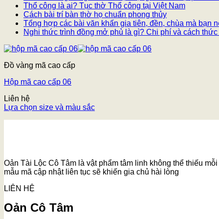
Thổ công là ai? Tục thờ Thổ công tại Việt Nam
Cách bài trí bàn thờ họ chuẩn phong thủy
Tổng hợp các bài văn khấn gia tiên, đền, chùa mà bạn n
Nghi thức trình đồng mở phủ là gì? Chi phí và cách thức
Đồ vàng mã cao cấp
Hộp mã cao cấp 06
Liên hệ
Lựa chọn size và màu sắc
Oản Tài Lộc Cô Tâm là vật phẩm tâm linh không thể thiếu mỗi k
mẫu mã cập nhật liên tục sẽ khiến gia chủ hài lòng
LIÊN HỆ
Oản Cô Tâm