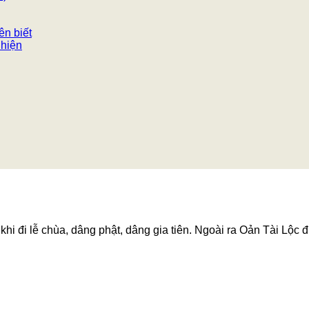
ên biết
 hiện
hi đi lễ chùa, dâng phật, dâng gia tiên. Ngoài ra Oản Tài Lộc đ