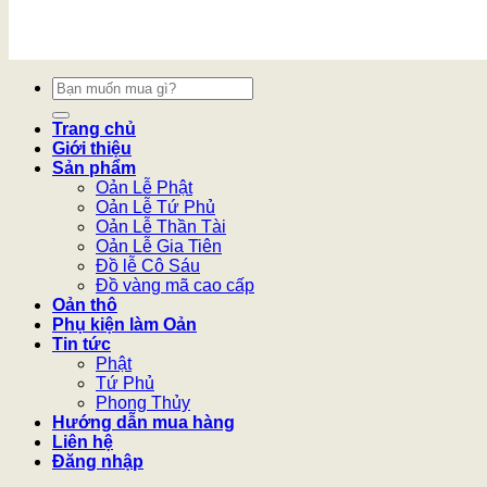
Tìm
kiếm:
Trang chủ
Giới thiệu
Sản phẩm
Oản Lễ Phật
Oản Lễ Tứ Phủ
Oản Lễ Thần Tài
Oản Lễ Gia Tiên
Đồ lễ Cô Sáu
Đồ vàng mã cao cấp
Oản thô
Phụ kiện làm Oản
Tin tức
Phật
Tứ Phủ
Phong Thủy
Hướng dẫn mua hàng
Liên hệ
Đăng nhập