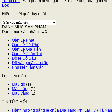
Trang chủ
/
Sản phẩm được gắn thẻ “mã lễ ông hoàng mười”
Lọc
Hiển thị kết quả duy nhất
DANH MỤC SẢN PHẨM
Danh mục sản phẩm
≡
╳
Oản Lễ Phật
Oản Lễ Tứ Phủ
Oản Lễ Gia Tiên
Oản Lễ Thần Tài
Đồ lễ Cô Sáu
Đồ vàng mã cao cấp
Phụ kiện làm Oản
Lọc theo màu
Màu đỏ
(1)
Màu trắng
(1)
Màu vàng
(1)
TIN TỨC MỚI
Hành hương dâng lễ chùa Địa Tạng Phi Lai Tự (Hà Na