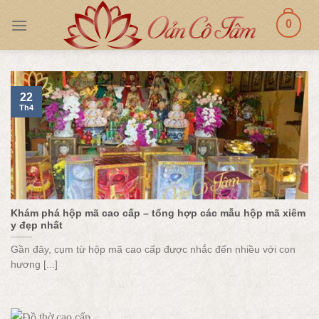
Skip
0
to
content
22
Th4
Khám phá hộp mã cao cấp – tổng hợp các mẫu hộp mã xiêm
y đẹp nhất
Gần đây, cụm từ hộp mã cao cấp được nhắc đến nhiều với con
hương [...]