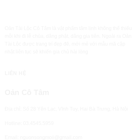
Oản Tài Lộc Cô Tâm là vật phẩm tâm linh không thể thiếu
mỗi khi đi lễ chùa, dâng phật, dâng gia tiên. Ngoài ra Oản
Tài Lộc được trang trí đẹp đẽ, mới mẻ với mẫu mã cập
nhật liên tục sẽ khiến gia chủ hài lòng
LIÊN HỆ
Oản Cô Tâm
Địa chỉ: Số 28 Yên Lạc, Vĩnh Tuy, Hai Bà Trưng, Hà Nội
Hotline: 03.4545.5959
Email: nguonsongmoii@gmail.com