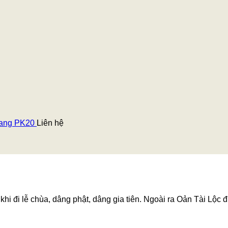
trang PK20
Liên hệ
hi đi lễ chùa, dâng phật, dâng gia tiên. Ngoài ra Oản Tài Lộc đ