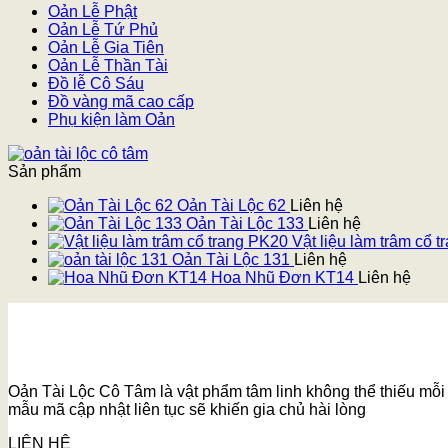
Oản Lễ Phật
Oản Lễ Tứ Phủ
Oản Lễ Gia Tiên
Oản Lễ Thần Tài
Đồ lễ Cô Sáu
Đồ vàng mã cao cấp
Phụ kiện làm Oản
Sản phẩm
Oản Tài Lộc 62
Liên hệ
Oản Tài Lộc 133
Liên hệ
Vật liệu làm trâm cổ 
Oản Tài Lộc 131
Liên hệ
Hoa Nhũ Đơn KT14
Liên hệ
Oản Tài Lộc Cô Tâm là vật phẩm tâm linh không thể thiếu mỗi k
mẫu mã cập nhật liên tục sẽ khiến gia chủ hài lòng
LIÊN HỆ