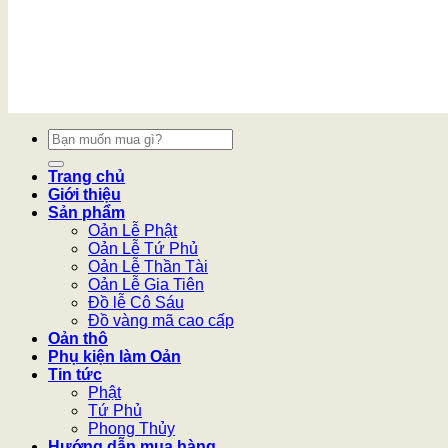
Tìm
kiếm:
Trang chủ
Giới thiệu
Sản phẩm
Oản Lễ Phật
Oản Lễ Tứ Phủ
Oản Lễ Thần Tài
Oản Lễ Gia Tiên
Đồ lễ Cô Sáu
Đồ vàng mã cao cấp
Oản thô
Phụ kiện làm Oản
Tin tức
Phật
Tứ Phủ
Phong Thủy
Hướng dẫn mua hàng