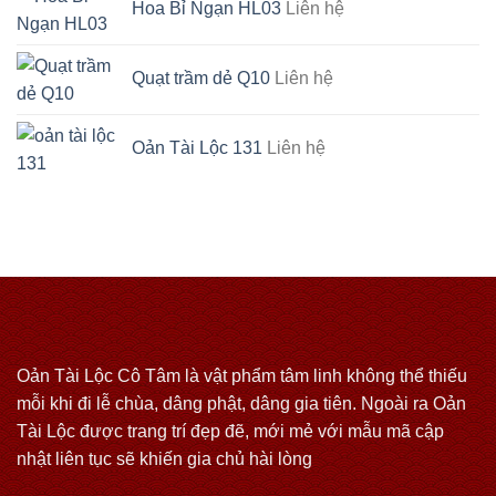
Hoa Bỉ Ngạn HL03
Liên hệ
Quạt trầm dẻ Q10
Liên hệ
Oản Tài Lộc 131
Liên hệ
Oản Tài Lộc Cô Tâm là vật phẩm tâm linh không thể thiếu
mỗi khi đi lễ chùa, dâng phật, dâng gia tiên. Ngoài ra Oản
Tài Lộc được trang trí đẹp đẽ, mới mẻ với mẫu mã cập
nhật liên tục sẽ khiến gia chủ hài lòng