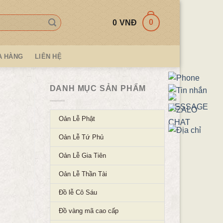
0
0
VNĐ
A HÀNG
LIÊN HỆ
DANH MỤC SẢN PHẨM
Oản Lễ Phật
Oản Lễ Tứ Phủ
Oản Lễ Gia Tiên
Oản Lễ Thần Tài
Đồ lễ Cô Sáu
Đồ vàng mã cao cấp