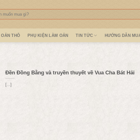
:
OẢN THÔ
PHỤ KIỆN LÀM OẢN
TIN TỨC
HƯỚNG DẪN MU
Đền Đồng Bằng và truyền thuyết về Vua Cha Bát Hải
[...]