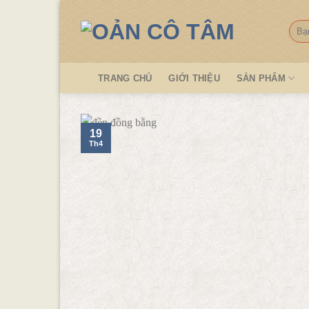
Skip
to
Tìm
kiếm
content
TRANG CHỦ
GIỚI THIỆU
SẢN PHẨM
19
Th4