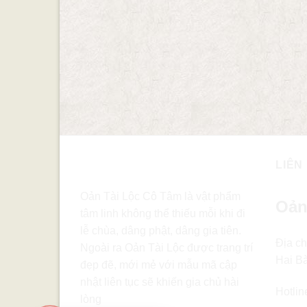
LIÊN
Oản Tài Lộc Cô Tâm là vật phẩm
Oản
tâm linh không thể thiếu mỗi khi đi
lễ chùa, dâng phật, dâng gia tiên.
Địa ch
Ngoài ra Oản Tài Lộc được trang trí
Hai B
đẹp đẽ, mới mẻ với mẫu mã cập
nhật liên tục sẽ khiến gia chủ hài
Hotlin
lòng