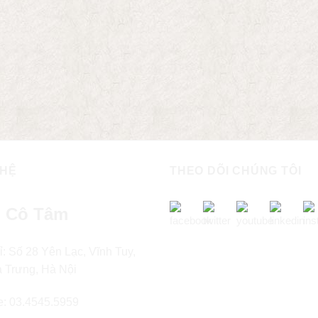
 HỆ
THEO DÕI CHÚNG TÔI
 Cô Tâm
ỉ: Số 28 Yên Lạc, Vĩnh Tuy,
à Trưng, Hà Nội
e: 03.4545.5959