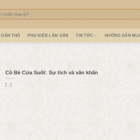
:
OẢN THÔ
PHỤ KIỆN LÀM OẢN
TIN TỨC
HƯỚNG DẪN MU
Cô Bé Cửa Suốt: Sự tích và văn khấn
[...]