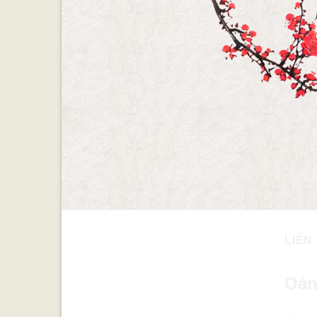
LIÊN
Oản