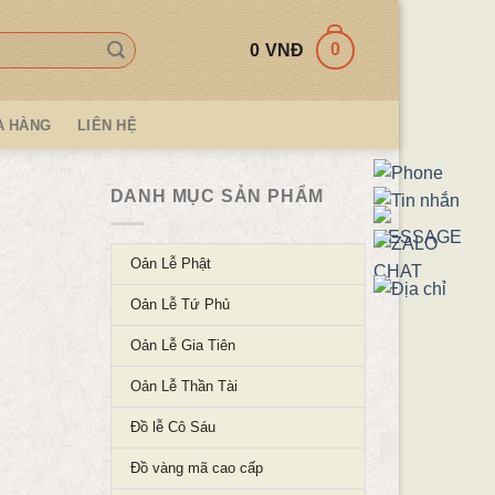
0
0
VNĐ
A HÀNG
LIÊN HỆ
DANH MỤC SẢN PHẨM
Oản Lễ Phật
Oản Lễ Tứ Phủ
Oản Lễ Gia Tiên
Oản Lễ Thần Tài
Đồ lễ Cô Sáu
Đồ vàng mã cao cấp