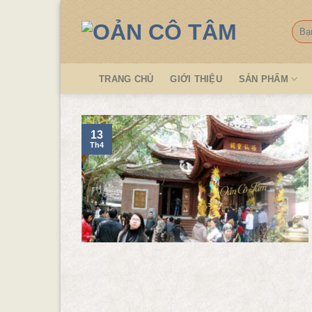
Skip
to
Tìm
kiếm
content
TRANG CHỦ
GIỚI THIỆU
SẢN PHẨM
13
Th4