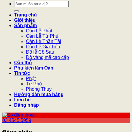
Tìm
kiếm:
Trang chủ
Giới thiệu
Sản phẩm
Oản Lễ Phật
Oản Lễ Tứ Phủ
Oản Lễ Thần Tài
Oản Lễ Gia Tiên
Đồ lễ Cô Sáu
Đồ vàng mã cao cấp
Oản thô
Phụ kiện làm Oản
Tin tức
Phật
Tứ Phủ
Phong Thủy
Hướng dẫn mua hàng
Liên hệ
Đăng nhập
03 4545 5959
Đăng nhập