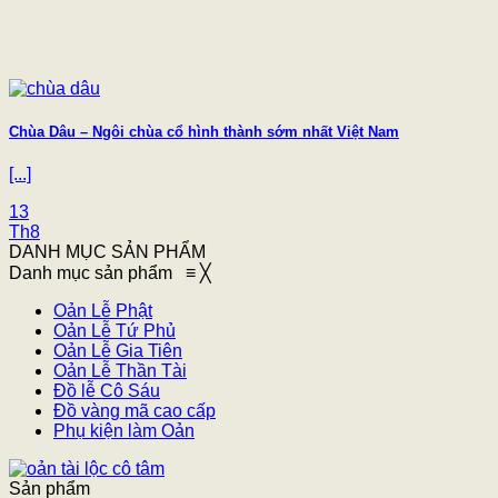
Chùa Dâu – Ngôi chùa cổ hình thành sớm nhất Việt Nam
[...]
13
Th8
DANH MỤC SẢN PHẨM
Danh mục sản phẩm
≡
╳
Oản Lễ Phật
Oản Lễ Tứ Phủ
Oản Lễ Gia Tiên
Oản Lễ Thần Tài
Đồ lễ Cô Sáu
Đồ vàng mã cao cấp
Phụ kiện làm Oản
Sản phẩm