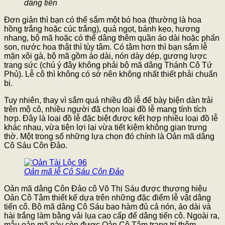
dâng tiến
Đơn giản thì bạn có thể sắm một bó hoa (thường là hoa
hồng trắng hoặc cúc trắng), quả ngọt, bánh kẹo, hương
nhang, bộ mã hoặc có thể dâng thêm quần áo dài hoặc phấn
son, nước hoa thật thì tùy tâm. Có tâm hơn thì bạn sắm lễ
mặn xôi gà, bộ mã gồm áo dài, nón dày dép, gương lược
trang sức (chú ý đây không phải bộ mã dâng Thánh Cô Tứ
Phủ). Lễ cô thì không có sớ nên không nhất thiết phải chuẩn
bị.
Tuy nhiên, thay vì sắm quá nhiều đồ lễ để bày biện dàn trải
trên mộ cô, nhiều người đã chọn loại đồ lễ mang tính tích
hợp. Đây là loại đồ lễ đặc biệt được kết hợp nhiều loại đồ lễ
khác nhau, vừa tiện lợi lại vừa tiết kiệm không gian trưng
thờ. Một trong số những lựa chọn đó chính là Oản mã dâng
Cô Sáu Côn Đảo.
Oản mã lễ Cô Sáu Côn Đảo
Oản mã dâng Côn Đảo cô Võ Thị Sáu được thương hiệu
Oản Cô Tâm thiết kế dựa trên những đặc điểm lễ vật dâng
tiến cô. Bộ mã dâng Cô Sáu bao hàm đủ cả nón, áo dài và
hài trắng làm bằng vải lụa cao cấp để dâng tiến cô. Ngoài ra,
mẫu oản mã này còn được Oản Cô Tâm trang trí thêm