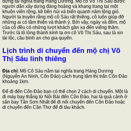
dựng tại nghĩa trang Hàng Dương. Mộ cô Võ Thị Sáu được
người dân xây dựng đàng hoàng và khang trang tại một
khuôn viên rộng, kề bên núi và biển quanh năm lộng gió.
Người ta truyền rằng mộ cô Sáu rất thiêng, cô luôn giúp đỡ
những ai có tâm thiện và thành ý. Bởi vậy, ngày và đêm, mộ
của cô đều có những lượt khách gần xa đến viếng thăm.
Trước là tỏ lòng thành kính tạ ơn cô Võ Thị Sáu, sau là xin
tài lộc, cầu bình an cho gia quyến.
Lịch trình di chuyển đến mộ chị Võ
Thị Sáu linh thiêng
Địa chỉ
: Mộ Cô Sáu nằm tại nghĩa trang Hàng Dương
(Nguyễn An Ninh, Côn Đảo) cách trung tâm thị trấn Côn Đảo
khoảng 1km.
Để đi đến Côn Đảo bạn có thể chọn 2 cách di chuyển. Một là
đi máy bay thẳng từ Nội Bài đến Côn Đảo, hai là quá cảnh ở
sân bay Tân Sơn Nhất để đi nối chuyến đến Côn Đảo hoặc
di chuyển đến Cần Thơ để đi tàu khách.