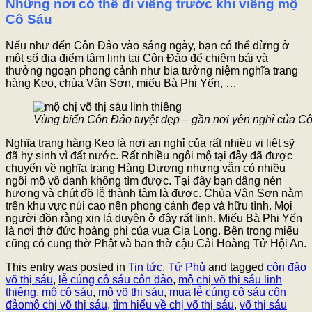
Những nơi có thể đi viếng trước khi viếng mộ
Cô Sáu
Nếu như đến Côn Đảo vào sáng ngày, bạn có thể dừng ở
một số địa điểm tâm linh tại Côn Đảo để chiêm bái và
thưởng ngoạn phong cảnh như bia tưởng niệm nghĩa trang
hàng Keo, chùa Vân Sơn, miếu Bà Phi Yến, …
Vùng biển Côn Đảo tuyệt đẹp – gần nơi yên nghỉ của Cô
Nghĩa trang hàng Keo là nơi an nghỉ của rất nhiều vị liệt sỹ
đã hy sinh vì đất nước. Rất nhiều ngôi mộ tại đây đã được
chuyển về nghĩa trang Hàng Dương nhưng vẫn có nhiều
ngôi mộ vô danh không tìm được. Tại đây bạn dâng nén
hương và chút đồ lễ thành tâm là được. Chùa Vân Sơn nằm
trên khu vực núi cao nên phong cảnh đẹp và hữu tình. Mọi
người đồn rằng xin lá duyên ở đây rất linh. Miếu Bà Phi Yến
là nơi thờ đức hoàng phi của vua Gia Long. Bên trong miếu
cũng có cung thờ Phật và ban thờ cậu Cải Hoàng Tử Hội An.
This entry was posted in
Tin tức
,
Tứ Phủ
and tagged
côn đảo
võ thị sáu
,
lễ cúng cô sáu côn đảo
,
mộ chị võ thị sáu linh
thiêng
,
mộ cô sáu
,
mộ võ thị sáu
,
mua lễ cúng cô sáu côn
đảomộ chị võ thị sáu
,
tìm hiểu về chị võ thị sáu
,
võ thị sáu