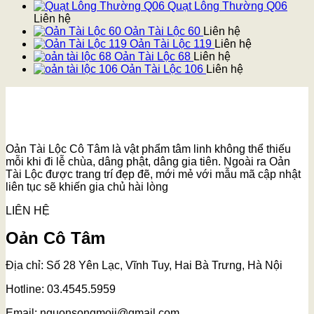
Quạt Lông Thường Q06
Liên hệ
Oản Tài Lộc 60
Liên hệ
Oản Tài Lộc 119
Liên hệ
Oản Tài Lộc 68
Liên hệ
Oản Tài Lộc 106
Liên hệ
Oản Tài Lộc Cô Tâm là vật phẩm tâm linh không thể thiếu
mỗi khi đi lễ chùa, dâng phật, dâng gia tiên. Ngoài ra Oản
Tài Lộc được trang trí đẹp đẽ, mới mẻ với mẫu mã cập nhật
liên tục sẽ khiến gia chủ hài lòng
LIÊN HỆ
Oản Cô Tâm
Địa chỉ: Số 28 Yên Lạc, Vĩnh Tuy, Hai Bà Trưng, Hà Nội
Hotline: 03.4545.5959
Email: nguonsongmoii@gmail.com