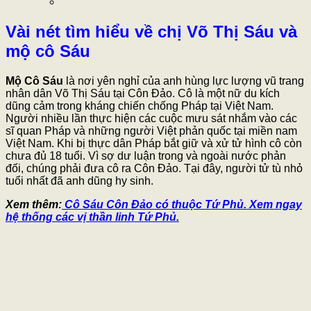
Vài nét tìm hiểu về chị Võ Thị Sáu và
mộ cô Sáu
Mộ Cô Sáu
là nơi yên nghỉ của anh hùng lực lượng vũ trang
nhân dân Võ Thị Sáu tại Côn Đảo. Cô là một nữ du kích
dũng cảm trong kháng chiến chống Pháp tại Việt Nam.
Người nhiều lần thực hiện các cuộc mưu sát nhắm vào các
sĩ quan Pháp và những người Việt phản quốc tại miền nam
Việt Nam. Khi bị thực dân Pháp bắt giữ và xử tử hình cô còn
chưa đủ 18 tuổi. Vì sợ dư luận trong và ngoài nước phản
đối, chúng phải đưa cô ra Côn Đảo. Tại đây, người tử tù nhỏ
tuổi nhất đã anh dũng hy sinh.
Xem thêm:
Cô Sáu Côn Đảo có thuộc Tứ Phủ. Xem ngay
hệ thống các vị thần linh Tứ Phủ.