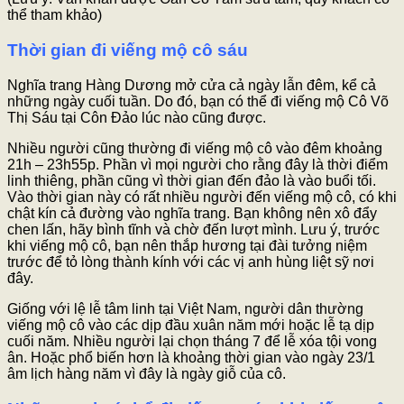
thể tham khảo)
Thời gian đi viếng mộ cô sáu
Nghĩa trang Hàng Dương mở cửa cả ngày lẫn đêm, kể cả
những ngày cuối tuần. Do đó, bạn có thể đi viếng mộ Cô Võ
Thị Sáu tại Côn Đảo lúc nào cũng được.
Nhiều người cũng thường đi viếng mộ cô vào đêm khoảng
21h – 23h55p. Phần vì mọi người cho rằng đây là thời điểm
linh thiêng, phần cũng vì thời gian đến đảo là vào buổi tối.
Vào thời gian này có rất nhiều người đến viếng mộ cô, có khi
chật kín cả đường vào nghĩa trang. Bạn không nên xô đẩy
chen lấn, hãy bình tĩnh và chờ đến lượt mình. Lưu ý, trước
khi viếng mộ cô, bạn nên thắp hương tại đài tưởng niệm
trước để tỏ lòng thành kính với các vị anh hùng liệt sỹ nơi
đây.
Giống với lệ lễ tâm linh tại Việt Nam, người dân thường
viếng mộ cô vào các dịp đầu xuân năm mới hoặc lễ tạ dịp
cuối năm. Nhiều người lại chọn tháng 7 để lễ xóa tội vong
ân. Hoặc phổ biến hơn là khoảng thời gian vào ngày 23/1
âm lịch hàng năm vì đây là ngày giỗ của cô.