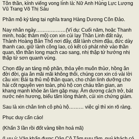
Tôn thần, kính viếng vong linh là: Nữ Anh Hùng Lực Lượng
Vũ Trang Võ Thị Sáu
Phần mộ ký táng tại nghĩa trang Hàng Dương Côn Đảo.
Nay nhân ngày………………(Ví dụ: Cuối năm, hoặc Thanh
minh, hoặc thăm mộ) con xin cúi lạy Thần Linh đất này,
Thành Hoàng Bản Thổ nơi đây, đất lành chim đậu, đức dày
thanh cao, giữ lành công lao, có kết có phát nhờ vào thần
quan, tôn thần long mạch cao sang, nhị thập tứ hướng nhị
thập tứ sơn quanh vùng.
Chọn đây an táng mộ phần, thỏa yên muôn thủơ, hồng ân
đời đời, gia ân mãi mãi không thôi, chúng con xin có vài lời
cầu xin: Bái tạ thủ mộ thần quan, cho chân linh dưỡng cho
hài cốt nguyên vẹn toàn, phù hộ con cháu trần gian, an
khang mạnh khỏe ăn làm gặp may. Âm dương cách trở, bát
nước nén hương, biểu tấm lòng thành, cúi xin chứng giám.
Sau là xin chân linh cô phù hộ……… việc gì thì xin rõ ràng.
Phục duy cẩn cáo!
(Khấn 3 lần rồi đốt vàng tiền hoá mã)
(Lưu ý: Văn khấn được Oản Cô Tâm sưu tầm, quý khách có