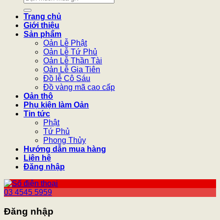
kiếm:
Trang chủ
Giới thiệu
Sản phẩm
Oản Lễ Phật
Oản Lễ Tứ Phủ
Oản Lễ Thần Tài
Oản Lễ Gia Tiên
Đồ lễ Cô Sáu
Đồ vàng mã cao cấp
Oản thô
Phụ kiện làm Oản
Tin tức
Phật
Tứ Phủ
Phong Thủy
Hướng dẫn mua hàng
Liên hệ
Đăng nhập
03 4545 5959
Đăng nhập