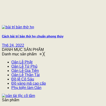
Cách bài trí bàn thờ họ chuẩn phong thủy
Th6 24, 2022
DANH MỤC SẢN PHẨM
Danh mục sản phẩm
≡
╳
Oản Lễ Phật
Oản Lễ Tứ Phủ
Oản Lễ Gia Tiên
Oản Lễ Thần Tài
Đồ lễ Cô Sáu
Đồ vàng mã cao cấp
Phụ kiện làm Oản
Sản phẩm