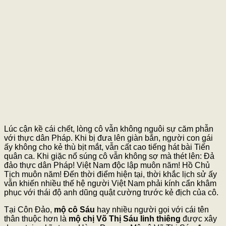
Lúc cận kề cái chết, lòng cô vẫn không nguôi sự căm phẫn
với thực dân Pháp. Khi bị đưa lên giàn bắn, người con gái
ấy không cho kẻ thù bịt mắt, vẫn cất cao tiếng hát bài Tiến
quân ca. Khi giặc nổ súng cô vẫn không sợ mà thét lên: Đả
đảo thực dân Pháp! Việt Nam độc lập muôn năm! Hồ Chủ
Tịch muôn năm! Đến thời điểm hiện tại, thời khắc lịch sử ấy
vẫn khiến nhiều thế hệ người Việt Nam phải kính cẩn khâm
phục với thái độ anh dũng quật cường trước kẻ địch của cô.
Tại Côn Đảo,
mộ cô Sáu
hay nhiều người gọi với cái tên
thân thuộc hơn là
mộ chị Võ Thị Sáu linh thiêng
được xây