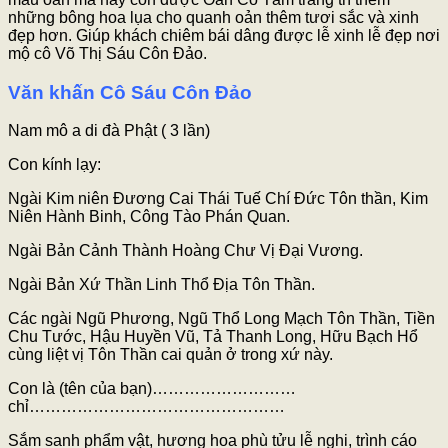
những bông hoa lụa cho quanh oản thêm tươi sắc và xinh
đẹp hơn. Giúp khách chiêm bái dâng được lễ xinh lễ đẹp nơi
mộ cô Võ Thị Sáu Côn Đảo.
Văn khấn Cô Sáu Côn Đảo
Nam mô a di đà Phật ( 3 lần)
Con kính lạy:
Ngài Kim niên Đương Cai Thái Tuế Chí Đức Tôn thần, Kim
Niên Hành Binh, Công Tào Phán Quan.
Ngài Bản Cảnh Thành Hoàng Chư Vị Đại Vương.
Ngài Bản Xứ Thần Linh Thổ Địa Tôn Thần.
Các ngài Ngũ Phương, Ngũ Thổ Long Mạch Tôn Thần, Tiền
Chu Tước, Hậu Huyền Vũ, Tả Thanh Long, Hữu Bạch Hổ
cùng liệt vị Tôn Thần cai quản ở trong xứ này.
Con là (tên của bạn)………………………
chỉ…………………………………………
Sắm sanh phẩm vật, hương hoa phù tửu lễ nghi, trình cáo