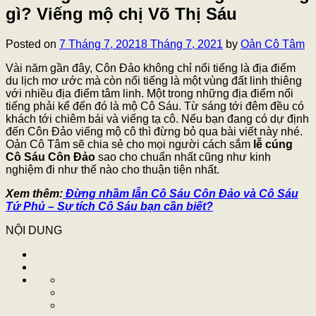
gì? Viếng mộ chị Võ Thị Sáu
Posted on
7 Tháng 7, 2021
8 Tháng 7, 2021
by
Oản Cô Tâm
Vài năm gần đây, Côn Đảo không chỉ nổi tiếng là địa điểm
du lịch mơ ước mà còn nổi tiếng là một vùng đất linh thiêng
với nhiều địa điểm tâm linh. Một trong những địa điểm nổi
tiếng phải kể đến đó là mộ Cô Sáu. Từ sáng tới đêm đều có
khách tới chiêm bái và viếng tạ cô. Nếu bạn đang có dự định
đến Côn Đảo viếng mộ cô thì đừng bỏ qua bài viết này nhé.
Oản Cô Tâm sẽ chia sẻ cho mọi người cách sắm
lễ cúng
Cô Sáu Côn Đảo
sao cho chuẩn nhất cũng như kinh
nghiệm đi như thế nào cho thuận tiện nhất.
Xem thêm:
Đừng nhầm lẫn Cô Sáu Côn Đảo và Cô Sáu
Tứ Phủ – Sự tích Cô Sáu bạn cần biết?
NỘI DUNG