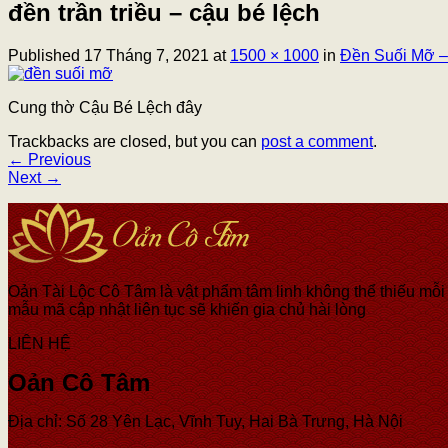
đền trần triều – cậu bé lệch
Published
17 Tháng 7, 2021
at
1500 × 1000
in
Đền Suối Mỡ – 
Cung thờ Cậu Bé Lệch đây
Trackbacks are closed, but you can
post a comment
.
←
Previous
Next
→
Oản Tài Lộc Cô Tâm là vật phẩm tâm linh không thể thiếu mỗi k
mẫu mã cập nhật liên tục sẽ khiến gia chủ hài lòng
LIÊN HỆ
Oản Cô Tâm
Địa chỉ: Số 28 Yên Lạc, Vĩnh Tuy, Hai Bà Trưng, Hà Nội