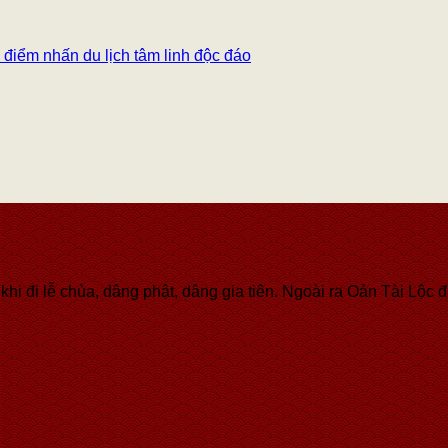
điểm nhấn du lịch tâm linh độc đáo
hi đi lễ chùa, dâng phật, dâng gia tiên. Ngoài ra Oản Tài Lộc đ