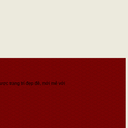
ược trang trí đẹp đẽ, mới mẻ với