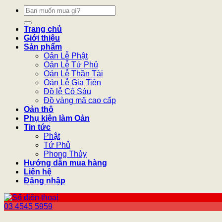
Tìm
kiếm:
Trang chủ
Giới thiệu
Sản phẩm
Oản Lễ Phật
Oản Lễ Tứ Phủ
Oản Lễ Thần Tài
Oản Lễ Gia Tiên
Đồ lễ Cô Sáu
Đồ vàng mã cao cấp
Oản thô
Phụ kiện làm Oản
Tin tức
Phật
Tứ Phủ
Phong Thủy
Hướng dẫn mua hàng
Liên hệ
Đăng nhập
03 4545 5959