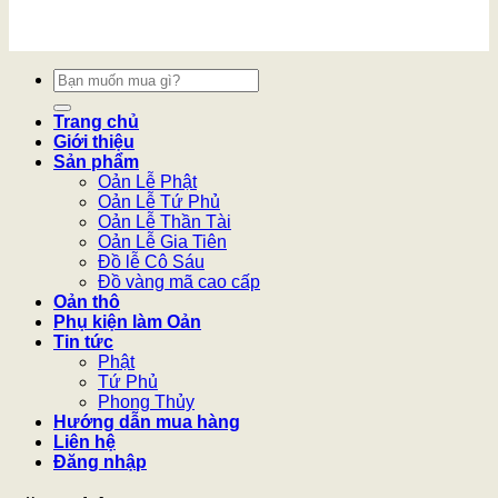
Tìm
kiếm:
Trang chủ
Giới thiệu
Sản phẩm
Oản Lễ Phật
Oản Lễ Tứ Phủ
Oản Lễ Thần Tài
Oản Lễ Gia Tiên
Đồ lễ Cô Sáu
Đồ vàng mã cao cấp
Oản thô
Phụ kiện làm Oản
Tin tức
Phật
Tứ Phủ
Phong Thủy
Hướng dẫn mua hàng
Liên hệ
Đăng nhập