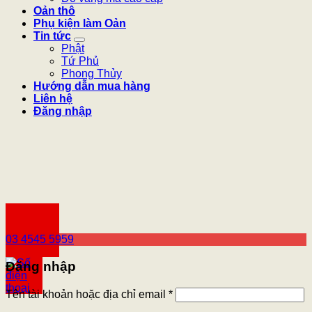
Oản thô
Phụ kiện làm Oản
Tin tức
Phật
Tứ Phủ
Phong Thủy
Hướng dẫn mua hàng
Liên hệ
Đăng nhập
03 4545 5959
Đăng nhập
Tên tài khoản hoặc địa chỉ email
*