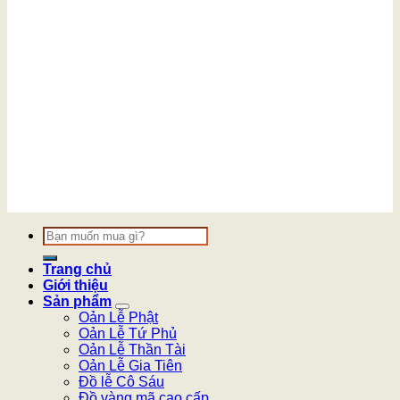
Tìm
kiếm:
Trang chủ
Giới thiệu
Sản phẩm
Oản Lễ Phật
Oản Lễ Tứ Phủ
Oản Lễ Thần Tài
Oản Lễ Gia Tiên
Đồ lễ Cô Sáu
Đồ vàng mã cao cấp