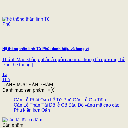
Hệ thống thần linh Tứ Phủ: danh hiệu và hàng vị
Thánh Mẫu không phải là ngôi cao nhất trong tín ngưỡng Tứ
Phủ, hệ thống [...]
13
Th5
DANH MỤC SẢN PHẨM
Danh mục sản phẩm
≡
╳
Oản Lễ Phật
Oản Lễ Tứ Phủ
Oản Lễ Gia Tiên
Oản Lễ Thần Tài
Đồ lễ Cô Sáu
Đồ vàng mã cao cấp
Phụ kiện làm Oản
Sản phẩm