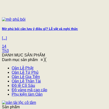
Mở phủ bói cần lưu ý điều gì? Lễ vật và nghi thức
[...]
14
Th3
DANH MỤC SẢN PHẨM
Danh mục sản phẩm
≡
╳
Oản Lễ Phật
Oản Lễ Tứ Phủ
Oản Lễ Gia Tiên
Oản Lễ Thần Tài
Đồ lễ Cô Sáu
Đồ vàng mã cao cấp
Phụ kiện làm Oản
Sản phẩm