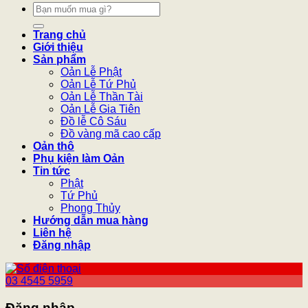
Tìm
kiếm:
Trang chủ
Giới thiệu
Sản phẩm
Oản Lễ Phật
Oản Lễ Tứ Phủ
Oản Lễ Thần Tài
Oản Lễ Gia Tiên
Đồ lễ Cô Sáu
Đồ vàng mã cao cấp
Oản thô
Phụ kiện làm Oản
Tin tức
Phật
Tứ Phủ
Phong Thủy
Hướng dẫn mua hàng
Liên hệ
Đăng nhập
03 4545 5959
Đăng nhập