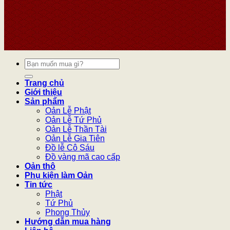
Tìm
kiếm:
Trang chủ
Giới thiệu
Sản phẩm
Oản Lễ Phật
Oản Lễ Tứ Phủ
Oản Lễ Thần Tài
Oản Lễ Gia Tiên
Đồ lễ Cô Sáu
Đồ vàng mã cao cấp
Oản thô
Phụ kiện làm Oản
Tin tức
Phật
Tứ Phủ
Phong Thủy
Hướng dẫn mua hàng