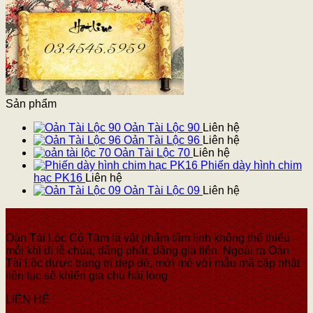
Sản phẩm
Oản Tài Lộc 90
Liên hệ
Oản Tài Lộc 96
Liên hệ
Oản Tài Lộc 70
Liên hệ
Phiến dày hình chim
hạc PK16
Liên hệ
Oản Tài Lộc 09
Liên hệ
Oản Tài Lộc Cô Tâm là vật phẩm tâm linh không thể thiếu
mỗi khi đi lễ chùa, dâng phật, dâng gia tiên. Ngoài ra Oản
Tài Lộc được trang trí đẹp đẽ, mới mẻ với mẫu mã cập nhật
liên tục sẽ khiến gia chủ hài lòng
LIÊN HỆ