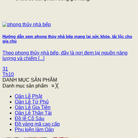
Hướng dẫn xem phong thủy nhà bếp mang lại sức khỏe, tài lộc cho
gia chủ
Theo phong thủy nhà bếp, đây là nơi đem lại nguồn năng
lượng và chiếm [...]
31
Th10
DANH MỤC SẢN PHẨM
Danh mục sản phẩm
≡
╳
Oản Lễ Phật
Oản Lễ Tứ Phủ
Oản Lễ Gia Tiên
Oản Lễ Thần Tài
Đồ lễ Cô Sáu
Đồ vàng mã cao cấp
Phụ kiện làm Oản