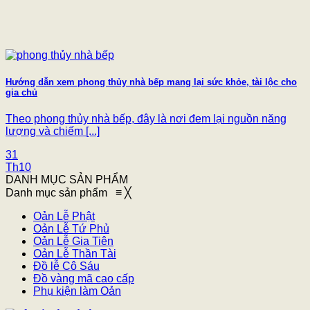
Hướng dẫn xem phong thủy nhà bếp mang lại sức khỏe, tài lộc cho
gia chủ
Theo phong thủy nhà bếp, đây là nơi đem lại nguồn năng
lượng và chiếm [...]
31
Th10
DANH MỤC SẢN PHẨM
Danh mục sản phẩm
≡
╳
Oản Lễ Phật
Oản Lễ Tứ Phủ
Oản Lễ Gia Tiên
Oản Lễ Thần Tài
Đồ lễ Cô Sáu
Đồ vàng mã cao cấp
Phụ kiện làm Oản