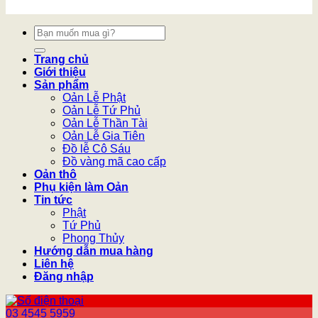
Tìm
kiếm:
Trang chủ
Giới thiệu
Sản phẩm
Oản Lễ Phật
Oản Lễ Tứ Phủ
Oản Lễ Thần Tài
Oản Lễ Gia Tiên
Đồ lễ Cô Sáu
Đồ vàng mã cao cấp
Oản thô
Phụ kiện làm Oản
Tin tức
Phật
Tứ Phủ
Phong Thủy
Hướng dẫn mua hàng
Liên hệ
Đăng nhập
03 4545 5959